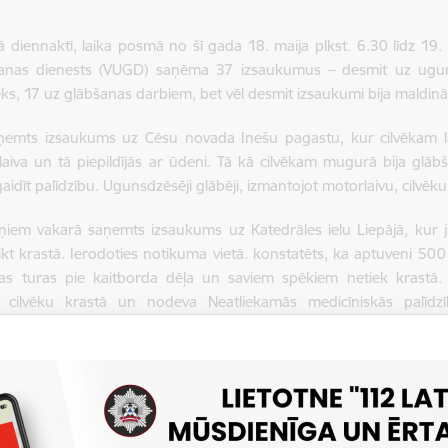
jā diennaktī, laika posmā no šī gada 18. maija plkst. 6.30 līdz 19.
anas dienests (VUGD) saņēma 37 izsaukumus – desmit uz ugun
s, 17 uz glābšanas darbiem, bet vēl desmit izsaukumi bija maldin
ņemts izsaukums uz Cēsu novada Inešu pagastu, kur cilvēkam la
laiva un tā piepildījās ar ūdeni. Tā kā cilvēkam mugurā bija glāb
gaidīt palīdzību. Ugunsdzēsēji glābēji, izmantojot motorlaivu, cilvēk
ņiem vakarā saņemts izsaukums uz Katedrāles ielu Liepājā, kur 
ikt krastā. Ierodoties notikuma vietā. konstatēts, ka aptuveni 50
kas turas pie kaitborda dēļa un saviem spēkiem netiek krastā. U
 cilvēku krastā un nodeva Neatliekamās medicīniskās palīdzī
ēju glābēju darbs notikuma vietā noslēdzās.
emts izsaukums uz Ventspili, kur aculiecinieks informēja, ka ezer
apsekojot ezeru, atrada apgāzušos laivu un blakus tai – bojāgājuš
n laivu krastā un nodeva Valsts policijas darbiniekiem.