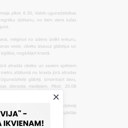
 maija plkst. 6.30, Valsts ugunsdzēsības
sgrēku dzēšanu, no tiem viens kūlas
ājumi.
ivā, mēģinot no ūdens izvilkt enkuru,
šanas veste, cilvēks izsauca glābējus un
u izglāba, nogādājot krastā.
jūrā atradās cilvēks un saviem spēkiem
0 metru attālumā no krasta jūrā atrodas
gunsdzēsēji glābēji, izmantojot laivu,
bas dienesta mediķiem. Plkst. 20.08
ā redzama apgāzusies laiva. Ugunsdzēsēji
u cilvēku. Ugunsdzēsēji glābēji nogādāja