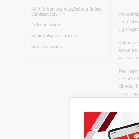
Kā kļūt par ugunsdzēsēju glābēju
vai dispečeru/-i?
Aizvadīta
un glābš
Foto un video
ugunsgrēk
Sabiedrības līdzdalība
Vakar sa
Cita informācija
sasvērās 
varēja sa
Pēc septi
nespēja t
cilvēks, 
nogādāja
ugunsdzēs
Šorīt saņ
glābēji, 
cilvēku u