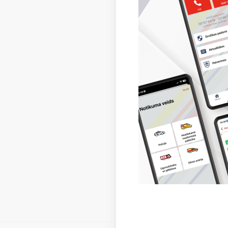
VUGD atg
peldlīdze
pieaugušo
glābējus
iespējas!
Aizvadīta
zvana pog
Autors:
V
Saistī
Aktualitāt