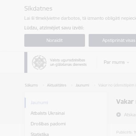
Pāriet uz lapas saturu
Sīkdatnes
Lai šī tīmekļvietne darbotos, tā izmanto obligāti nepiec
Lūdzu, atzīmējiet savu izvēli:
Noraidīt
Apstiprināt visas
Par mums
Sākums
Aktualitātes
Jaunumi
Vakar no ūdenstilpēm iz
Vakar 
Jaunumi
Atbalsts Ukrainai
Atska
Drošības padomi
Publicēts: 
Statistika