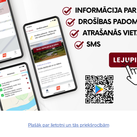
ādina - nodarbojoties ar kādu no ūdens sporta veidiem vai vizi
kli, bērniem līdz 12 gadu vecumam glābšanas vestei obligāti ir
s aicinām izmantot glābšanas vestes! Gadījumos, ja redzat, ka 
 pa tālruni 112, pēc iespējas precīzāk norādot nelaimes v
jā diennaktī ugunsdzēsēji glābēji devās arī uz izsaukumiem, kuros 
a, elektrolīnijas balsts, dzīvojamās mājas dūmvadā dega sodrēji, s
UGD Prevencijas pārvaldes Sabiedrības izglītošanas un informēša
tas tēmas
es:
Jaunumi
Preses relīzes
Plašāk par lietotni un tās priekšrocībām