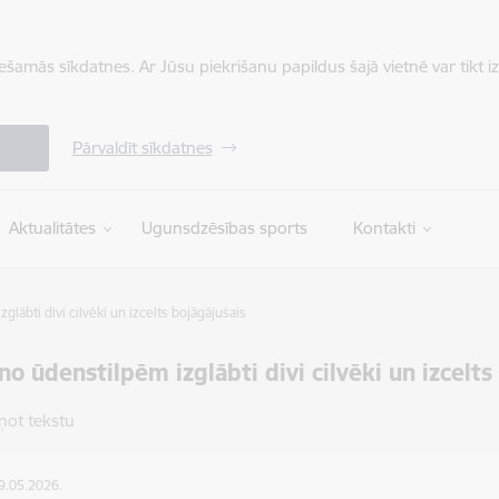
iešamās sīkdatnes. Ar Jūsu piekrišanu papildus šajā vietnē var tikt i
Pārvaldīt sīkdatnes
Aktualitātes
Ugunsdzēsības sports
Kontakti
glābti divi cilvēki un izcelts bojāgājušais
no ūdenstilpēm izglābti divi cilvēki un izcelts
ņot tekstu
19.05.2026.