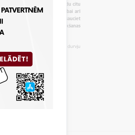
noties ar laivu, kuteri vai kādu citu
 jābūt uzvilktai! Papildu drošībai arī
cilvēks slīkst, nekavējoties izsauciet
ietas koordinātes un piebraukšanas
dega vadi, atkritumi, koks, kūla, durvju
adzīves mantas un siena.
nas nodaļa