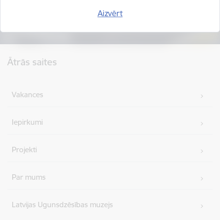
Aizvērt
Kājene
Ātrās saites
Vakances
Iepirkumi
Projekti
Par mums
Latvijas Ugunsdzēsības muzejs