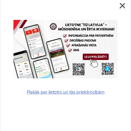
Vai šī informācija bija noderīga?
Sniegt atsauksmi
Plašāk par lietotni un tās priekšrocībām
Esi pirmais, kurš uzzina!
Piesakies jaunumu saņemšanai savā e-pastā.