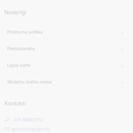
Noderīgi
Privātuma politika
Piekļūstamība
Lapas karte
Sīkdatņu izvēles maiņa
Kontakti
+371 68802112
E-pasts:
pasts@vugd.gov.lv