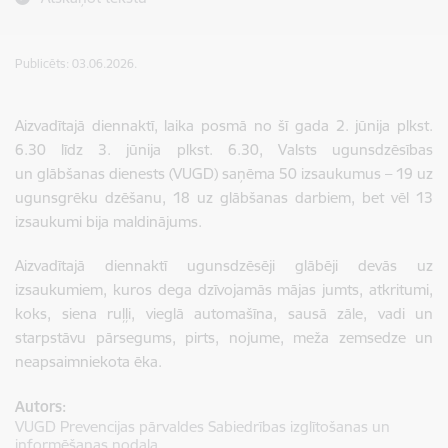
Publicēts: 03.06.2026.
Aizvadītajā diennaktī, laika posmā no šī gada 2. jūnija plkst.
6.30 līdz 3. jūnija plkst. 6.30, Valsts ugunsdzēsības
un glābšanas dienests (VUGD) saņēma 50 izsaukumus – 19 uz
ugunsgrēku dzēšanu, 18 uz glābšanas darbiem, bet vēl 13
izsaukumi bija maldinājums.
Aizvadītajā diennaktī ugunsdzēsēji glābēji devās uz
izsaukumiem, kuros dega dzīvojamās mājas jumts, atkritumi,
koks, siena ruļļi, vieglā automašīna, sausā zāle, vadi un
starpstāvu pārsegums, pirts, nojume, meža zemsedze un
neapsaimniekota ēka.
Autors:
VUGD Prevencijas pārvaldes Sabiedrības izglītošanas un
informēšanas nodaļa