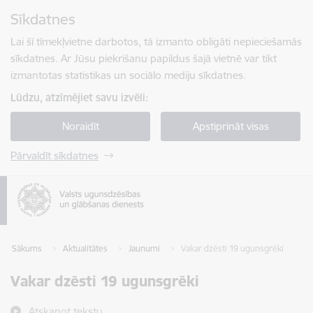
Pāriet uz lapas saturu
Sīkdatnes
Spied
lai meklētu
Enter
Lai šī tīmekļvietne darbotos, tā izmanto obligāti nepieciešamās
sīkdatnes. Ar Jūsu piekrišanu papildus šajā vietnē var tikt
izmantotas statistikas un sociālo mediju sīkdatnes.
Lūdzu, atzīmējiet savu izvēli:
Noraidīt
Apstiprināt visas
Pārvaldīt sīkdatnes
Sākums
Aktualitātes
Jaunumi
Vakar dzēsti 19 ugunsgrēki
Vakar dzēsti 19 ugunsgrēki
Atskaņot tekstu