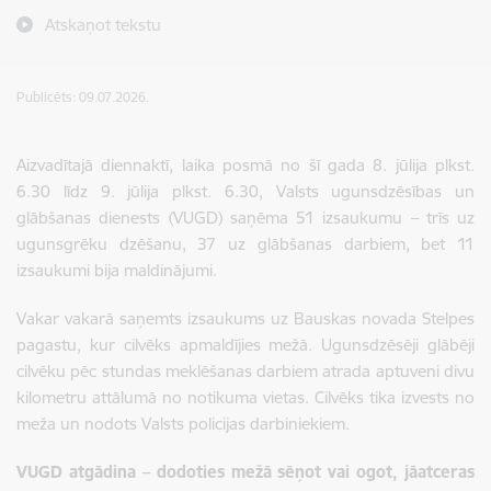
Atskaņot tekstu
Publicēts: 09.07.2026.
Aizvadītajā diennaktī, laika posmā no šī gada 8. jūlija plkst.
6.30 līdz 9. jūlija plkst. 6.30, Valsts ugunsdzēsības un
glābšanas dienests (VUGD) saņēma 51 izsaukumu – trīs uz
ugunsgrēku dzēšanu, 37 uz glābšanas darbiem, bet 11
izsaukumi bija maldinājumi.
Vakar vakarā saņemts izsaukums uz Bauskas novada Stelpes
pagastu, kur cilvēks apmaldījies mežā. Ugunsdzēsēji glābēji
cilvēku pēc stundas meklēšanas darbiem atrada aptuveni divu
kilometru attālumā no notikuma vietas. Cilvēks tika izvests no
meža un nodots Valsts policijas darbiniekiem.
VUGD atgādina – dodoties mežā sēņot vai ogot, jāatceras