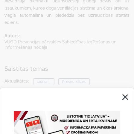
Aizvadītajā diennaktī ugunsdzēsēji glābēji devās arī uz
izsaukumiem, kuros dega ventilācijas sistēma un ēkas ārsiena,
vieglā automašīna un piededzis bez uzraudzības atstāts
ēdiens.
Autors:
VUGD Prevencijas pārvaldes Sabiedrības izglītošanas un
informēšanas nodaļa
Saistītas tēmas
Aktualitātes:
Jaunumi
Preses relīzes
Drukāt lapu
Dalīties