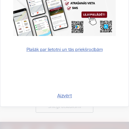
Plašāk par lietotni un tās priekšrocībām
Vai šī informācija bija noderīga?
Aizvērt
Sniegt atsauksmi