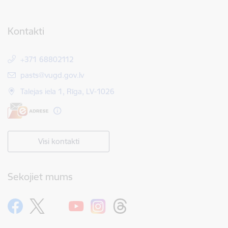
Kontakti
+371 68802112
E-pasts:
pasts@vugd.gov.lv
Talejas iela 1, Rīga, LV-1026
Visi kontakti
Sekojiet mums