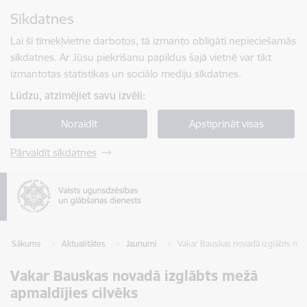
Pāriet uz lapas saturu
Sīkdatnes
Spied
lai meklētu
Enter
Lai šī tīmekļvietne darbotos, tā izmanto obligāti nepieciešamās
sīkdatnes. Ar Jūsu piekrišanu papildus šajā vietnē var tikt
izmantotas statistikas un sociālo mediju sīkdatnes.
Lūdzu, atzīmējiet savu izvēli:
Noraidīt
Apstiprināt visas
Pārvaldīt sīkdatnes
Sākums
Aktualitātes
Jaunumi
Vakar Bauskas novadā izglābts mež
Vakar Bauskas novadā izglābts mežā
apmaldījies cilvēks