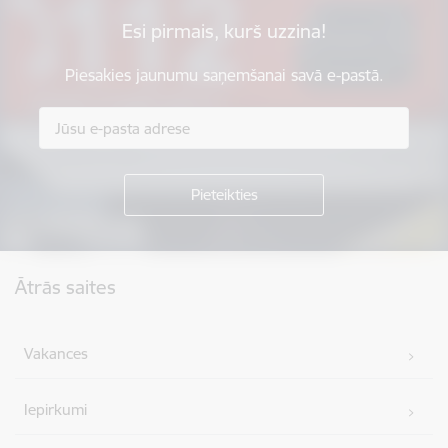
Esi pirmais, kurš uzzina!
Piesakies jaunumu saņemšanai savā e-pastā.
Kājene
Ātrās saites
Vakances
Iepirkumi