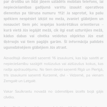
par drošību un līdzi jāņem uzlādēts mobilais telefons, lai
nepieciešamības gadījumā varētu izsaukt operatīvos
dienestus pa tālruņa numuru 112! Ja saprotat, ka pašu
spēkiem nespēsiet izkļūt no meža, zvaniet glābējiem un
nosauciet tiem pēc iespējas konkrētākus orientierus –
kurā vietā Jūs iegājāt mežā, cik ilgi esat uzturējies mežā,
kādus dabas vai cilvēka veidotus objektus Jūs esat
šķērsojis vai tiem pagājis garām. Šī informācija palīdzēs
ugunsdzēsējiem glābējiem Jūs atrast.
Aizvadītajā diennaktī saņemti 16 izsaukumi, kas bija saistīti ar
nepieciešamību sazāģēt nolūzušus vai aizlūzušus kokus, kas
radīja apdraudējumu. No tiem deviņi saņemti Rīgā un Pierīgā,
trīs izsaukumi saņemti Kurzemē, divi - Vidzemē, pa vienam
Zemgalē un Latgalē.
Vakar Saulkrastu novadā no ūdenstilpes izcelts bojā gājis
cilvēks.