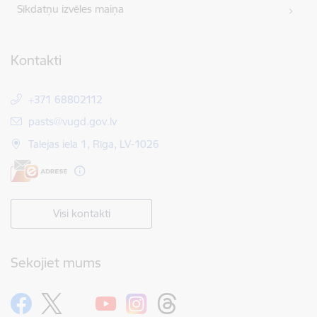
Sīkdatņu izvēles maiņa
Kontakti
+371 68802112
E-pasts:
pasts@vugd.gov.lv
Talejas iela 1, Rīga, LV-1026
Visi kontakti
Sekojiet mums