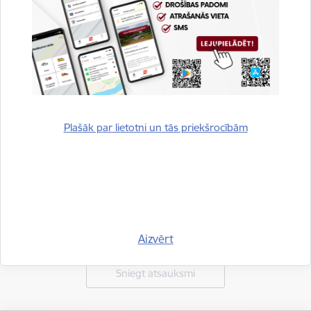
Plašāk par lietotni un tās priekšrocībām
Vai šī informācija bija noderīga?
Aizvērt
Sniegt atsauksmi