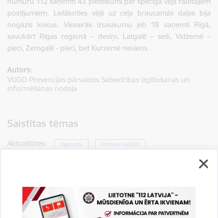
numuru 112 saņemti 43 pieteikumi par spēcīgā vēja radītajiem
postījumiem. Lielākoties vējš uz ceļa braucamās daļas bija
nogāzis kokus. Visvairāk izsaukumu jeb 18 saņemti Rīgā,
savukārt Rīgas reģionā – deviņi, Latgalē – seši, Vidzemē –
pieci, Zemgalē - pieci, bet Kurzemē neviens.
Autors:
VUGD Prevencijas pārvaldes Sabiedrības izglītošanas un
informēšanas nodaļa
Saistītas tēmas
Aktualitātes:
Jaunumi
Preses relīzes
Drukāt lapu
Dalīties