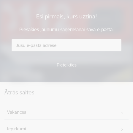
Esi pirmais, kurš uzzina!
Piesakies jaunumu saņemšanai savā e-pastā.
Kājene
Ātrās saites
Vakances
Iepirkumi