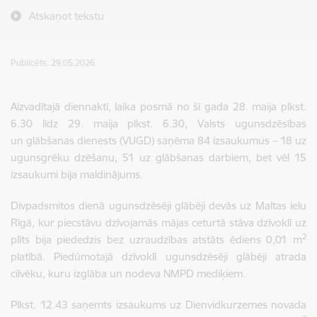
Atskaņot tekstu
Publicēts: 29.05.2026.
Aizvadītajā diennaktī, laika posmā no šī gada 28. maija plkst.
6.30 līdz 29. maija plkst. 6.30, Valsts ugunsdzēsības
un glābšanas dienests (VUGD) saņēma 84 izsaukumus – 18 uz
ugunsgrēku dzēšanu, 51 uz glābšanas darbiem, bet vēl 15
izsaukumi bija maldinājums.
Divpadsmitos dienā ugunsdzēsēji glābēji devās uz Maltas ielu
Rīgā, kur piecstāvu dzīvojamās mājas ceturtā stāva dzīvoklī uz
2
plīts bija piededzis bez uzraudzības atstāts ēdiens 0,01 m
platībā. Piedūmotajā dzīvoklī ugunsdzēsēji glābēji atrada
cilvēku, kuru izglāba un nodeva NMPD mediķiem.
Plkst. 12.43 saņemts izsaukums uz Dienvidkurzemes novada