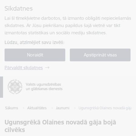
Pāriet uz lapas saturu
Sīkdatnes
Spied
lai meklētu
Enter
Lai šī tīmekļvietne darbotos, tā izmanto obligāti nepieciešamās
sīkdatnes. Ar Jūsu piekrišanu papildus šajā vietnē var tikt
izmantotas statistikas un sociālo mediju sīkdatnes.
Lūdzu, atzīmējiet savu izvēli:
Noraidīt
Apstiprināt visas
Pārvaldīt sīkdatnes
Sākums
Aktualitātes
Jaunumi
Ugunsgrēkā Olaines novadā gāja bo
Ugunsgrēkā Olaines novadā gāja bojā
cilvēks