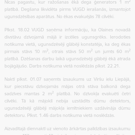
2
Nīcas pagastu, kur ražošanas ēkā dega ģenerators 1 m
platībā. Degšana likvidēta pirms VUGD ierašanās, izmantojot
ugunsdzēsības aparātus. No ēkas evakuējās 78 cilvēki.
Plkst. 18.02 VUGD saņēma informāciju, ka Olaines novadā
divstāvu dzīvojamā mājā ir izcēlies ugunsgrēks. Ierodoties
notikuma vietā, ugunsdzēsēji glābēji konstatēja, ka deg ēkas
2
2
2
pirmais stāvs 10 m
, otrais stāvs 50 m
un jumts 60 m
platībā. Dzēšanas darbu laikā ugunsdzēsēji glābēji ēkā atrada
bojāgājušo. Darbs notikuma vietā noslēdzās plkst. 22.21.
Naktī plkst. 01.07 saņemts izsaukums uz Viršu ielu Liepājā,
kur piecstāvu dzīvojamās mājas otrā stāva balkonā dega
2
sadzīves mantas 2 m
platībā. No dzīvokļa evakuēti četri
cilvēki. Tā kā mājoklī nebija uzstādīts dūmu detektors,
ugunsdzēsēji glābēji mājokļa iemītniekiem uzdāvināja dūmu
detektoru. Plkst. 1.46 darbs notikuma vietā noslēdzās.
Aizvadītajā diennaktī uz vienoto ārkārtas palīdzības izsaukumu