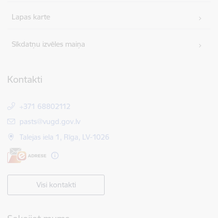
Lapas karte
Sīkdatņu izvēles maiņa
Kontakti
+371 68802112
E-pasts:
pasts@vugd.gov.lv
Talejas iela 1, Rīga, LV-1026
Visi kontakti