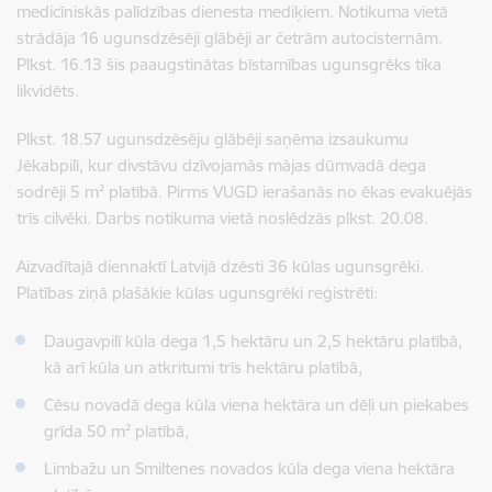
medicīniskās palīdzības dienesta mediķiem. Notikuma vietā
strādāja 16 ugunsdzēsēji glābēji ar četrām autocisternām.
Plkst. 16.13 šis paaugstinātas bīstamības ugunsgrēks tika
likvidēts.
Plkst. 18.57 ugunsdzēsēju glābēji saņēma izsaukumu
Jēkabpilī, kur divstāvu dzīvojamās mājas dūmvadā dega
sodrēji 5 m² platībā. Pirms VUGD ierašanās no ēkas evakuējās
trīs cilvēki. Darbs notikuma vietā noslēdzās plkst. 20.08.
Aizvadītajā diennaktī Latvijā dzēsti 36 kūlas ugunsgrēki.
Platības ziņā plašākie kūlas ugunsgrēki reģistrēti:
Daugavpilī kūla dega 1,5 hektāru un 2,5 hektāru platībā,
kā arī kūla un atkritumi trīs hektāru platībā,
Cēsu novadā dega kūla viena hektāra un dēļi un piekabes
grīda 50 m² platībā,
Limbažu un Smiltenes novados kūla dega viena hektāra