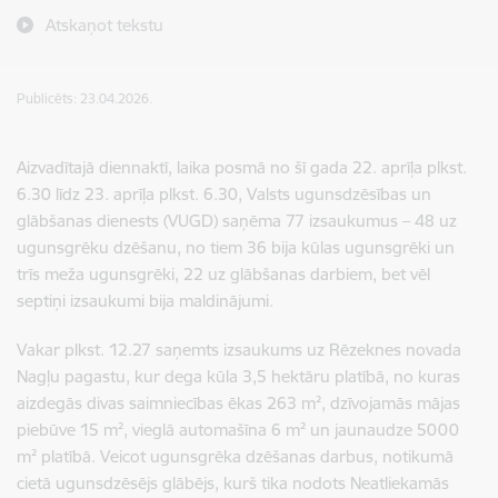
Atskaņot tekstu
Publicēts: 23.04.2026.
Aizvadītajā diennaktī
, laika posmā no šī gada 22. aprīļa plkst.
6.30 līdz 23. aprīļa plkst. 6.30, Valsts ugunsdzēsības un
glābšanas dienests (VUGD)
saņēma
77 izsaukumus – 48 uz
ugunsgrēku dzēšanu, no tiem 36 bija kūlas ugunsgrēki un
trīs meža ugunsgrēki, 22 uz glābšanas darbiem, bet vēl
septiņi izsaukumi bija maldinājumi.
Vakar plkst. 12.27 saņemts izsaukums uz Rēzeknes novada
Nagļu pagastu, kur dega kūla 3,5 hektāru platībā, no kuras
aizdegās divas saimniecības ēkas 263 m², dzīvojamās mājas
piebūve 15 m², vieglā automašīna 6 m² un jaunaudze 5000
m² platībā. Veicot ugunsgrēka dzēšanas darbus, notikumā
cietā ugunsdzēsējs glābējs, kurš tika nodots Neatliekamās