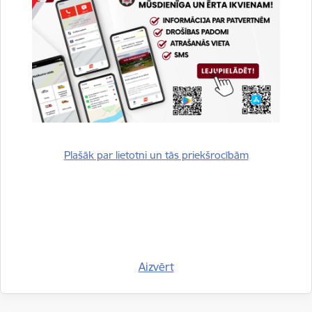
Drukāt lapu
Dalīties
Plašāk par lietotni un tās priekšrocībām
Aizvērt
Vai šī informācija bija noderīga?