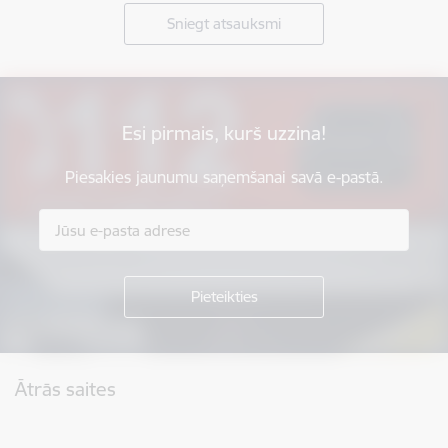
Sniegt atsauksmi
Esi pirmais, kurš uzzina!
Piesakies jaunumu saņemšanai savā e-pastā.
Kājene
Ātrās saites