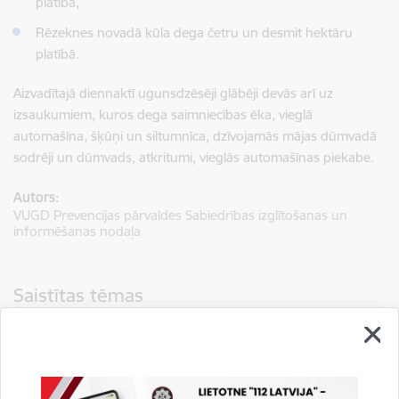
platībā,
Rēzeknes novadā kūla dega četru un desmit hektāru
platībā.
Aizvadītajā diennaktī ugunsdzēsēji glābēji devās arī uz
izsaukumiem, kuros dega saimniecības ēka, vieglā
automašīna, šķūņi un siltumnīca, dzīvojamās mājas dūmvadā
sodrēji un dūmvads, atkritumi, vieglās automašīnas piekabe.
Autors:
VUGD Prevencijas pārvaldes Sabiedrības izglītošanas un
informēšanas nodaļa
Saistītas tēmas
Aktualitātes:
Jaunumi
Preses relīzes