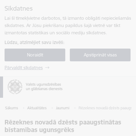
Pāriet uz lapas saturu
Sīkdatnes
Spied
lai meklētu
Enter
Lai šī tīmekļvietne darbotos, tā izmanto obligāti nepieciešamās
sīkdatnes. Ar Jūsu piekrišanu papildus šajā vietnē var tikt
izmantotas statistikas un sociālo mediju sīkdatnes.
Lūdzu, atzīmējiet savu izvēli:
Noraidīt
Apstiprināt visas
Pārvaldīt sīkdatnes
Sākums
Aktualitātes
Jaunumi
Rēzeknes novadā dzēsts paaugsti
Rēzeknes novadā dzēsts paaugstinātas
bīstamības ugunsgrēks