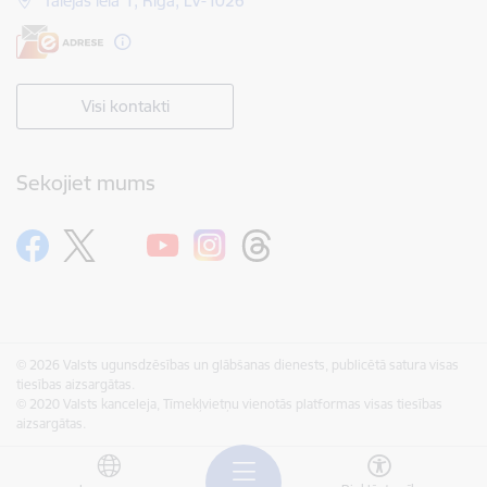
Talejas iela 1, Rīga, LV-1026
Visi kontakti
Sekojiet mums
© 2026 Valsts ugunsdzēsības un glābšanas dienests, publicētā satura visas
tiesības aizsargātas.
© 2020 Valsts kanceleja, Tīmekļvietņu vienotās platformas visas tiesības
aizsargātas.