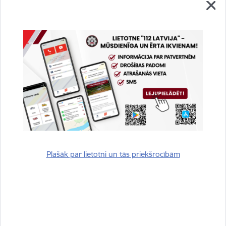
Saistītas tēmas
Aktualitātes:
Jaunumi
Drukāt lapu
Dalīties
Plašāk par lietotni un tās priekšrocībām