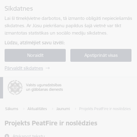
Pāriet uz lapas saturu
Sīkdatnes
Spied
lai meklētu
Enter
Lai šī tīmekļvietne darbotos, tā izmanto obligāti nepieciešamās
sīkdatnes. Ar Jūsu piekrišanu papildus šajā vietnē var tikt
izmantotas statistikas un sociālo mediju sīkdatnes.
Lūdzu, atzīmējiet savu izvēli:
Noraidīt
Apstiprināt visas
Pārvaldīt sīkdatnes
Sākums
Aktualitātes
Jaunumi
Projekts PeatFire ir noslēdzies
Projekts PeatFire ir noslēdzies
Atskaņot tekstu