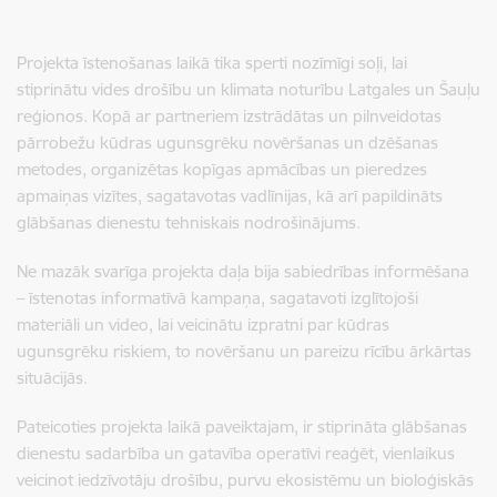
Projekta īstenošanas laikā tika sperti nozīmīgi soļi, lai
stiprinātu vides drošību un klimata noturību Latgales un Šauļu
reģionos. Kopā ar partneriem izstrādātas un pilnveidotas
pārrobežu kūdras ugunsgrēku novēršanas un dzēšanas
metodes, organizētas kopīgas apmācības un pieredzes
apmaiņas vizītes, sagatavotas vadlīnijas, kā arī papildināts
glābšanas dienestu tehniskais nodrošinājums.
Ne mazāk svarīga projekta daļa bija sabiedrības informēšana
– īstenotas informatīvā kampaņa, sagatavoti izglītojoši
materiāli un video, lai veicinātu izpratni par kūdras
ugunsgrēku riskiem, to novēršanu un pareizu rīcību ārkārtas
situācijās.
Pateicoties projekta laikā paveiktajam, ir stiprināta glābšanas
dienestu sadarbība un gatavība operatīvi reaģēt, vienlaikus
veicinot iedzīvotāju drošību, purvu ekosistēmu un bioloģiskās