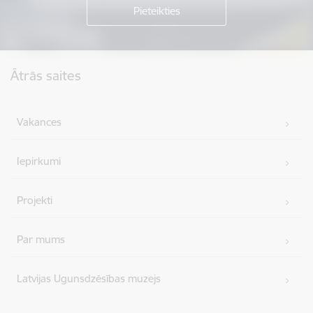
Kājene
Ātrās saites
Vakances
Iepirkumi
Projekti
Par mums
Latvijas Ugunsdzēsības muzejs