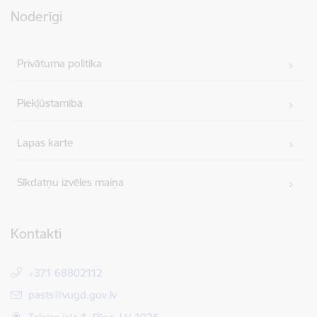
Noderīgi
Privātuma politika
Piekļūstamība
Lapas karte
Sīkdatņu izvēles maiņa
Kontakti
+371 68802112
E-pasts:
pasts@vugd.gov.lv