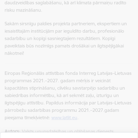
daudzveidības saglabāšanu, kā arī klimata pārmaiņu radīto
risku mazināšanu.
Sakām sirsnīgu paldies projekta partneriem, ekspertiem un
iesaistītajām institūcijām par ieguldīto darbu, profesionālo
sadarbību un kopīgi sasniegtajiem rezultātiem. Kopīgi
paveiktais būs nozīmīgs pamats drošākai un ilgtspējīgākai
nākotnei!
Eiropas Reģionālās attīstības fonda Interreg Latvijas–Lietuvas
programmas 2021.–2027. gadam mērķis ir veicināt
kapacitātes stiprināšanu, cilvēku savstarpējo sadarbību un
sabiedrības informētību, kā arī sekmēt zaļu, izturīgu un
ilgtspējīgu attīstību. Papildus informācija par Latvijas–Lietuvas
pārrobežu sadarbības programmu 2021.–2027.gadam
pieejama tīmekļvietnē:
www.latlit.eu
.
Autors:
Valsts ugunsdzēsības un glābšanas dienests