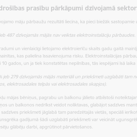
rošības prasību pārkāpumi dzīvojamā sektor
o māju pārbaužu rezultāti liecina, ka pieci biežāk sastopamie 
jeb 487 dzīvojamās mājās nav veiktas elektroinstalāciju pārbaudes.
radumi un vienlaicīgi lietojamo elektroierīču skaits gadu gaitā mainīji
ainītas, kas palielina īssavienojuma risku. E
lektroinstalācijas pārbau
zi 10 gados, un ja tiek konstatētas nepilnības, tās iespējami īsā lai
% jeb 279 dzīvojamās mājās materiāli un priekšmeti uzglabāti tam 
s, elektrosadales telpās vai elektrosadales skapjos).
ļu mājas bēniņus, pagrabu un balkonu jālieto atbilstoši noteiktaja
ņos un balkonos nedrīkst veidot noliktavas, glabājot sadzīves mant
sadzīves priekšmeti jāglabā tam paredzētajās vietās, speciāli ierīko
unsgrēka gadījumā šādi uzglabāti priekšmeti var veicināt ugunsgrēka
ēju glābēju darbi, apgrūtinot pārvietošanos.