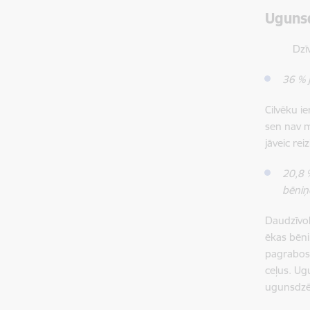
Ugunsd
Dzīvojam
36 % 
Cilvēku ie
sen nav m
jāveic rei
20,8 
bēniņo
Daudzīvok
ēkas bēni
pagrabos 
ceļus. Ug
ugunsdzēs