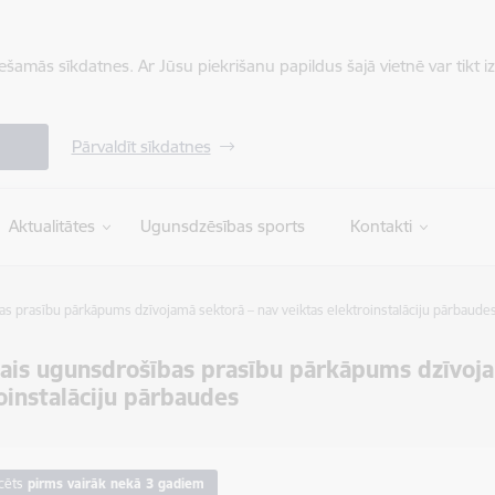
iešamās sīkdatnes. Ar Jūsu piekrišanu papildus šajā vietnē var tikt i
Pārvaldīt sīkdatnes
Aktualitātes
Ugunsdzēsības sports
Kontakti
s prasību pārkāpums dzīvojamā sektorā – nav veiktas elektroinstalāciju pārbaude
ais ugunsdrošības prasību pārkāpums dzīvoja
oinstalāciju pārbaudes
cēts
pirms vairāk nekā 3 gadiem