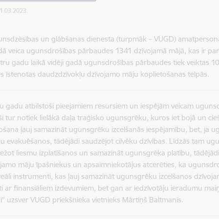
01.03.2023.
gunsdzēsības un glābšanas dienesta (turpmāk – VUGD) amatperson
dā veica ugunsdrošības pārbaudes 1341 dzīvojamā mājā,
kas ir pa
tru gadu laikā vidēji gadā ugunsdrošības pārbaudes tiek veiktas 1
 īstenotas daudzdzīvokļu dzīvojamo māju koplietošanas telpās.
ru gadu atbilstoši pieejamiem resursiem un iespējām veicam uguns
eši tur notiek lielākā daļa traģisko ugunsgrēku, kuros iet bojā un ci
ošana ļauj samazināt ugunsgrēku izcelšanās iespējamību, bet, ja u
ku evakuēšanos, tādējādi saudzējot cilvēku dzīvības. Līdzās tam u
ežot liesmu izplatīšanos un samazināt ugunsgrēka platību, tādējād
ojamo māju īpašniekus un apsaimniekotājus atcerēties, ka ugunsdro
eāli instrumenti, kas ļauj samazināt ugunsgrēku izcelšanos dzīvoja
īti ar finansiāliem izdevumiem, bet gan ar iedzīvotāju ieradumu ma
” uzsver VUGD priekšnieka vietnieks Mārtiņš Baltmanis.