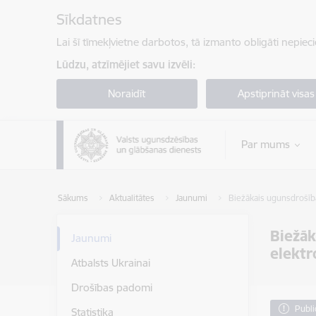
Pāriet uz lapas saturu
Sīkdatnes
Lai šī tīmekļvietne darbotos, tā izmanto obligāti nepiec
Lūdzu, atzīmējiet savu izvēli:
Noraidīt
Apstiprināt visas
Par mums
Sākums
Aktualitātes
Jaunumi
Biežākais ugunsdrošība
Biežāk
Jaunumi
elektr
Atbalsts Ukrainai
Drošības padomi
Publi
Statistika