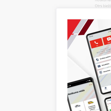
Otrs biež
ugunsgrēk
lietošana.
“Vism
novēr
ēdien
vienl
M.Ba