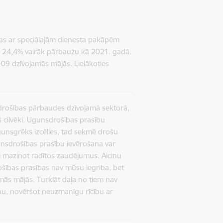
as ar speciālajām dienesta pakāpēm
r 24,4% vairāk pārbaužu kā 2021. gadā.
009 dzīvojamās mājās. Lielākoties
drošības pārbaudes dzīvojamā sektorā,
eš cilvēki. Ugunsdrošības prasību
gunsgrēks izcēlies, tad sekmē drošu
gunsdrošības prasību ievērošana var
i mazinot radītos zaudējumus. Aicinu
šības prasības nav mūsu iegriba, bet
mās mājās. Turklāt daļa no tiem nav
iņu, novēršot neuzmanīgu rīcību ar