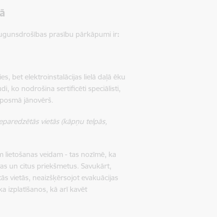
ā
ugunsdrošības prasību pārkāpumi ir
:
es, bet elektroinstalācijas lielā daļā ēku
di, ko nodrošina sertificēti speciālisti,
ka posmā jānovērš.
neparedzētās vietās
(kāpņu telpās,
m lietošanas veidam - tas nozīmē, ka
as un citus priekšmetus. Savukārt,
tās vietās, neaizšķērsojot evakuācijas
 izplatīšanos, kā arī kavēt