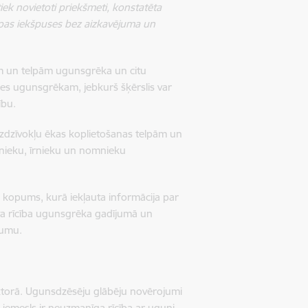
iek
novietoti priekšmeti, konstatēta
elpas iekšpuses bez aizkavējuma un
vēm un telpām ugunsgrēka un citu
oties ugunsgrēkam, jebkurš šķērslis var
ību.
dzdzīvokļu ēkas koplietošanas telpām un
šnieku, īrnieku un nomnieku
u kopums, kurā iekļauta informācija par
āta rīcība ugunsgrēka gadījumā un
jumu.
ektorā. Ugunsdzēsēju glābēju novērojumi
iemesls ir neuzmanīga rīcība ar uguni.