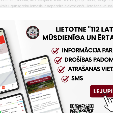
ākais ugunsgrēku iemesls ir nepareiza elektroierīču lietošana vai īss
iem dzīvojamā sektorā, savukārt 13,2% ugunsgrēku izraisījusi nepa
az trešo daļu ugunsgrēku mājokļos var novērst, ja tiek ievērotas 
šanai nepieciešama iedzīvotāju uzmanīga un pareiza rīcība – smēķējo
u vai iedegot sveces. Investīcijas dzīvojamās mājas ugunsdrošība
aicīgi ar iedzīvotāju ieradumu maiņu atmaksājas, jo novērš traģisk
ltmanis.