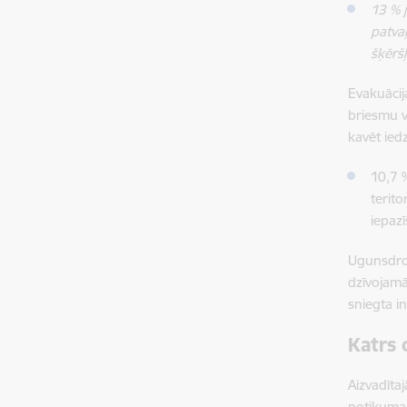
13 % 
patva
šķērš
Evakuācij
briesmu v
kavēt ied
10,7 
teritor
iepaz
Ugunsdroš
dzīvojamā
sniegta i
Katrs 
Aizvadīta
notikuma 