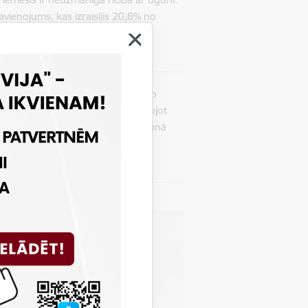
avienojums, kas izraisījis 20,8% no
reiza vai bojātu apkures ierīču
ugunsdrošības prasības, bet pārējo
t, lietojot atklātu liesmu, gatavojot
s stāvokļa sakārtošanā un uzlabošanā
u ugunsgrēku izcelšanos,” skaidro