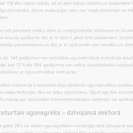
jeb 178 ēku kāpņu telpās, kā arī zem kāpņu laidiem un laukumiem
t
ļīga būvniecība, durvis evakuācijas ceļos nav viegli atveramas no t
ļiem.
as ceļi paredzēti cilvēku ātrai un neapgrūtinātai izkļūšanai no bū
ai draudu gadījumā, līdz ar to tiem ir jābūt brīvi pieejamiem. Izceļ
zīvotāju pārvietošanos un līdz ar to apdraudēt viņu veselību un dzīv
% jeb
144 gadījumos nav
izstrādāta ugunsdrošības instrukcija dau
ijai, bet 1
2 % jeb 164 gadījumos n
av veikta daudzdzīvokļu kopīpa
īstināšana ar ugunsdrošības instrukciju;
ības instrukcija ir konkrētai ēkai atbilstošs ugunsdrošības prasīb
s mājas teritorijas, ēku un telpu uzturēšanu. Tāpat tajā tiek atrun
nformācija par pieejamām inženiertehniskajām sistēmām un aprīko
ceturtais ugunsgrēks – dzīvojamā sektorā
jā gadā 26% no visiem ugunsgrēkiem norisinājās tieši dzīvojamā s
vietā ļauj secināt, ka dzīvojamā sektorā 61% gadījumu ugunsgrēku 