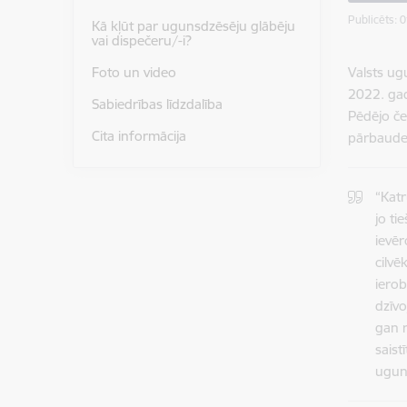
Publicēts: 
Kā kļūt par ugunsdzēsēju glābēju
vai dispečeru/-i?
Valsts u
Foto un video
2022. ga
Sabiedrības līdzdalība
Pēdējo če
Cita informācija
pārbaudes
“Kat
jo ti
ievēr
cilvē
ierob
dzīv
gan r
saist
uguni