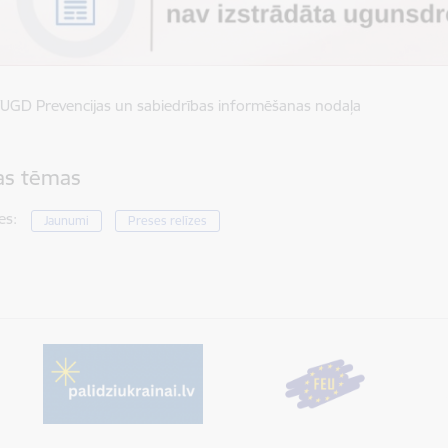
UGD Prevencijas un sabiedrības informēšanas nodaļa
tas tēmas
es:
Jaunumi
Preses relīzes