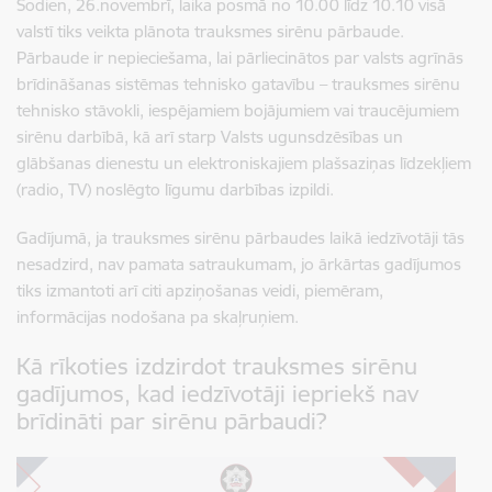
Šodien, 26.novembrī, laika posmā no 10.00 līdz 10.10 visā
valstī tiks veikta plānota trauksmes sirēnu pārbaude.
Pārbaude ir nepieciešama, lai pārliecinātos par valsts agrīnās
brīdināšanas sistēmas tehnisko gatavību – trauksmes sirēnu
tehnisko stāvokli, iespējamiem bojājumiem vai traucējumiem
sirēnu darbībā, kā arī starp Valsts ugunsdzēsības un
glābšanas dienestu un elektroniskajiem plašsaziņas līdzekļiem
(radio, TV) noslēgto līgumu darbības izpildi.
Gadījumā, ja trauksmes sirēnu pārbaudes laikā iedzīvotāji tās
nesadzird, nav pamata satraukumam, jo ārkārtas gadījumos
tiks izmantoti arī citi apziņošanas veidi, piemēram,
informācijas nodošana pa skaļruņiem.
Kā rīkoties izdzirdot trauksmes sirēnu
gadījumos, kad iedzīvotāji iepriekš nav
brīdināti par sirēnu pārbaudi?