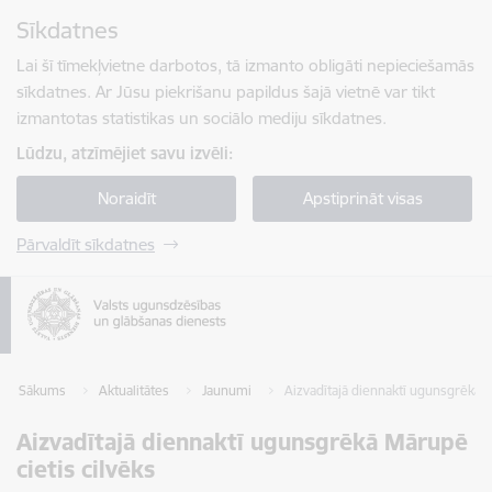
Pāriet uz lapas saturu
Sīkdatnes
Spied
lai meklētu
Enter
Lai šī tīmekļvietne darbotos, tā izmanto obligāti nepieciešamās
sīkdatnes. Ar Jūsu piekrišanu papildus šajā vietnē var tikt
izmantotas statistikas un sociālo mediju sīkdatnes.
Lūdzu, atzīmējiet savu izvēli:
Noraidīt
Apstiprināt visas
Pārvaldīt sīkdatnes
Sākums
Aktualitātes
Jaunumi
Aizvadītajā diennaktī ugunsgrēkā M
Aizvadītajā diennaktī ugunsgrēkā Mārupē
cietis cilvēks