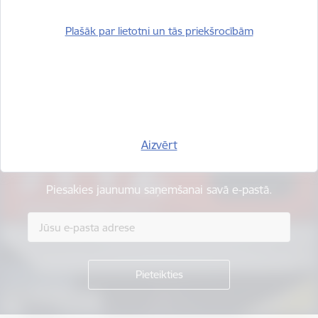
Plašāk par lietotni un tās priekšrocībām
Vai šī informācija bija noderīga?
Sniegt atsauksmi
Aizvērt
Esi pirmais, kurš uzzina!
Piesakies jaunumu saņemšanai savā e-pastā.