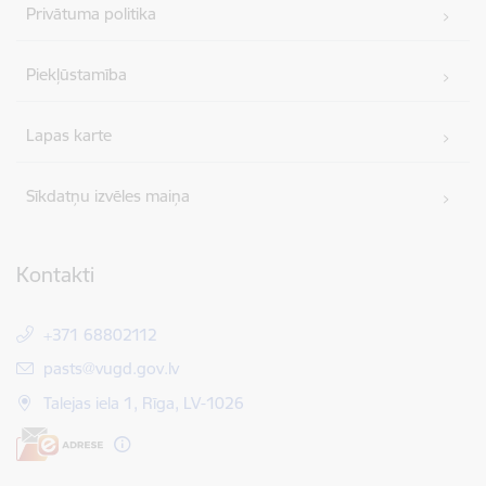
Privātuma politika
Piekļūstamība
Lapas karte
Sīkdatņu izvēles maiņa
Kontakti
+371 68802112
E-pasts:
pasts@vugd.gov.lv
Talejas iela 1, Rīga, LV-1026