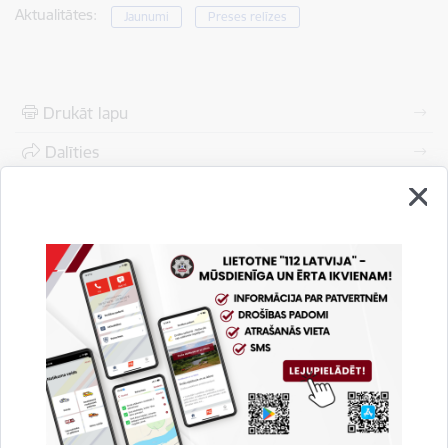
Aktualitātes:
Jaunumi
Preses relīzes
Drukāt lapu
Dalīties