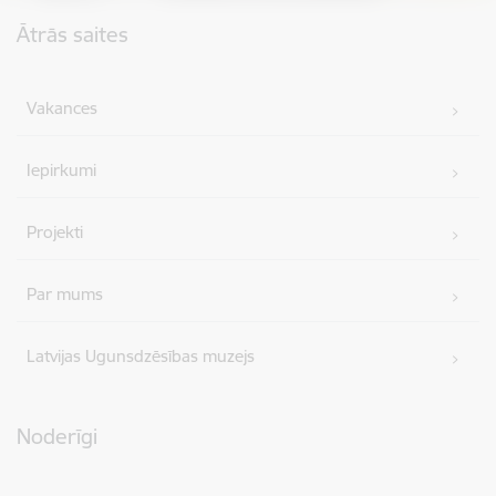
Kājene
Ātrās saites
Vakances
Iepirkumi
Projekti
Par mums
Latvijas Ugunsdzēsības muzejs
Noderīgi