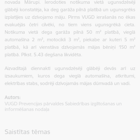
novada Mārupi. Ierodoties notikuma vietā ugunsdzēsēji
glābēji konstatēja, ka deg garāža pilnā platībā un ugunsgrēks
izplatījies uz dzīvojamo māju. Pirms VUGD ierašanās no ēkas
evakuējās četri cilvēki, no tiem viens ugunsgrēkā cieta.
Notikuma vietā dega garāža pilnā 50 m² platībā, vieglā
automašīna 2 m², motocikli 3 m², piekabe ar kuteri 5 m²
platībā, kā arī vienstāva dzīvojamās mājas bēniņi 150 m²
platībā. Plkst. 5.43 degšana likvidēta.
Aizvadītajā diennaktī ugunsdzēsēji glābēji devās arī uz
izsaukumiem, kuros dega vieglā automašīna, atkritumi,
elektrības stabs, sodrēji dzīvojamās mājas dūmvadā un vadi.
Autors:
VUGD Prevencijas pārvaldes Sabiedrības izglītošanas un
informēšanas nodaļa
Saistītas tēmas