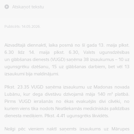
Atskaņot tekstu
Publicēts: 14.05.2026.
Aizvadītajā diennaktī, laika posmā no šī gada 13. maija plkst.
6.30 līdz 14. maija plkst. 6.30, Valsts ugunsdzēsības
un glābšanas dienests (VUGD) saņēma 38 izsaukumus – 10 uz
ugunsgrēku dzēšanu, 15 uz glābšanas darbiem, bet vēl 13
izsaukumi bija maldinājumi.
Plkst. 23.35 VUGD saņēma izsaukumu uz Madonas novada
Lubānu, kur dega divstāvu dzīvojamā māja 140 m² platībā.
Pirms VUGD ierašanās no ēkas evakuējās divi cilvēki, no
kuriem viens tika nodots Neatliekamās medicīniskās palīdzības
dienesta mediķiem. Plkst. 4.41 ugunsgrēks likvidēts.
Neilgi pēc vieniem naktī saņemts izsaukums uz Mārupes