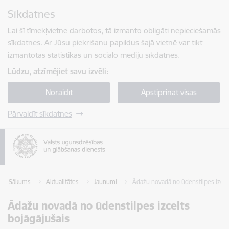
Pāriet uz lapas saturu
Sīkdatnes
Spied
lai meklētu
Enter
Lai šī tīmekļvietne darbotos, tā izmanto obligāti nepieciešamās
sīkdatnes. Ar Jūsu piekrišanu papildus šajā vietnē var tikt
izmantotas statistikas un sociālo mediju sīkdatnes.
Lūdzu, atzīmējiet savu izvēli:
Noraidīt
Apstiprināt visas
Pārvaldīt sīkdatnes
Sākums
Aktualitātes
Jaunumi
Ādažu novadā no ūdenstilpes izcel
Ādažu novadā no ūdenstilpes izcelts
bojāgājušais