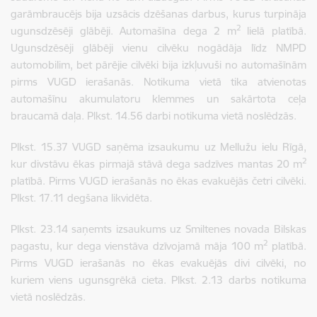
garāmbraucējs bija uzsācis dzēšanas darbus, kurus turpināja
2
ugunsdzēsēji glābēji. Automašīna dega 2 m
lielā platībā.
Ugunsdzēsēji glābēji vienu cilvēku nogādāja līdz NMPD
automobilim, bet pārējie cilvēki bija izkļuvuši no automašīnām
pirms VUGD ierašanās. Notikuma vietā tika atvienotas
automašīnu akumulatoru klemmes un sakārtota ceļa
braucamā daļa. Plkst. 14.56 darbi notikuma vietā noslēdzās.
Plkst. 15.37 VUGD saņēma izsaukumu uz Mellužu ielu Rīgā,
2
kur divstāvu ēkas pirmajā stāvā dega sadzīves mantas 20 m
platībā. Pirms VUGD ierašanās no ēkas evakuējās četri cilvēki.
Plkst. 17.11 degšana likvidēta.
Plkst. 23.14 saņemts izsaukums uz Smiltenes novada Bilskas
2
pagastu, kur dega vienstāva dzīvojamā māja 100 m
platībā.
Pirms VUGD ierašanās no ēkas evakuējās divi cilvēki, no
kuriem viens ugunsgrēkā cieta. Plkst. 2.13 darbs notikuma
vietā noslēdzās.