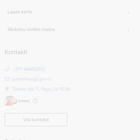
Lapas karte
Sīkdatņu izvēles maiņa
Kontakti
+371 68802112
E-pasts:
pasts@vugd.gov.lv
Talejas iela 1, Rīga, LV-1026
Visi kontakti