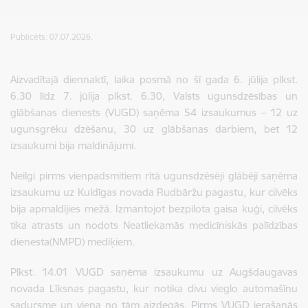
Publicēts: 07.07.2026.
Aizvadītajā diennaktī, laika posmā no šī gada 6. jūlija plkst.
6.30 līdz 7. jūlija plkst. 6.30, Valsts ugunsdzēsības un
glābšanas dienests (VUGD) saņēma 54 izsaukumus – 12 uz
ugunsgrēku dzēšanu, 30 uz glābšanas darbiem, bet 12
izsaukumi bija maldinājumi.
Neilgi pirms vienpadsmitiem rītā ugunsdzēsēji glābēji saņēma
izsaukumu uz Kuldīgas novada Rudbāržu pagastu, kur cilvēks
bija apmaldījies mežā. Izmantojot bezpilota gaisa kuģi, cilvēks
tika atrasts un nodots Neatliekamās medicīniskās palīdzības
dienesta(NMPD) mediķiem.
Plkst. 14.01 VUGD saņēma izsaukumu uz Augšdaugavas
novada Līksnas pagastu, kur notika divu vieglo automašīnu
sadursme un viena no tām aizdegās. Pirms VUGD ierašanās