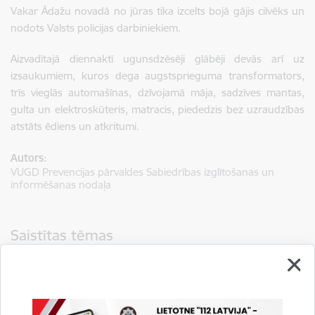
Vakar Ādažu novadā no jūras tika izcelts bojā gājis cilvēks un
nodots Valsts policijas darbiniekiem.
Aizvadītajā diennaktī ugunsdzēsēji glābēji devās arī uz
izsaukumiem, kuros dega augstsprieguma transformators,
trīs vieglās automašīnas, dzīvojamā māja, sadzīves mantas,
gulta un elektroskūteris, matracis, piededzis bez uzraudzības
atstāts ēdiens un atkritumi.
Autors:
VUGD Prevencijas pārvaldes Sabiedrības izglītošanas un
informēšanas nodaļa
Saistītas tēmas
Aktualitātes:
Jaunumi
Preses relīzes