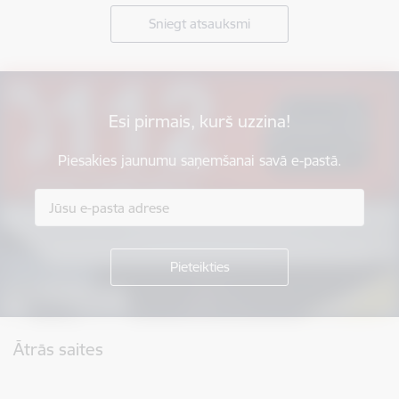
Sniegt atsauksmi
Esi pirmais, kurš uzzina!
Piesakies jaunumu saņemšanai savā e-pastā.
Kājene
Ātrās saites