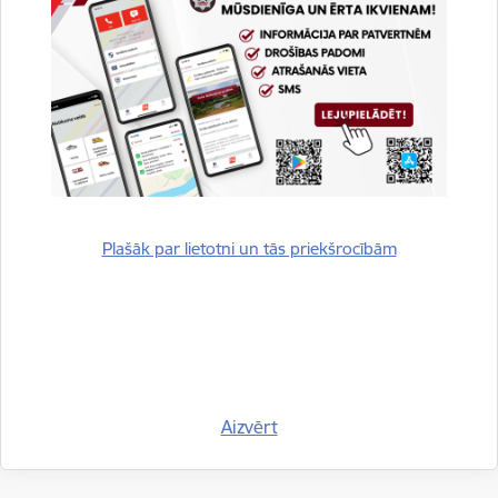
Drukāt lapu
Dalīties
Plašāk par lietotni un tās priekšrocībām
Aizvērt
Vai šī informācija bija noderīga?