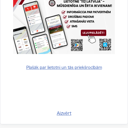
Plašāk par lietotni un tās priekšrocībām
Autors:
VUGD Prevencijas un sabiedrības informēšanas nodaļa
Saistītas tēmas
Aizvērt
Aktualitātes:
Brīdinājums!
Jaunumi
Preses relīzes