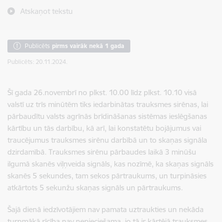
Atskaņot tekstu
Publicēts
pirms vairāk nekā 1 gada
Publicēts: 20.11.2024.
Šī gada 26.novembrī no plkst. 10.00 līdz plkst. 10.10 visā
valstī uz trīs minūtēm tiks iedarbinātas trauksmes sirēnas, lai
pārbaudītu valsts agrīnās brīdināšanas sistēmas ieslēgšanas
kārtību un tās darbību, kā arī, lai konstatētu bojājumus vai
traucējumus trauksmes sirēnu darbībā un to skaņas signāla
dzirdamībā. Trauksmes sirēnu pārbaudes laikā 3 minūšu
ilgumā skanēs viļņveida signāls, kas nozīmē, ka skaņas signāls
skanēs 5 sekundes, tam sekos pārtraukums, un turpināsies
atkārtots 5 sekunžu skaņas signāls un pārtraukums.
Šajā dienā iedzīvotājiem nav pamata uztraukties un nekāda
turpmākā rīcība nav nepieciešama, jo tā ir kārtējā trauksmes