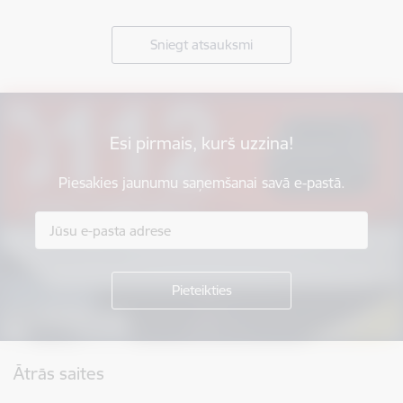
Sniegt atsauksmi
Esi pirmais, kurš uzzina!
Piesakies jaunumu saņemšanai savā e-pastā.
Kājene
Ātrās saites