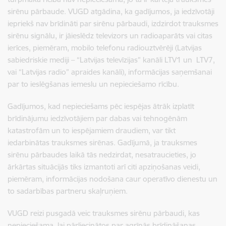
sirēnu pārbaude. VUGD atgādina, ka gadījumos, ja iedzīvotāji
iepriekš nav brīdināti par sirēnu pārbaudi, izdzirdot trauksmes
sirēnu signālu, ir jāieslēdz televizors un radioaparāts vai citas
ierīces, piemēram, mobilo telefonu radiouztvērēji (Latvijas
sabiedriskie mediji – “Latvijas televīzijas” kanāli LTV1 un LTV7,
vai “Latvijas radio” apraides kanāli), informācijas saņemšanai
par to ieslēgšanas iemeslu un nepieciešamo rīcību.
Gadījumos, kad nepieciešams pēc iespējas ātrāk izplatīt
brīdinājumu iedzīvotājiem par dabas vai tehnogēnām
katastrofām un to iespējamiem draudiem, var tikt
iedarbinātas trauksmes sirēnas. Gadījumā, ja trauksmes
sirēnu pārbaudes laikā tās nedzirdat, nesatraucieties, jo
ārkārtas situācijās tiks izmantoti arī citi apziņošanas veidi,
piemēram, informācijas nodošana caur operatīvo dienestu un
to sadarbības partneru skaļruņiem.
VUGD reizi pusgadā veic trauksmes sirēnu pārbaudi, kas
nepieciešama, lai pārliecinātos par agrīnās brīdināšanas