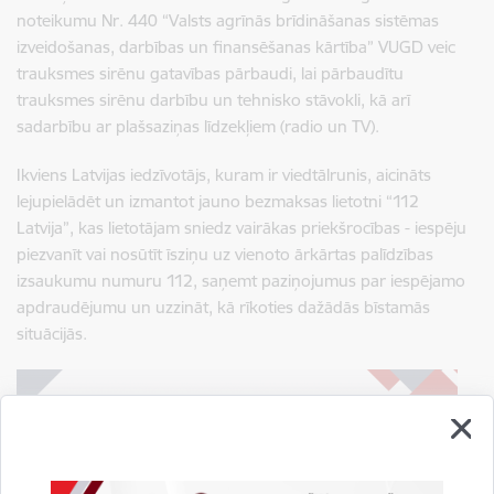
noteikumu Nr. 440 “Valsts agrīnās brīdināšanas sistēmas
izveidošanas, darbības un finansēšanas kārtība” VUGD veic
trauksmes sirēnu gatavības pārbaudi, lai pārbaudītu
trauksmes sirēnu darbību un tehnisko stāvokli, kā arī
sadarbību ar plašsaziņas līdzekļiem (radio un TV).
Ikviens Latvijas iedzīvotājs, kuram ir viedtālrunis, aicināts
lejupielādēt un izmantot jauno bezmaksas lietotni “112
Latvija”, kas lietotājam sniedz vairākas priekšrocības - iespēju
piezvanīt vai nosūtīt īsziņu uz vienoto ārkārtas palīdzības
izsaukumu numuru 112, saņemt paziņojumus par iespējamo
apdraudējumu un uzzināt, kā rīkoties dažādās bīstamās
situācijās.