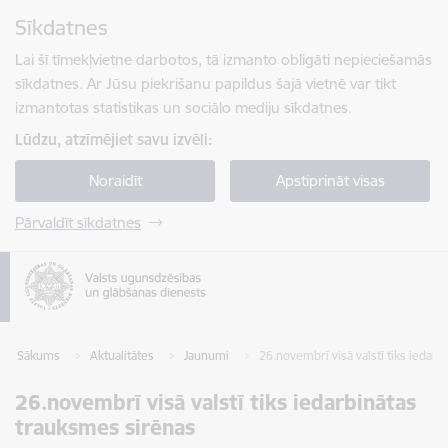
Pāriet uz lapas saturu
Sīkdatnes
Spied
lai meklētu
Enter
Lai šī tīmekļvietne darbotos, tā izmanto obligāti nepieciešamās
sīkdatnes. Ar Jūsu piekrišanu papildus šajā vietnē var tikt
izmantotas statistikas un sociālo mediju sīkdatnes.
Lūdzu, atzīmējiet savu izvēli:
Noraidīt
Apstiprināt visas
Pārvaldīt sīkdatnes
Sākums
Aktualitātes
Jaunumi
26.novembrī visā valstī tiks iedar
26.novembrī visā valstī tiks iedarbinātas
trauksmes sirēnas