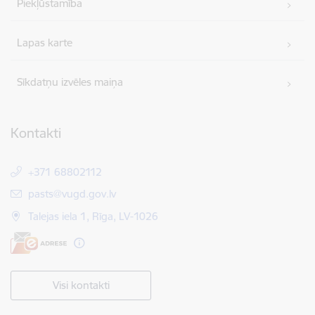
Piekļūstamība
Lapas karte
Sīkdatņu izvēles maiņa
Kontakti
+371 68802112
E-pasts:
pasts@vugd.gov.lv
Talejas iela 1, Rīga, LV-1026
Visi kontakti