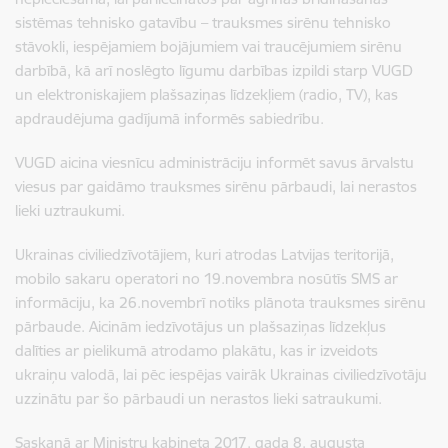
sistēmas tehnisko gatavību – trauksmes sirēnu tehnisko
stāvokli, iespējamiem bojājumiem vai traucējumiem sirēnu
darbībā, kā arī noslēgto līgumu darbības izpildi starp VUGD
un elektroniskajiem plašsaziņas līdzekļiem (radio, TV), kas
apdraudējuma gadījumā informēs sabiedrību.
VUGD aicina viesnīcu administrāciju informēt savus ārvalstu
viesus par gaidāmo trauksmes sirēnu pārbaudi, lai nerastos
lieki uztraukumi.
Ukrainas civiliedzīvotājiem, kuri atrodas Latvijas teritorijā,
mobilo sakaru operatori no 19.novembra nosūtīs SMS ar
informāciju, ka 26.novembrī notiks plānota trauksmes sirēnu
pārbaude. Aicinām iedzīvotājus un plašsaziņas līdzekļus
dalīties ar pielikumā atrodamo plakātu, kas ir izveidots
ukraiņu valodā, lai pēc iespējas vairāk Ukrainas civiliedzīvotāju
uzzinātu par šo pārbaudi un nerastos lieki satraukumi.
Saskaņā ar Ministru kabineta 2017. gada 8. augusta