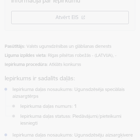
Informācija par iepirkumu
Atvērt EIS
Pasūtītājs
Valsts ugunsdzēsības un glābšanas dienests
Līguma izpildes vieta
Rīgas pilsētas robežās - (LATVIJA), -
Iepirkuma procedūra
Atklāts konkurss
Iepirkums ir sadalīts daļās:
Iepirkuma daļas nosaukums: Ugunsdzēsēja speciālais
aizsargtērps
Iepirkuma daļas numurs: 1
Iepirkuma daļas statuss: Piedāvājumi/pieteikumi
iesniegti
Iepirkuma daļas nosaukums: Ugunsdzēsēju aizsargķivere