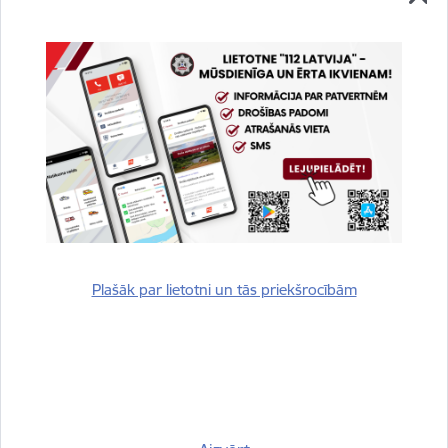
E-pasts:
rasa.luse@vugd.gov.lv
Drukāt lapu
Dalīties
Plašāk par lietotni un tās priekšrocībām