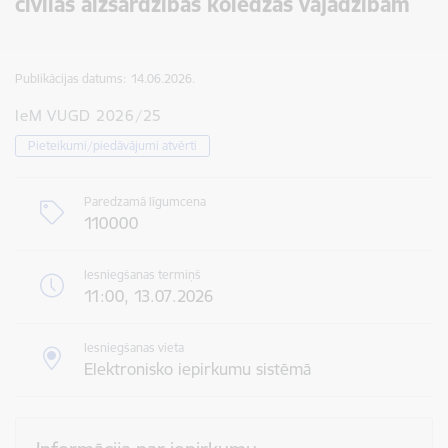
civilās aizsardzības koledžas vajadzībām
Publikācijas datums:
14.06.2026.
IeM VUGD 2026/25
Pieteikumi/piedāvājumi atvērti
Paredzamā līgumcena
110000
Iesniegšanas termiņš
11:00, 13.07.2026
Iesniegšanas vieta
Elektronisko iepirkumu sistēmā