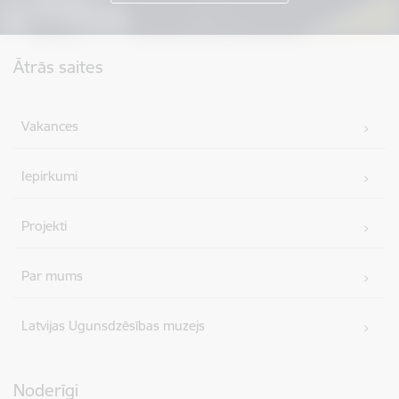
Kājene
Ātrās saites
Vakances
Iepirkumi
Projekti
Par mums
Latvijas Ugunsdzēsības muzejs
Noderīgi