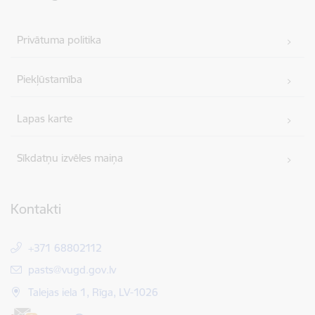
Privātuma politika
Piekļūstamība
Lapas karte
Sīkdatņu izvēles maiņa
Kontakti
+371 68802112
E-pasts:
pasts@vugd.gov.lv
Talejas iela 1, Rīga, LV-1026