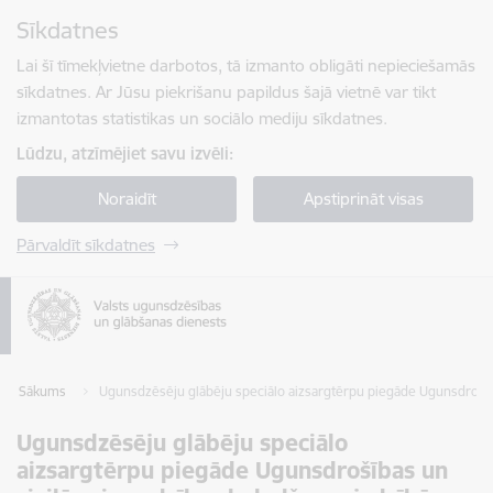
Pāriet uz lapas saturu
Sīkdatnes
Spied
lai meklētu
Enter
Lai šī tīmekļvietne darbotos, tā izmanto obligāti nepieciešamās
sīkdatnes. Ar Jūsu piekrišanu papildus šajā vietnē var tikt
izmantotas statistikas un sociālo mediju sīkdatnes.
Lūdzu, atzīmējiet savu izvēli:
Noraidīt
Apstiprināt visas
Pārvaldīt sīkdatnes
Sākums
Ugunsdzēsēju glābēju speciālo aizsargtērpu piegāde Ugunsdrošība
Ugunsdzēsēju glābēju speciālo
aizsargtērpu piegāde Ugunsdrošības un