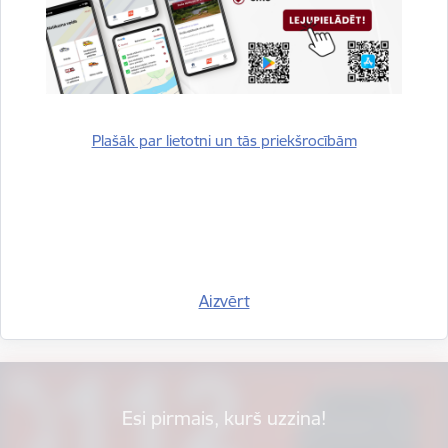
Plašāk par lietotni un tās priekšrocībām
Vai šī informācija bija noderīga?
Aizvērt
Sniegt atsauksmi
Esi pirmais, kurš uzzina!