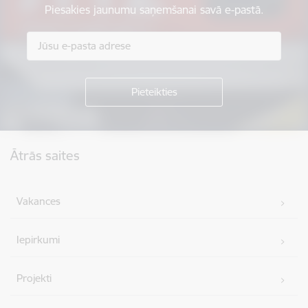
Piesakies jaunumu saņemšanai savā e-pastā.
Kājene
Ātrās saites
Vakances
Iepirkumi
Projekti