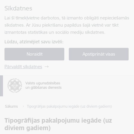
Pāriet uz lapas saturu
Sīkdatnes
Spied
lai meklētu
Enter
Lai šī tīmekļvietne darbotos, tā izmanto obligāti nepieciešamās
sīkdatnes. Ar Jūsu piekrišanu papildus šajā vietnē var tikt
izmantotas statistikas un sociālo mediju sīkdatnes.
Lūdzu, atzīmējiet savu izvēli:
Noraidīt
Apstiprināt visas
Pārvaldīt sīkdatnes
Sākums
Tipogrāfijas pakalpojumu iegāde (uz diviem gadiem)
Tipogrāfijas pakalpojumu iegāde (uz
diviem gadiem)