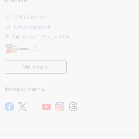
Kontakti
+371 68802112
E-pasts:
pasts@vugd.gov.lv
Talejas iela 1, Rīga, LV-1026
Visi kontakti
Sekojiet mums