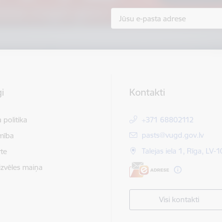
i
Kontakti
 politika
+371 68802112
E-pasts:
pasts@vugd.gov.lv
mība
Talejas iela 1, Rīga, LV-
te
izvēles maiņa
Visi kontakti