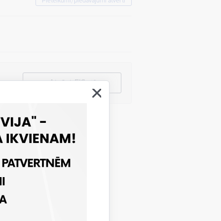
Pieteikumi/piedāvājumi atvērti
Atvērt EIS