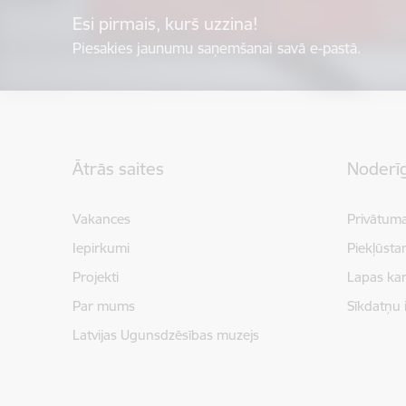
Esi pirmais, kurš uzzina!
Piesakies jaunumu saņemšanai savā e-pastā.
Kājene
Ātrās saites
Noderīg
Vakances
Privātuma
Iepirkumi
Piekļūsta
Projekti
Lapas kar
Par mums
Sīkdatņu 
Latvijas Ugunsdzēsības muzejs