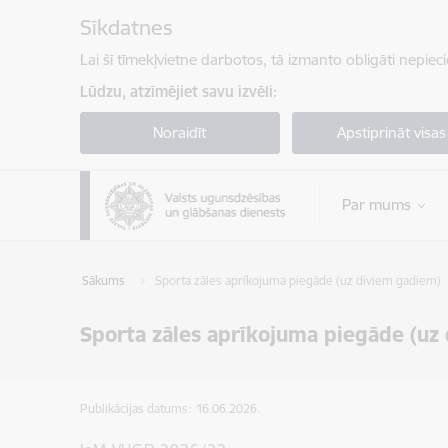
Pāriet uz lapas saturu
Sīkdatnes
Lai šī tīmekļvietne darbotos, tā izmanto obligāti nepiec
Lūdzu, atzīmējiet savu izvēli:
Noraidīt
Apstiprināt visas
Par mums
Sākums
Sporta zāles aprīkojuma piegāde (uz diviem gadiem)
Sporta zāles aprīkojuma piegāde (uz
Publikācijas datums:
16.06.2026.