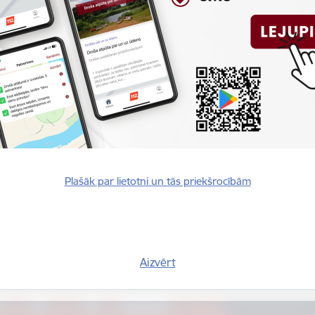
Plašāk par lietotni un tās priekšrocībām
Vai šī informācija bija noderīga?
Aizvērt
Sniegt atsauksmi