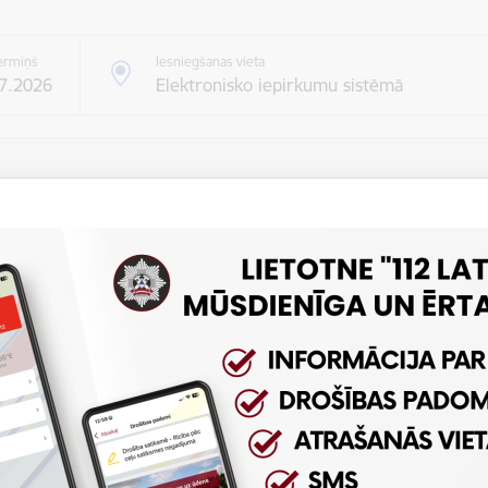
ermiņš
Iesniegšanas vieta
07.2026
Elektronisko iepirkumu sistēmā