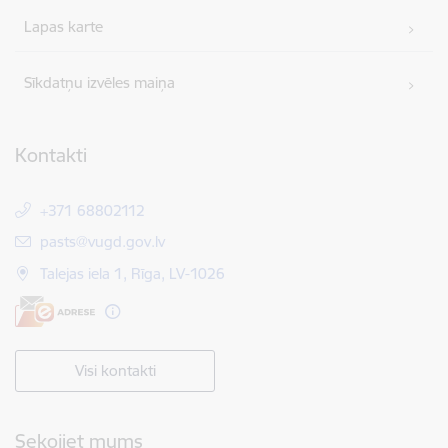
Lapas karte
Sīkdatņu izvēles maiņa
Kontakti
+371 68802112
E-pasts:
pasts@vugd.gov.lv
Talejas iela 1, Rīga, LV-1026
Visi kontakti
Sekojiet mums