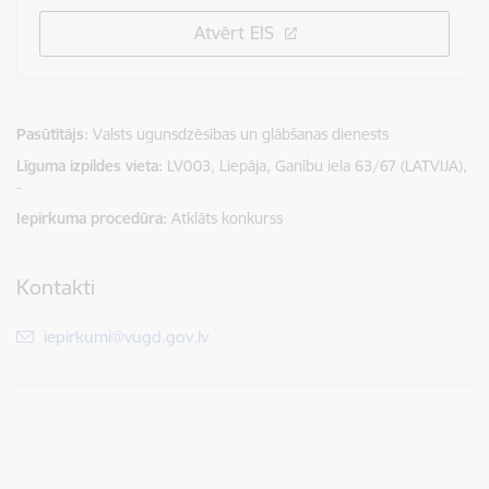
Atvērt EIS
Pasūtītājs
Valsts ugunsdzēsības un glābšanas dienests
Līguma izpildes vieta
LV003, Liepāja, Ganību iela 63/67 (LATVIJA),
-
Iepirkuma procedūra
Atklāts konkurss
Kontakti
E-pasts:
iepirkumi@vugd.gov.lv