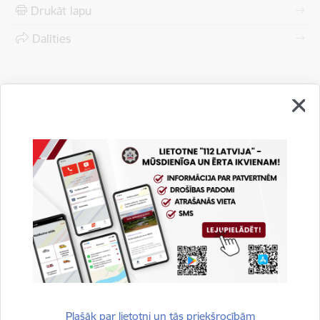
Drukāt lapu
Dalīties
Vai šī informācija bija noderīga?
Plašāk par lietotni un tās priekšrocībām