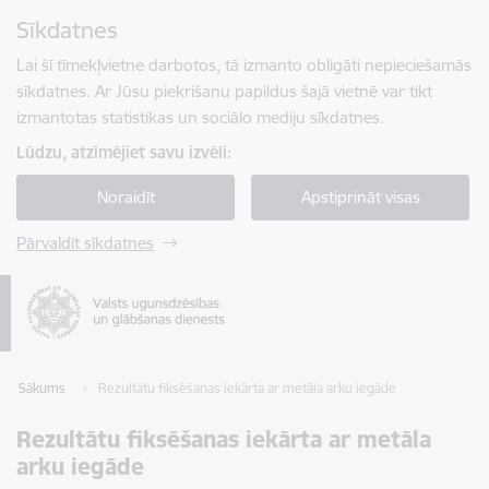
Pāriet uz lapas saturu
Sīkdatnes
Spied
lai meklētu
Enter
Lai šī tīmekļvietne darbotos, tā izmanto obligāti nepieciešamās
sīkdatnes. Ar Jūsu piekrišanu papildus šajā vietnē var tikt
izmantotas statistikas un sociālo mediju sīkdatnes.
Lūdzu, atzīmējiet savu izvēli:
Noraidīt
Apstiprināt visas
Pārvaldīt sīkdatnes
Sākums
Rezultātu fiksēšanas iekārta ar metāla arku iegāde
Rezultātu fiksēšanas iekārta ar metāla
arku iegāde