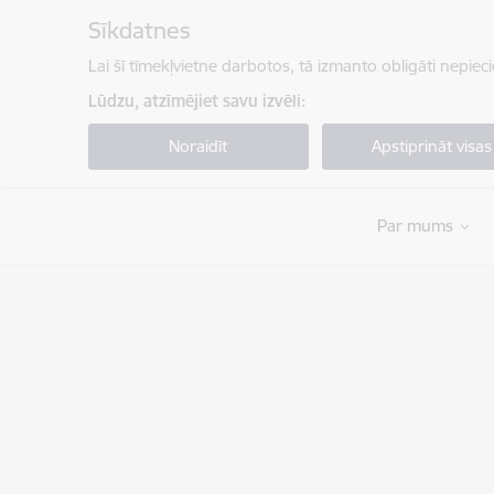
Pāriet uz lapas saturu
Sīkdatnes
Lai šī tīmekļvietne darbotos, tā izmanto obligāti nepiec
Lūdzu, atzīmējiet savu izvēli:
Noraidīt
Apstiprināt visas
Par mums
Valsts ugunsdzēsības un glābšanas dienests