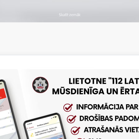
Skatīt zemāk
Vakar dzēsti 13 ugunsgr
Jaunumi
Preses
07.08.2026.
Ādažu novadā no ūdenstil
Jaunumi
Preses
06.08.2026.
Siguldas novadā no ūdenst
Jaunumi
Preses
05.08.2026.