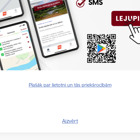
Vakar ugunsgrēkos izglābt
Jaunumi
Preses
04.08.2026.
 apkopoti ieteikumi
Piektdien izglābti divi m
Jaunumi
Preses
03.08.2026.
u dažādiem apdraudējumiem,
) tīmekļvietnē www.112.lv
a telpā”, kurā vienuviet
Plašāk par lietotni un tās priekšrocībām
 gaisa telpas apdraudējuma
mus, praktiskus un ikdienā
situāciju reģionā, jautājums
elpas apdraudējuma gadījumā ir
ājam būtu pieejama saprotama,
Aizvērt
s apdraudējuma situācijā, kur