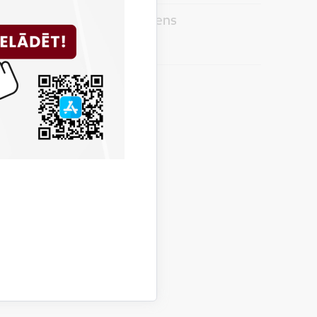
i trīs cilvēki, bet cietis viens
 relīzes
ežā apmaldījušies cilvēki
 relīzes