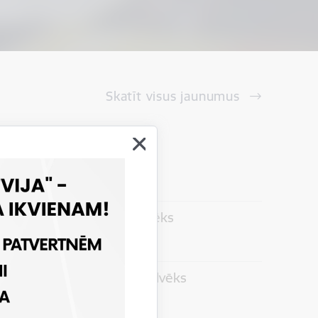
Skatīt visus jaunumus
ēki
 relīzes
pes izcelts bojā gājis cilvēks
 relīzes
ilpes izcelts bojā gājis cilvēks
 relīzes