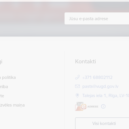
i
Kontakti
 politika
+371 68802112
E-pasts:
pasts@vugd.gov.lv
mība
Talejas iela 1, Rīga, LV-
te
izvēles maiņa
Visi kontakti