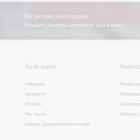
Esi pirmais, kurš uzzina!
Piesakies jaunumu saņemšanai savā e-pastā.
Kājene
Ātrās saites
Noderīg
Vakances
Privātuma
Iepirkumi
Piekļūsta
Projekti
Lapas kar
Par mums
Sīkdatņu 
Latvijas Ugunsdzēsības muzejs