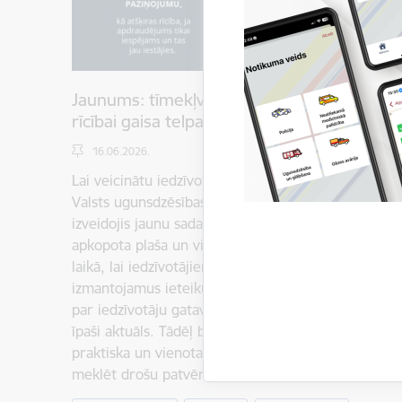
Jaunums: tīmekļvietnē www.112.lv pieejami
rīcībai gaisa telpas apdraudējuma laikā
16.06.2026.
Lai veicinātu iedzīvotāju informētību un gatavīb
Valsts ugunsdzēsības un glābšanas dienests (VUGD
izveidojis jaunu sadaļu “Apdraudējums Latvijas gais
apkopota plaša un vispārīga informācija par rīcību
laikā, lai iedzīvotājiem būtu vieglāk atrast saprota
izmantojamus ieteikumus. Ņemot vērā ģeopolitisko 
par iedzīvotāju gatavību un pareizu rīcību gaisa t
īpaši aktuāls. Tādēļ būtiski, lai ikvienam iedzīvot
praktiska un vienota informācija par to, kā rīkotie
meklēt drošu patvērumu un kā rīkoties, lai…