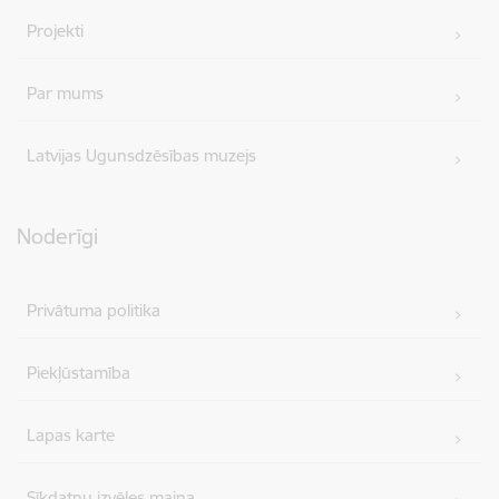
Projekti
Par mums
Latvijas Ugunsdzēsības muzejs
Noderīgi
Privātuma politika
Piekļūstamība
Lapas karte
Sīkdatņu izvēles maiņa