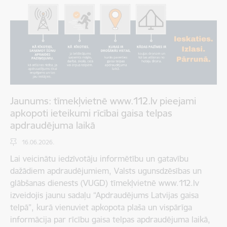
Jaunums: tīmekļvietnē www.112.lv pieejami
apkopoti ieteikumi rīcībai gaisa telpas
apdraudējuma laikā
16.06.2026.
Lai veicinātu iedzīvotāju informētību un gatavību
dažādiem apdraudējumiem, Valsts ugunsdzēsības un
glābšanas dienests (VUGD) tīmekļvietnē www.112.lv
izveidojis jaunu sadaļu “Apdraudējums Latvijas gaisa
telpā”, kurā vienuviet apkopota plaša un vispārīga
informācija par rīcību gaisa telpas apdraudējuma laikā,