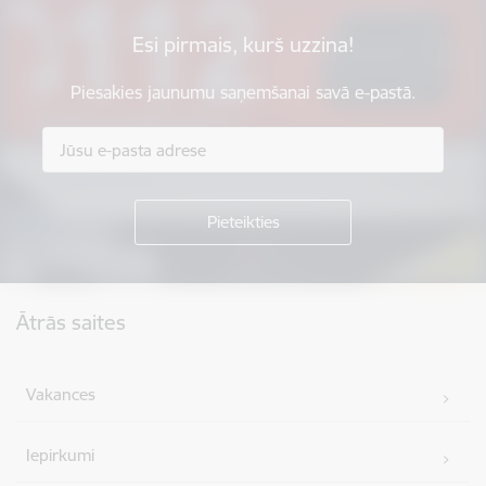
Esi pirmais, kurš uzzina!
Piesakies jaunumu saņemšanai savā e-pastā.
Kājene
Ātrās saites
Vakances
Iepirkumi