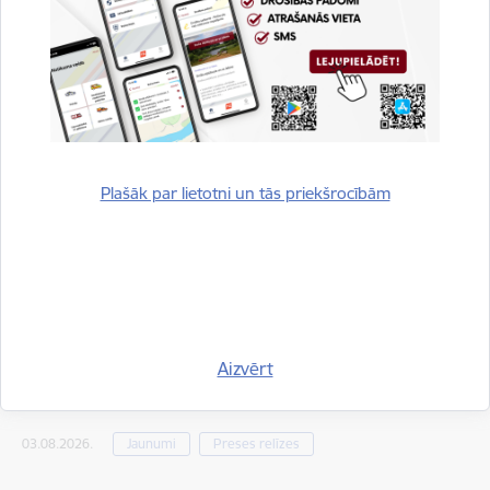
Siguldas novadā no ūdenstilpes izcelts bojā
gājis cilvēks
05.08.2026.
Jaunumi
Preses relīzes
Plašāk par lietotni un tās priekšrocībām
Vakar ugunsgrēkos izglābti trīs cilvēki, bet
cietis viens
04.08.2026.
Jaunumi
Preses relīzes
Aizvērt
Piektdien izglābti divi mežā apmaldījušies cilvēki
03.08.2026.
Jaunumi
Preses relīzes