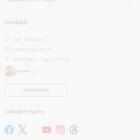
Kontakti
+371 68802112
E-pasts:
pasts@vugd.gov.lv
Talejas iela 1, Rīga, LV-1026
Visi kontakti
Sekojiet mums