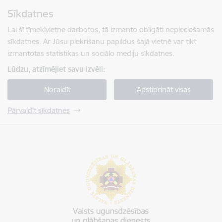
Pāriet uz lapas saturu
Sīkdatnes
Spied
lai meklētu
Enter
Lai šī tīmekļvietne darbotos, tā izmanto obligāti nepieciešamās
sīkdatnes. Ar Jūsu piekrišanu papildus šajā vietnē var tikt
izmantotas statistikas un sociālo mediju sīkdatnes.
Lūdzu, atzīmējiet savu izvēli:
Noraidīt
Apstiprināt visas
Pārvaldīt sīkdatnes
Valsts ugunsdzēsības un glābšanas dienests