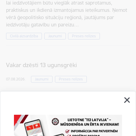
lai iedzīvotājiem būtu vieglāk atrast saprotamus,
praktiskus un ikdienā izmantojamus ieteikumus. Ņemot
vērā ģeopolitisko situāciju reģionā, jautājums par
iedzīvotāju gatavību un pareizu…
Civilā aizsardzība
Jaunumi
Preses relīzes
Vakar dzēsti 13 ugunsgrēki
07.08.2026.
Jaunumi
Preses relīzes
Ādažu novadā no ūdenstilpes izcelts bojā gājis
cilvēks
06.08.2026.
Jaunumi
Preses relīzes