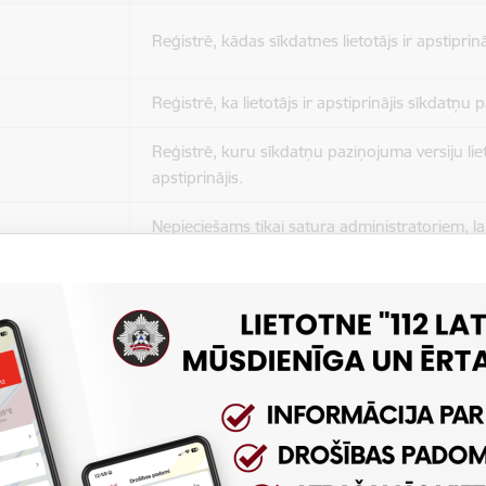
Reģistrē, kādas sīkdatnes lietotājs ir apstiprinā
Reģistrē, ka lietotājs ir apstiprinājis sīkdatņu
Reģistrē, kuru sīkdatņu paziņojuma versiju liet
apstiprinājis.
Nepieciešams tikai satura administratoriem, lai
Sesijas uzturēšana no slodzes dalīšanas viedo
Drošības politikas sesija.
Sīkdatne ir nepieciešama, lai visiem lietotājiem
ziņojumus pēc tam, kad viņi ir izlasījuši un aizv
Sīkdatne ir nepieciešama, lai visiem lietotājiem
ziņojumus pēc tam, kad viņi ir izlasījuši un aizv