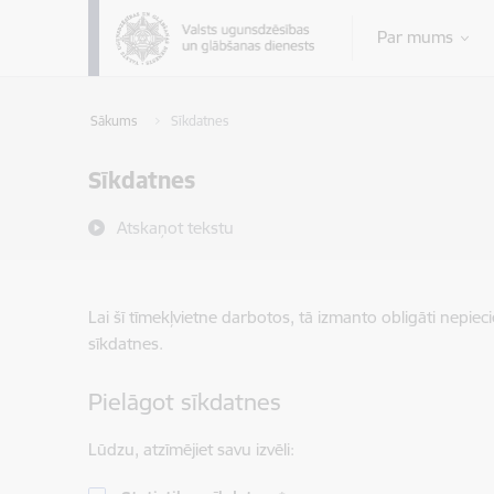
Pāriet uz lapas saturu
Par mums
Sākums
Sīkdatnes
Sīkdatnes
Atskaņot tekstu
Lai šī tīmekļvietne darbotos, tā izmanto obligāti nepiec
sīkdatnes.
Pielāgot sīkdatnes
Lūdzu, atzīmējiet savu izvēli: