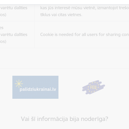
es
Šīs sīkdatnes ir paredzētas tādu vietņu un sat
varētu dalīties
kas jūs interesē mūsu vietnē, izmantojot treš
los)
tīklus vai citas vietnes.
es
varētu dalīties
Cookie is needed for all users for sharing con
los)
Vai šī informācija bija noderīga?