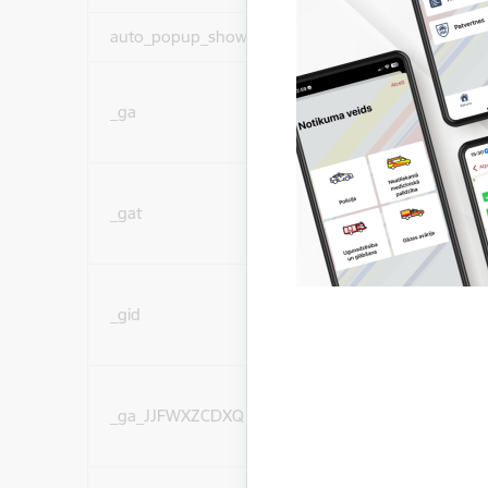
auto_popup_showed
Nepieciešams
Statistikas sīkdatnes (
_ga
lai uzlabotu vietnes d
pakalpojumus)
Statistikas sīkdatnes (
_gat
lai uzlabotu vietnes d
pakalpojumus)
Statistikas sīkdatnes (
_gid
lai uzlabotu vietnes d
pakalpojumus)
Statistikas sīkdatnes (
_ga_JJFWXZCDXQ
lai uzlabotu vietnes d
pakalpojumus)