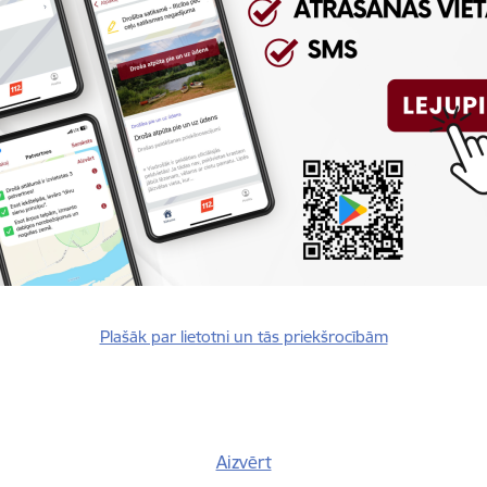
Reģistrē, ka tiek parādīts modālais logs.
nepieciešamas,
Reģistrē unikālu ID, kas tiek izmantots statist
arbību un
par to, kā apmeklētājs izmanto vietni.
nepieciešamas,
arbību un
Izmanto Google Analytics, lai samazinātu piep
nepieciešamas,
Reģistrē unikālu ID, kas tiek izmantots statist
arbību un
par to, kā apmeklētājs izmanto vietni.
Plašāk par lietotni un tās priekšrocībām
nepieciešamas,
Reģistrē unikālu ID priekš jaunākās GA 4 versij
arbību un
izmantots statistisko datu iegūšanai par to, k
izmanto vietni.
Aizvērt