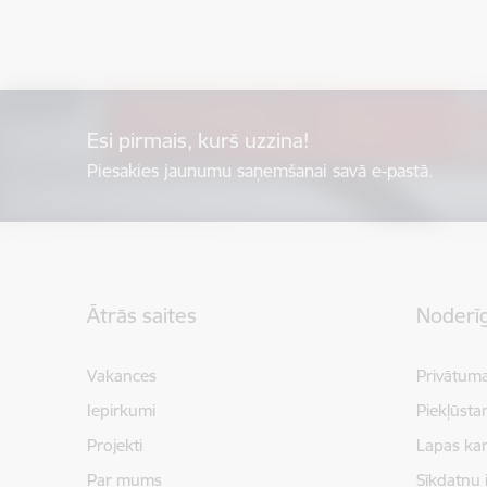
Esi pirmais, kurš uzzina!
Piesakies jaunumu saņemšanai savā e-pastā.
Kājene
Ātrās saites
Noderīg
Vakances
Privātuma
Iepirkumi
Piekļūsta
Projekti
Lapas kar
Par mums
Sīkdatņu 