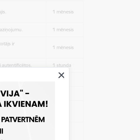
jis.
1 mēnesis
 paziņojumu.
1 mēnesis
otājs ir
1 mēnesis
 autentificētos.
1 stunda
kļa.
Sesija
Sesija
 nerādītu
Sesija
ēruši tos.
 nerādītu
Sesija
ēruši tos.