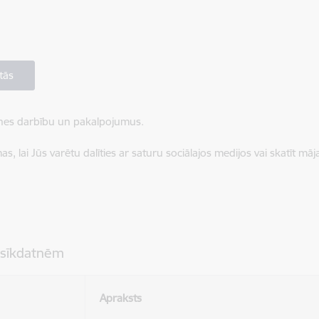
tās
ietnes darbību un pakalpojumus.
, lai Jūs varētu dalīties ar saturu sociālajos medijos vai skatīt mā
 sīkdatnēm
Apraksts