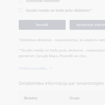
Statistikas sīkdatnes
*
Sociālo mediju un trešo pušu sīkdatnes
**
Noraidīt
Apstiprināt atzīmē
*
Statistikas sīkdatnes - nepieciešamas, lai uzlabotu v
**
Sociālo mediju un trešo pušu sīkdatnes - nepieciešamas
piemēram, Google Maps, PowerBI vai citus.
Privātuma politika
Detalizētāka informācija par izmantotajām
Sīkdatne
Grupa