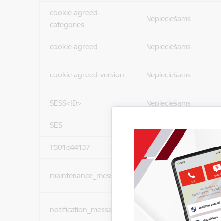
cookie-agreed-
Nepieciešams
categories
cookie-agreed
Nepieciešams
cookie-agreed-version
Nepieciešams
SESS<ID>
Nepieciešams
SES
Nepieciešams
TS01c44137
Nepieciešams
maintenance_message
Nepieciešams
notification_messages
Nepieciešams