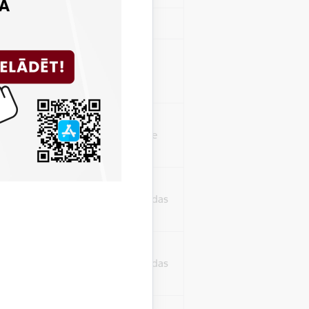
Sesija
isko datu iegūšanai
2 gadi
rasījuma līmeni.
1 minūte
isko datu iegūšanai
24 stundas
as, kas tiek
ā apmeklētājs
24 stundas