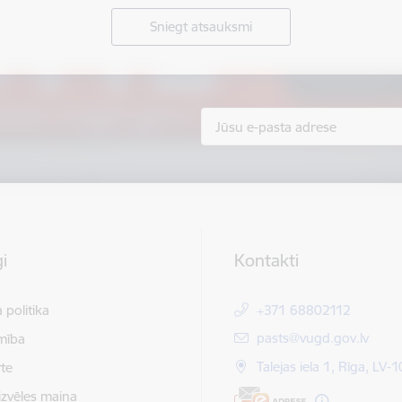
Sniegt atsauksmi
i
Kontakti
 politika
+371 68802112
E-pasts:
pasts@vugd.gov.lv
mība
Talejas iela 1, Rīga, LV-
te
izvēles maiņa