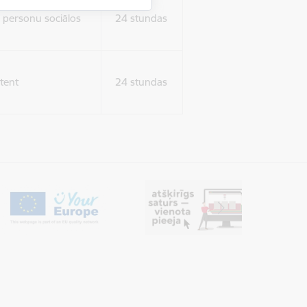
ura koplietošanai,
o personu sociālos
24 stundas
tent
24 stundas