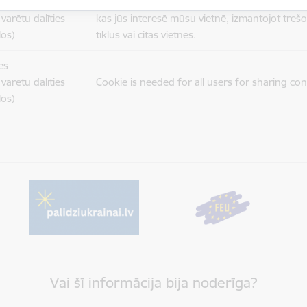
es
Šīs sīkdatnes ir paredzētas tādu vietņu un sat
varētu dalīties
kas jūs interesē mūsu vietnē, izmantojot treš
los)
tīklus vai citas vietnes.
es
varētu dalīties
Cookie is needed for all users for sharing con
los)
Vai šī informācija bija noderīga?