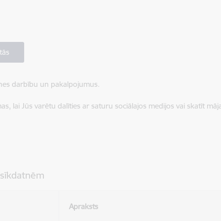
tās
ietnes darbību un pakalpojumus.
, lai Jūs varētu dalīties ar saturu sociālajos medijos vai skatīt mā
 sīkdatnēm
Apraksts