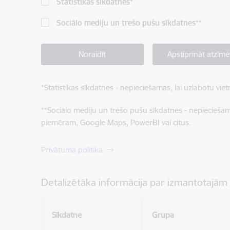
Statistikas sīkdatnes
*
Sociālo mediju un trešo pušu sīkdatnes
**
Noraidīt
Apstiprināt atzīmē
*
Statistikas sīkdatnes - nepieciešamas, lai uzlabotu v
**
Sociālo mediju un trešo pušu sīkdatnes - nepieciešamas
piemēram, Google Maps, PowerBI vai citus.
Privātuma politika
Detalizētāka informācija par izmantotajām
Sīkdatne
Grupa