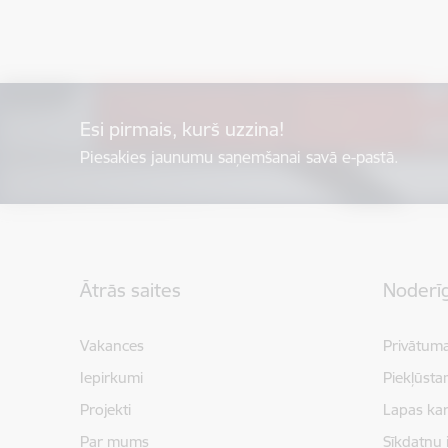
Esi pirmais, kurš uzzina!
Piesakies jaunumu saņemšanai savā e-pastā.
Kājene
Ātrās saites
Noderīg
Vakances
Privātuma
Iepirkumi
Piekļūsta
Projekti
Lapas kar
Par mums
Sīkdatņu 