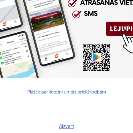
Reģistrē, ka tiek parādīts modālais logs.
nepieciešamas,
Reģistrē unikālu ID, kas tiek izmantots statist
arbību un
par to, kā apmeklētājs izmanto vietni.
nepieciešamas,
arbību un
Izmanto Google Analytics, lai samazinātu piep
nepieciešamas,
Reģistrē unikālu ID, kas tiek izmantots statist
arbību un
par to, kā apmeklētājs izmanto vietni.
Plašāk par lietotni un tās priekšrocībām
nepieciešamas,
Reģistrē unikālu ID priekš jaunākās GA 4 versij
arbību un
izmantots statistisko datu iegūšanai par to, k
izmanto vietni.
Aizvērt