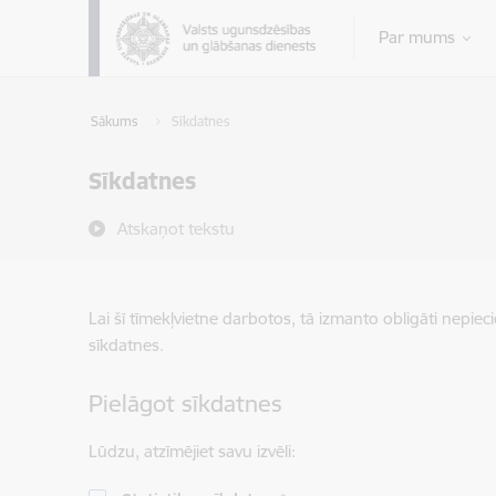
Pāriet uz lapas saturu
Par mums
Sākums
Sīkdatnes
Sīkdatnes
Atskaņot tekstu
Lai šī tīmekļvietne darbotos, tā izmanto obligāti nepiec
sīkdatnes.
Pielāgot sīkdatnes
Lūdzu, atzīmējiet savu izvēli: