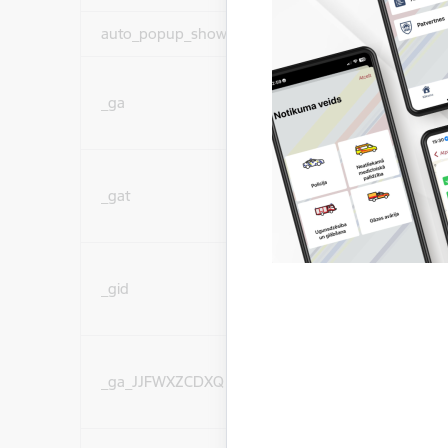
auto_popup_showed
Nepieciešams
Statistikas sīkdatnes (
_ga
lai uzlabotu vietnes d
pakalpojumus)
Statistikas sīkdatnes (
_gat
lai uzlabotu vietnes d
pakalpojumus)
Statistikas sīkdatnes (
_gid
lai uzlabotu vietnes d
pakalpojumus)
Statistikas sīkdatnes (
_ga_JJFWXZCDXQ
lai uzlabotu vietnes d
pakalpojumus)