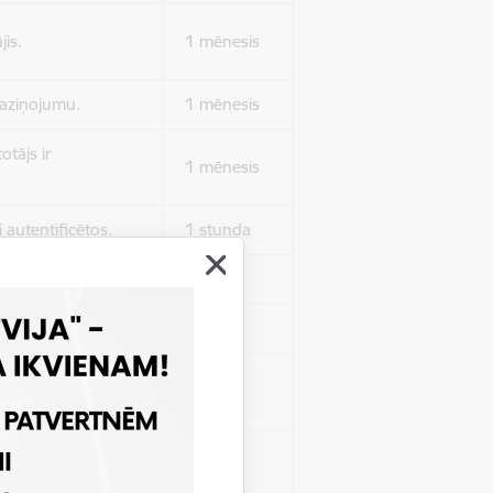
jis.
1 mēnesis
 paziņojumu.
1 mēnesis
otājs ir
1 mēnesis
 autentificētos.
1 stunda
kļa.
Sesija
Sesija
 nerādītu
Sesija
ēruši tos.
 nerādītu
Sesija
ēruši tos.