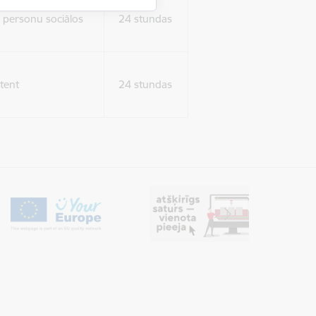
ura koplietošanai,
o personu sociālos
24 stundas
tent
24 stundas