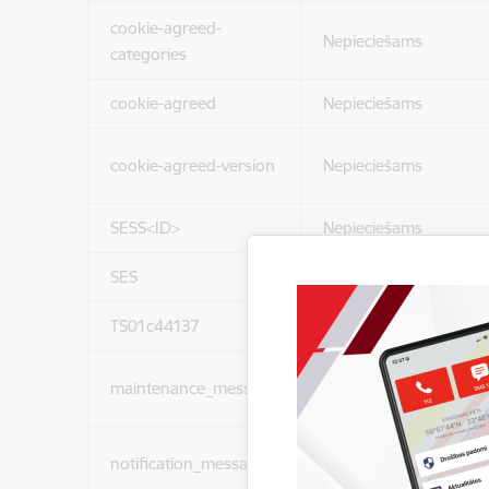
cookie-agreed-
Nepieciešams
categories
cookie-agreed
Nepieciešams
cookie-agreed-version
Nepieciešams
SESS<ID>
Nepieciešams
SES
Nepieciešams
TS01c44137
Nepieciešams
maintenance_message
Nepieciešams
notification_messages
Nepieciešams