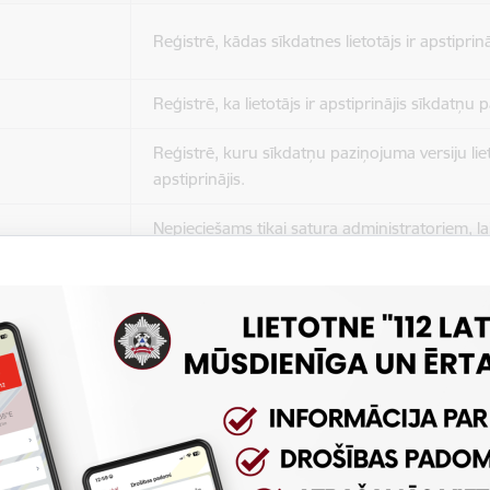
Reģistrē, kādas sīkdatnes lietotājs ir apstiprinā
Reģistrē, ka lietotājs ir apstiprinājis sīkdatņu
Reģistrē, kuru sīkdatņu paziņojuma versiju liet
apstiprinājis.
Nepieciešams tikai satura administratoriem, lai
Sesijas uzturēšana no slodzes dalīšanas viedo
Drošības politikas sesija.
Sīkdatne ir nepieciešama, lai visiem lietotājiem
ziņojumus pēc tam, kad viņi ir izlasījuši un aizv
Sīkdatne ir nepieciešama, lai visiem lietotājiem
ziņojumus pēc tam, kad viņi ir izlasījuši un aizv