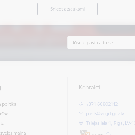
Sniegt atsauksmi
i
Kontakti
 politika
+371 68802112
E-pasts:
pasts@vugd.gov.lv
mība
Talejas iela 1, Rīga, LV-
te
izvēles maiņa