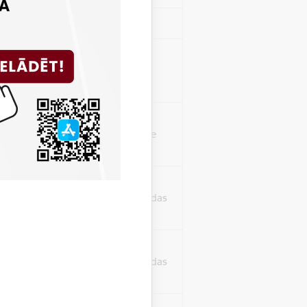
Sesija
isko datu iegūšanai
2 gadi
rasījuma līmeni.
1 minūte
isko datu iegūšanai
24 stundas
as, kas tiek
ā apmeklētājs
24 stundas