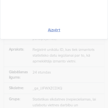
_gid
Statistikas sīkdatnes (nepieciešamas, lai
Aizvērt
uzlabotu vietnes darbību un
pakalpojumus)
Reģistrē unikālu ID, kas tiek izmantots
statistisko datu iegūšanai par to, kā
apmeklētājs izmanto vietni.
24 stundas
_ga_JJFWXZCDXQ
Statistikas sīkdatnes (nepieciešamas, lai
uzlabotu vietnes darbību un