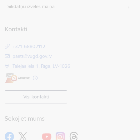
Sīkdatņu izvēles maiņa
Kontakti
+371 68802112
E-pasts:
pasts@vugd.gov.lv
Talejas iela 1, Rīga, LV-1026
Visi kontakti
Sekojiet mums