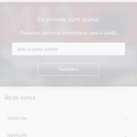
Esi pirmais, kurš uzzina!
Piesakies jaunumu saņemšanai savā e-pastā.
Kājene
Ātrās saites
Vakances
Iepirkumi