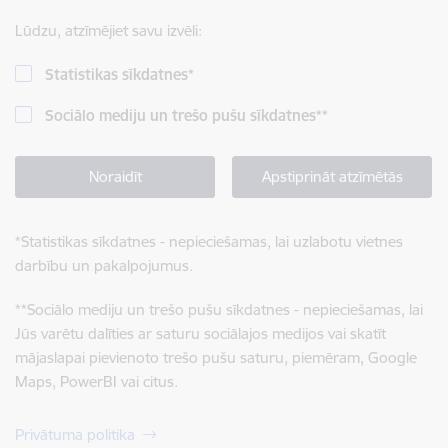
Lūdzu, atzīmējiet savu izvēli:
Statistikas sīkdatnes
*
Sociālo mediju un trešo pušu sīkdatnes
**
Noraidīt
Apstiprināt atzīmētās
*
Statistikas sīkdatnes - nepieciešamas, lai uzlabotu vietnes
darbību un pakalpojumus.
**
Sociālo mediju un trešo pušu sīkdatnes - nepieciešamas, lai
Jūs varētu dalīties ar saturu sociālajos medijos vai skatīt
mājaslapai pievienoto trešo pušu saturu, piemēram, Google
Maps, PowerBI vai citus.
Privātuma politika