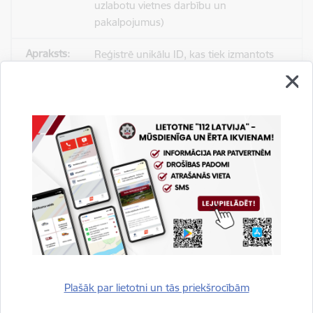
uzlabotu vietnes darbību un
pakalpojumus)
Reģistrē unikālu ID, kas tiek izmantots
statistisko datu iegūšanai par to, kā
apmeklētājs izmanto vietni.
2 gadi
_gat
Statistikas sīkdatnes (nepieciešamas, lai
uzlabotu vietnes darbību un
pakalpojumus)
Izmanto Google Analytics, lai samazinātu
pieprasījuma līmeni.
Plašāk par lietotni un tās priekšrocībām
1 minūte