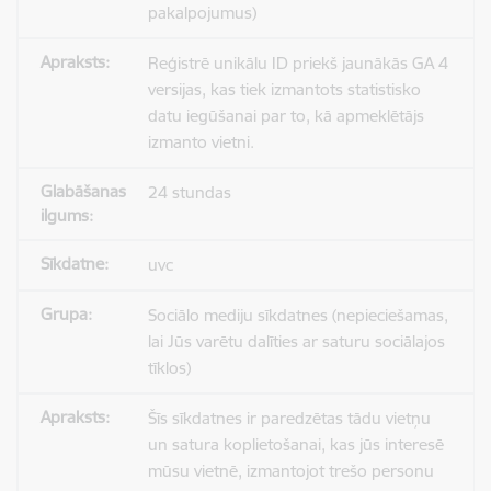
pakalpojumus)
Reģistrē unikālu ID priekš jaunākās GA 4
versijas, kas tiek izmantots statistisko
datu iegūšanai par to, kā apmeklētājs
izmanto vietni.
24 stundas
uvc
Sociālo mediju sīkdatnes (nepieciešamas,
lai Jūs varētu dalīties ar saturu sociālajos
tīklos)
Šīs sīkdatnes ir paredzētas tādu vietņu
un satura koplietošanai, kas jūs interesē
mūsu vietnē, izmantojot trešo personu