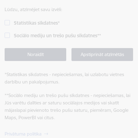
Lūdzu, atzīmējiet savu izvēli:
Statistikas sīkdatnes
*
Sociālo mediju un trešo pušu sīkdatnes
**
Noraidīt
Apstiprināt atzīmētās
*
Statistikas sīkdatnes - nepieciešamas, lai uzlabotu vietnes
darbību un pakalpojumus.
**
Sociālo mediju un trešo pušu sīkdatnes - nepieciešamas, lai
Jūs varētu dalīties ar saturu sociālajos medijos vai skatīt
mājaslapai pievienoto trešo pušu saturu, piemēram, Google
Maps, PowerBI vai citus.
Privātuma politika