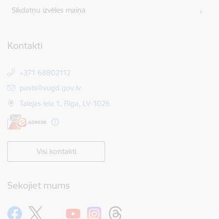
Sīkdatņu izvēles maiņa
Kontakti
+371 68802112
E-pasts:
pasts@vugd.gov.lv
Talejas iela 1, Rīga, LV-1026
Visi kontakti
Sekojiet mums