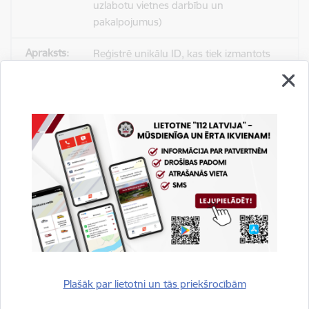
uzlabotu vietnes darbību un
pakalpojumus)
Reģistrē unikālu ID, kas tiek izmantots
statistisko datu iegūšanai par to, kā
apmeklētājs izmanto vietni.
2 gadi
_gat
Statistikas sīkdatnes (nepieciešamas, lai
uzlabotu vietnes darbību un
pakalpojumus)
Izmanto Google Analytics, lai samazinātu
pieprasījuma līmeni.
Plašāk par lietotni un tās priekšrocībām
1 minūte