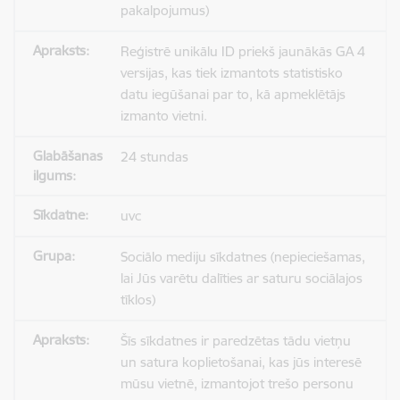
pakalpojumus)
Reģistrē unikālu ID priekš jaunākās GA 4
versijas, kas tiek izmantots statistisko
datu iegūšanai par to, kā apmeklētājs
izmanto vietni.
24 stundas
uvc
Sociālo mediju sīkdatnes (nepieciešamas,
lai Jūs varētu dalīties ar saturu sociālajos
tīklos)
Šīs sīkdatnes ir paredzētas tādu vietņu
un satura koplietošanai, kas jūs interesē
mūsu vietnē, izmantojot trešo personu