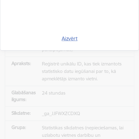
_gid
Statistikas sīkdatnes (nepieciešamas, lai
Aizvērt
uzlabotu vietnes darbību un
pakalpojumus)
Reģistrē unikālu ID, kas tiek izmantots
statistisko datu iegūšanai par to, kā
apmeklētājs izmanto vietni.
24 stundas
_ga_JJFWXZCDXQ
Statistikas sīkdatnes (nepieciešamas, lai
uzlabotu vietnes darbību un