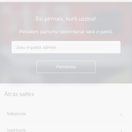
Esi pirmais, kurš uzzina!
Piesakies jaunumu saņemšanai savā e-pastā.
Kājene
Ātrās saites
Vakances
Iepirkumi