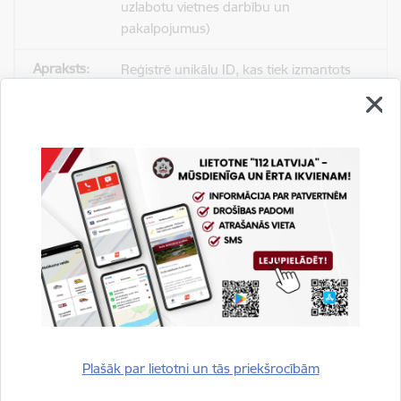
uzlabotu vietnes darbību un
pakalpojumus)
Reģistrē unikālu ID, kas tiek izmantots
statistisko datu iegūšanai par to, kā
apmeklētājs izmanto vietni.
2 gadi
_gat
Statistikas sīkdatnes (nepieciešamas, lai
uzlabotu vietnes darbību un
pakalpojumus)
Izmanto Google Analytics, lai samazinātu
pieprasījuma līmeni.
Plašāk par lietotni un tās priekšrocībām
1 minūte