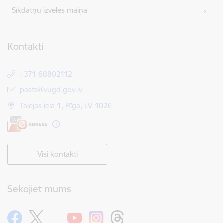
Sīkdatņu izvēles maiņa
Kontakti
+371 68802112
E-pasts:
pasts@vugd.gov.lv
Talejas iela 1, Rīga, LV-1026
Visi kontakti
Sekojiet mums