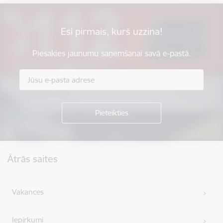
Esi pirmais, kurš uzzina!
Piesakies jaunumu saņemšanai savā e-pastā.
Kājene
Ātrās saites
Vakances
Iepirkumi