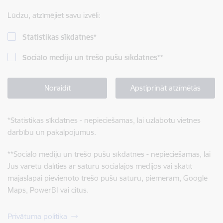
Lūdzu, atzīmējiet savu izvēli:
Statistikas sīkdatnes
*
Sociālo mediju un trešo pušu sīkdatnes
**
Noraidīt
Apstiprināt atzīmētās
*
Statistikas sīkdatnes - nepieciešamas, lai uzlabotu vietnes
darbību un pakalpojumus.
**
Sociālo mediju un trešo pušu sīkdatnes - nepieciešamas, lai
Jūs varētu dalīties ar saturu sociālajos medijos vai skatīt
mājaslapai pievienoto trešo pušu saturu, piemēram, Google
Maps, PowerBI vai citus.
Privātuma politika