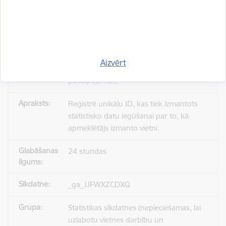
_gid
Statistikas sīkdatnes (nepieciešamas, lai
Aizvērt
uzlabotu vietnes darbību un
pakalpojumus)
Reģistrē unikālu ID, kas tiek izmantots
statistisko datu iegūšanai par to, kā
apmeklētājs izmanto vietni.
24 stundas
_ga_JJFWXZCDXQ
Statistikas sīkdatnes (nepieciešamas, lai
uzlabotu vietnes darbību un