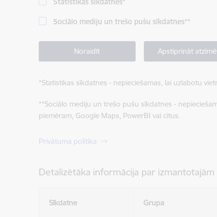
Statistikas sīkdatnes
*
Sociālo mediju un trešo pušu sīkdatnes
**
Noraidīt
Apstiprināt atzīmē
*
Statistikas sīkdatnes - nepieciešamas, lai uzlabotu v
**
Sociālo mediju un trešo pušu sīkdatnes - nepieciešamas
piemēram, Google Maps, PowerBI vai citus.
Privātuma politika
Detalizētāka informācija par izmantotajām
Sīkdatne
Grupa