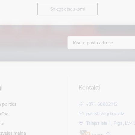
Sniegt atsauksmi
i
Kontakti
 politika
+371 68802112
E-pasts:
pasts@vugd.gov.lv
mība
Talejas iela 1, Rīga, LV-
te
izvēles maiņa