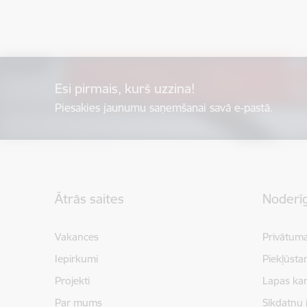
Esi pirmais, kurš uzzina!
Piesakies jaunumu saņemšanai savā e-pastā.
Kājene
Ātrās saites
Noderīg
Vakances
Privātuma
Iepirkumi
Piekļūsta
Projekti
Lapas kar
Par mums
Sīkdatņu 