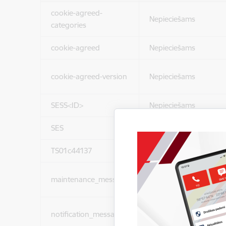
cookie-agreed-
Nepieciešams
categories
cookie-agreed
Nepieciešams
cookie-agreed-version
Nepieciešams
SESS<ID>
Nepieciešams
SES
Nepieciešams
TS01c44137
Nepieciešams
maintenance_message
Nepieciešams
notification_messages
Nepieciešams