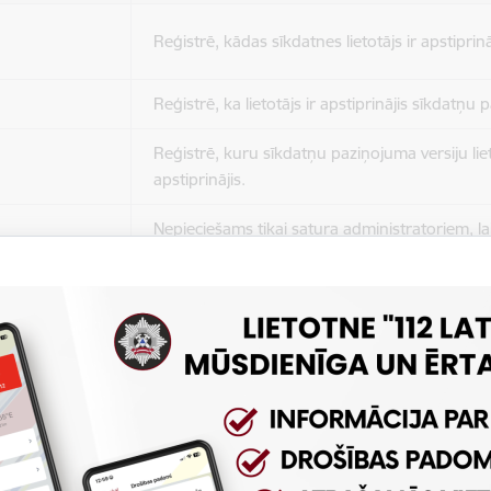
Reģistrē, kādas sīkdatnes lietotājs ir apstiprinā
Reģistrē, ka lietotājs ir apstiprinājis sīkdatņu
Reģistrē, kuru sīkdatņu paziņojuma versiju liet
apstiprinājis.
Nepieciešams tikai satura administratoriem, lai
Sesijas uzturēšana no slodzes dalīšanas viedo
Drošības politikas sesija.
Sīkdatne ir nepieciešama, lai visiem lietotājiem
ziņojumus pēc tam, kad viņi ir izlasījuši un aizv
Sīkdatne ir nepieciešama, lai visiem lietotājiem
ziņojumus pēc tam, kad viņi ir izlasījuši un aizv