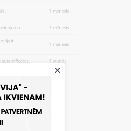
jis.
1 mēnesis
 paziņojumu.
1 mēnesis
otājs ir
1 mēnesis
 autentificētos.
1 stunda
kļa.
Sesija
Sesija
 nerādītu
Sesija
ēruši tos.
 nerādītu
Sesija
ēruši tos.