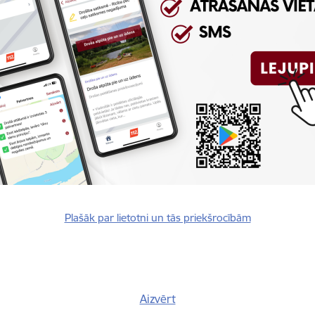
Reģistrē, ka tiek parādīts modālais logs.
nepieciešamas,
Reģistrē unikālu ID, kas tiek izmantots statist
arbību un
par to, kā apmeklētājs izmanto vietni.
nepieciešamas,
arbību un
Izmanto Google Analytics, lai samazinātu piep
nepieciešamas,
Reģistrē unikālu ID, kas tiek izmantots statist
arbību un
par to, kā apmeklētājs izmanto vietni.
Plašāk par lietotni un tās priekšrocībām
nepieciešamas,
Reģistrē unikālu ID priekš jaunākās GA 4 versij
arbību un
izmantots statistisko datu iegūšanai par to, k
izmanto vietni.
Aizvērt