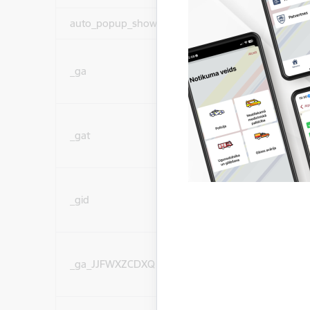
auto_popup_showed
Nepieciešams
Statistikas sīkdatnes (
_ga
lai uzlabotu vietnes d
pakalpojumus)
Statistikas sīkdatnes (
_gat
lai uzlabotu vietnes d
pakalpojumus)
Statistikas sīkdatnes (
_gid
lai uzlabotu vietnes d
pakalpojumus)
Statistikas sīkdatnes (
_ga_JJFWXZCDXQ
lai uzlabotu vietnes d
pakalpojumus)