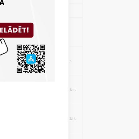
Sesija
isko datu iegūšanai
2 gadi
rasījuma līmeni.
1 minūte
isko datu iegūšanai
24 stundas
as, kas tiek
ā apmeklētājs
24 stundas