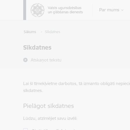
Pāriet uz lapas saturu
Par mums
Sākums
Sīkdatnes
Sīkdatnes
Atskaņot tekstu
Lai šī tīmekļvietne darbotos, tā izmanto obligāti nepiec
sīkdatnes.
Pielāgot sīkdatnes
Lūdzu, atzīmējiet savu izvēli: