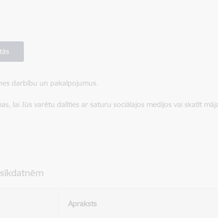
tās
ietnes darbību un pakalpojumus.
, lai Jūs varētu dalīties ar saturu sociālajos medijos vai skatīt mā
 sīkdatnēm
Apraksts