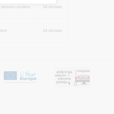
ura koplietošanai,
o personu sociālos
24 stundas
tent
24 stundas