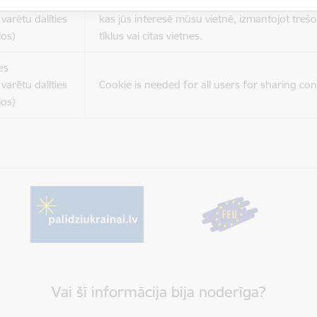
es
Šīs sīkdatnes ir paredzētas tādu vietņu un sat
varētu dalīties
kas jūs interesē mūsu vietnē, izmantojot treš
los)
tīklus vai citas vietnes.
es
varētu dalīties
Cookie is needed for all users for sharing con
los)
Vai šī informācija bija noderīga?