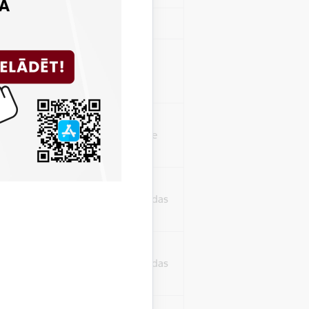
Sesija
isko datu iegūšanai
2 gadi
rasījuma līmeni.
1 minūte
isko datu iegūšanai
24 stundas
as, kas tiek
ā apmeklētājs
24 stundas