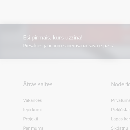
Esi pirmais, kurš uzzina!
Piesakies jaunumu saņemšanai savā e-pastā.
Kājene
Ātrās saites
Noderīg
Vakances
Privātuma
Iepirkumi
Piekļūsta
Projekti
Lapas kar
Par mums
Sīkdatņu 