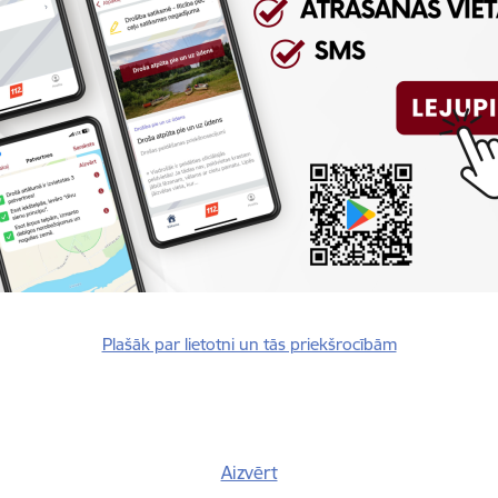
Reģistrē, ka tiek parādīts modālais logs.
nepieciešamas,
Reģistrē unikālu ID, kas tiek izmantots statist
arbību un
par to, kā apmeklētājs izmanto vietni.
nepieciešamas,
arbību un
Izmanto Google Analytics, lai samazinātu piep
nepieciešamas,
Reģistrē unikālu ID, kas tiek izmantots statist
arbību un
par to, kā apmeklētājs izmanto vietni.
Plašāk par lietotni un tās priekšrocībām
nepieciešamas,
Reģistrē unikālu ID priekš jaunākās GA 4 versij
arbību un
izmantots statistisko datu iegūšanai par to, k
izmanto vietni.
Aizvērt