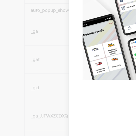
auto_popup_showed
Nepieciešams
Statistikas sīkdatnes (
_ga
lai uzlabotu vietnes d
pakalpojumus)
Statistikas sīkdatnes (
_gat
lai uzlabotu vietnes d
pakalpojumus)
Statistikas sīkdatnes (
_gid
lai uzlabotu vietnes d
pakalpojumus)
Statistikas sīkdatnes (
_ga_JJFWXZCDXQ
lai uzlabotu vietnes d
pakalpojumus)