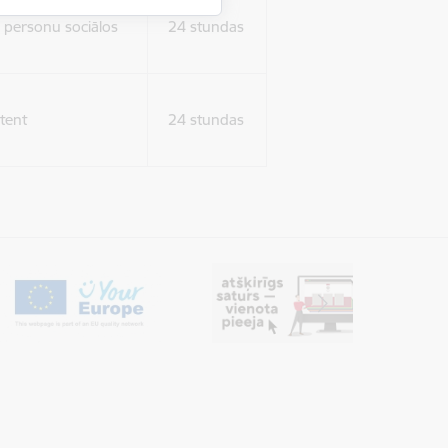
ura koplietošanai,
o personu sociālos
24 stundas
tent
24 stundas