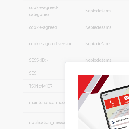
cookie-agreed-
Nepieciešams
categories
cookie-agreed
Nepieciešams
cookie-agreed-version
Nepieciešams
SESS<ID>
Nepieciešams
SES
Nepieciešams
TS01c44137
Nepieciešams
maintenance_message
Nepieciešams
notification_messages
Nepieciešams