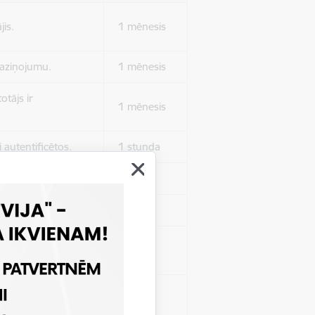
jis.
1 mēnesis
 paziņojumu.
1 mēnesis
otājs ir
1 mēnesis
 autentificētos.
1 stunda
kļa.
Sesija
Sesija
 nerādītu
Sesija
ēruši tos.
 nerādītu
Sesija
ēruši tos.