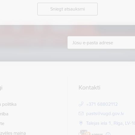
Sniegt atsauksmi
i
Kontakti
 politika
+371 68802112
E-pasts:
pasts@vugd.gov.lv
mība
Talejas iela 1, Rīga, LV-
te
izvēles maiņa