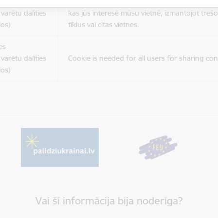
es
Šīs sīkdatnes ir paredzētas tādu vietņu un sat
varētu dalīties
kas jūs interesē mūsu vietnē, izmantojot treš
los)
tīklus vai citas vietnes.
es
varētu dalīties
Cookie is needed for all users for sharing con
los)
Vai šī informācija bija noderīga?