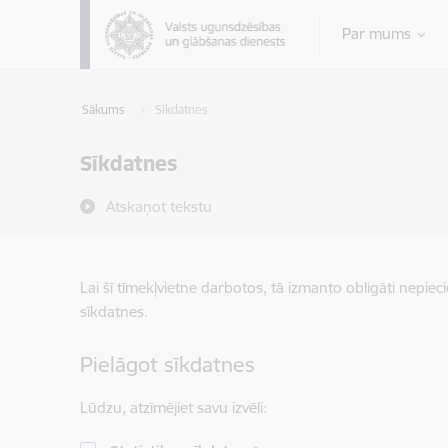
Pāriet uz lapas saturu
Par mums
Sākums
Sīkdatnes
Sīkdatnes
Atskaņot tekstu
Lai šī tīmekļvietne darbotos, tā izmanto obligāti nepiec
sīkdatnes.
Pielāgot sīkdatnes
Lūdzu, atzīmējiet savu izvēli: