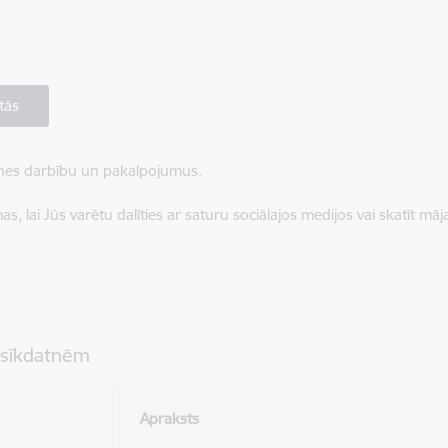
tās
ietnes darbību un pakalpojumus.
, lai Jūs varētu dalīties ar saturu sociālajos medijos vai skatīt mā
 sīkdatnēm
Apraksts