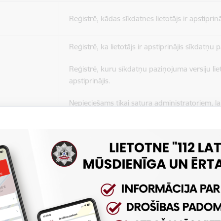
Reģistrē, kādas sīkdatnes lietotājs ir apstiprinā
Reģistrē, ka lietotājs ir apstiprinājis sīkdatņu
Reģistrē, kuru sīkdatņu paziņojuma versiju liet
apstiprinājis.
Nepieciešams tikai satura administratoriem, lai
Sesijas uzturēšana no slodzes dalīšanas viedo
Drošības politikas sesija.
Sīkdatne ir nepieciešama, lai visiem lietotājiem
ziņojumus pēc tam, kad viņi ir izlasījuši un aizv
Sīkdatne ir nepieciešama, lai visiem lietotājiem
ziņojumus pēc tam, kad viņi ir izlasījuši un aizv