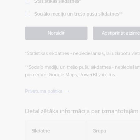
Statistikas sīkdatnes
*
Sociālo mediju un trešo pušu sīkdatnes
**
Noraidīt
Apstiprināt atzīmē
*
Statistikas sīkdatnes - nepieciešamas, lai uzlabotu v
**
Sociālo mediju un trešo pušu sīkdatnes - nepieciešamas
piemēram, Google Maps, PowerBI vai citus.
Privātuma politika
Detalizētāka informācija par izmantotajām
Sīkdatne
Grupa