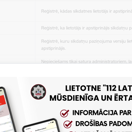
Reģistrē, kādas sīkdatnes lietotājs ir apstiprinā
Reģistrē, ka lietotājs ir apstiprinājis sīkdatņu
Reģistrē, kuru sīkdatņu paziņojuma versiju liet
apstiprinājis.
Nepieciešams tikai satura administratoriem, lai
Sesijas uzturēšana no slodzes dalīšanas viedo
Drošības politikas sesija.
Sīkdatne ir nepieciešama, lai visiem lietotājiem
ziņojumus pēc tam, kad viņi ir izlasījuši un aizv
Sīkdatne ir nepieciešama, lai visiem lietotājiem
ziņojumus pēc tam, kad viņi ir izlasījuši un aizv