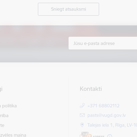
Sniegt atsauksmi
i
Kontakti
 politika
+371 68802112
E-pasts:
pasts@vugd.gov.lv
mība
Talejas iela 1, Rīga, LV-
te
izvēles maiņa