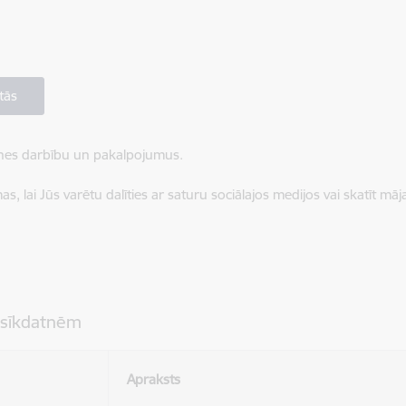
tās
ietnes darbību un pakalpojumus.
, lai Jūs varētu dalīties ar saturu sociālajos medijos vai skatīt mā
 sīkdatnēm
Apraksts