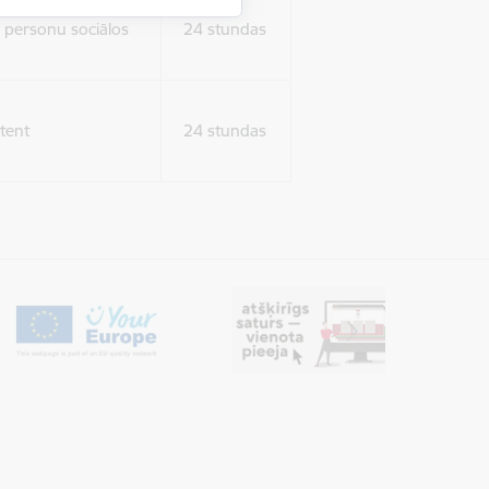
ura koplietošanai,
o personu sociālos
24 stundas
tent
24 stundas