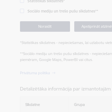
Statistikas sīkdatnes
*
Sociālo mediju un trešo pušu sīkdatnes
**
Noraidīt
Apstiprināt atzīmē
*
Statistikas sīkdatnes - nepieciešamas, lai uzlabotu v
**
Sociālo mediju un trešo pušu sīkdatnes - nepieciešamas
piemēram, Google Maps, PowerBI vai citus.
Privātuma politika
Detalizētāka informācija par izmantotajām
Sīkdatne
Grupa