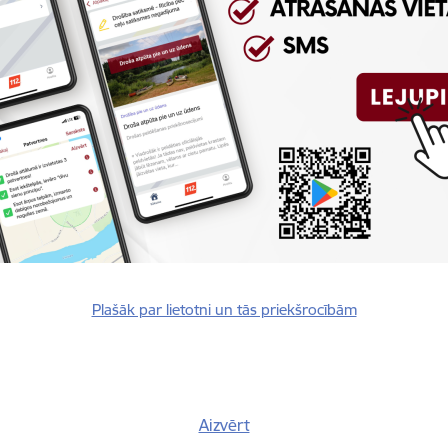
Reģistrē, ka tiek parādīts modālais logs.
nepieciešamas,
Reģistrē unikālu ID, kas tiek izmantots statist
arbību un
par to, kā apmeklētājs izmanto vietni.
nepieciešamas,
arbību un
Izmanto Google Analytics, lai samazinātu piep
nepieciešamas,
Reģistrē unikālu ID, kas tiek izmantots statist
arbību un
par to, kā apmeklētājs izmanto vietni.
Plašāk par lietotni un tās priekšrocībām
nepieciešamas,
Reģistrē unikālu ID priekš jaunākās GA 4 versij
arbību un
izmantots statistisko datu iegūšanai par to, k
izmanto vietni.
Aizvērt