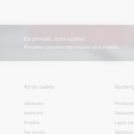
Esi pirmais, kurš uzzina!
Piesakies jaunumu saņemšanai savā e-pastā.
Kājene
Ātrās saites
Noderīg
Vakances
Privātuma
Iepirkumi
Piekļūsta
Projekti
Lapas kar
Par mums
Sīkdatņu 