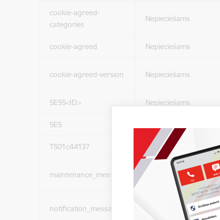
cookie-agreed-
Nepieciešams
categories
cookie-agreed
Nepieciešams
cookie-agreed-version
Nepieciešams
SESS<ID>
Nepieciešams
SES
Nepieciešams
TS01c44137
Nepieciešams
maintenance_message
Nepieciešams
notification_messages
Nepieciešams