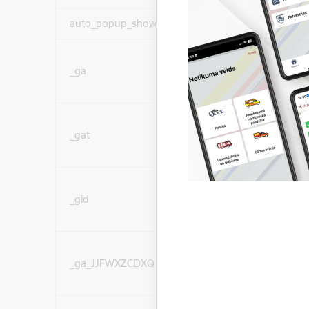
auto_popup_showed
Nepieciešams
Statistikas sīkdatnes (
_ga
lai uzlabotu vietnes d
pakalpojumus)
Statistikas sīkdatnes (
_gat
lai uzlabotu vietnes d
pakalpojumus)
Statistikas sīkdatnes (
_gid
lai uzlabotu vietnes d
pakalpojumus)
Statistikas sīkdatnes (
_ga_JJFWXZCDXQ
lai uzlabotu vietnes d
pakalpojumus)