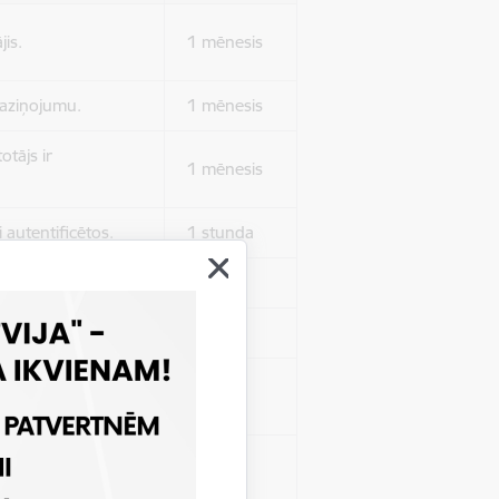
jis.
1 mēnesis
 paziņojumu.
1 mēnesis
otājs ir
1 mēnesis
 autentificētos.
1 stunda
kļa.
Sesija
Sesija
 nerādītu
Sesija
ēruši tos.
 nerādītu
Sesija
ēruši tos.