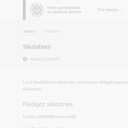
Pāriet uz lapas saturu
Par mums
Sākums
Sīkdatnes
Sīkdatnes
Atskaņot tekstu
Lai šī tīmekļvietne darbotos, tā izmanto obligāti nepiec
sīkdatnes.
Pielāgot sīkdatnes
Lūdzu, atzīmējiet savu izvēli: