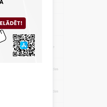
Sesija
isko datu iegūšanai
2 gadi
rasījuma līmeni.
1 minūte
isko datu iegūšanai
24 stundas
as, kas tiek
ā apmeklētājs
24 stundas