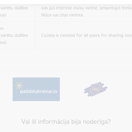
es
Šīs sīkdatnes ir paredzētas tādu vietņu un sat
varētu dalīties
kas jūs interesē mūsu vietnē, izmantojot treš
los)
tīklus vai citas vietnes.
es
varētu dalīties
Cookie is needed for all users for sharing con
los)
Vai šī informācija bija noderīga?