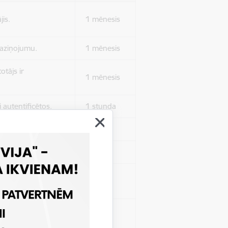
jis.
1 mēnesis
 paziņojumu.
1 mēnesis
otājs ir
1 mēnesis
 autentificētos.
1 stunda
kļa.
Sesija
Sesija
 nerādītu
Sesija
ēruši tos.
 nerādītu
Sesija
ēruši tos.