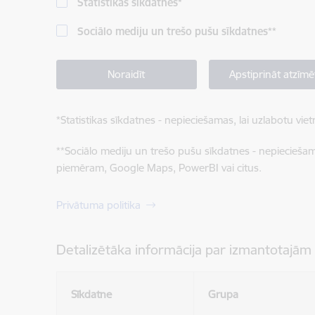
Statistikas sīkdatnes
*
Sociālo mediju un trešo pušu sīkdatnes
**
Noraidīt
Apstiprināt atzīmē
*
Statistikas sīkdatnes - nepieciešamas, lai uzlabotu v
**
Sociālo mediju un trešo pušu sīkdatnes - nepieciešamas
piemēram, Google Maps, PowerBI vai citus.
Privātuma politika
Detalizētāka informācija par izmantotajām
Sīkdatne
Grupa