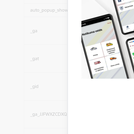
auto_popup_showed
Nepieciešams
Statistikas sīkdatnes (
_ga
lai uzlabotu vietnes d
pakalpojumus)
Statistikas sīkdatnes (
_gat
lai uzlabotu vietnes d
pakalpojumus)
Statistikas sīkdatnes (
_gid
lai uzlabotu vietnes d
pakalpojumus)
Statistikas sīkdatnes (
_ga_JJFWXZCDXQ
lai uzlabotu vietnes d
pakalpojumus)