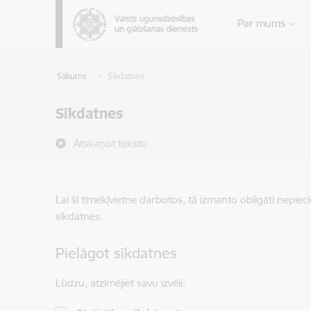
Pāriet uz lapas saturu
Par mums
Sākums
Sīkdatnes
Sīkdatnes
Atskaņot tekstu
Lai šī tīmekļvietne darbotos, tā izmanto obligāti nepiec
sīkdatnes.
Pielāgot sīkdatnes
Lūdzu, atzīmējiet savu izvēli: