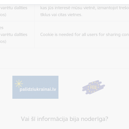
es
Šīs sīkdatnes ir paredzētas tādu vietņu un sat
varētu dalīties
kas jūs interesē mūsu vietnē, izmantojot treš
los)
tīklus vai citas vietnes.
es
varētu dalīties
Cookie is needed for all users for sharing con
los)
Vai šī informācija bija noderīga?