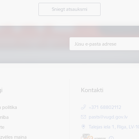
Sniegt atsauksmi
i
Kontakti
 politika
+371 68802112
E-pasts:
pasts@vugd.gov.lv
mība
Talejas iela 1, Rīga, LV-
te
izvēles maiņa