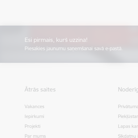
Esi pirmais, kurš uzzina!
Piesakies jaunumu saņemšanai savā e-pastā.
Kājene
Ātrās saites
Noderīg
Vakances
Privātuma
Iepirkumi
Piekļūsta
Projekti
Lapas kar
Par mums
Sīkdatņu 