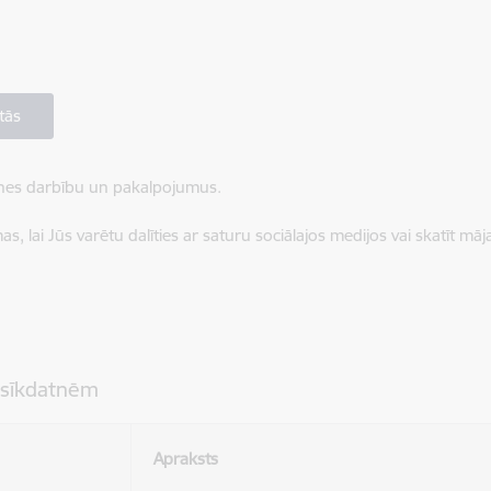
tās
ietnes darbību un pakalpojumus.
, lai Jūs varētu dalīties ar saturu sociālajos medijos vai skatīt mā
 sīkdatnēm
Apraksts