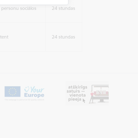
ura koplietošanai,
o personu sociālos
24 stundas
tent
24 stundas