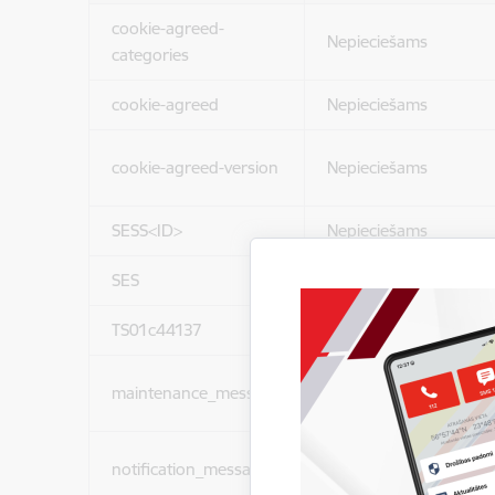
cookie-agreed-
Nepieciešams
categories
cookie-agreed
Nepieciešams
cookie-agreed-version
Nepieciešams
SESS<ID>
Nepieciešams
SES
Nepieciešams
TS01c44137
Nepieciešams
maintenance_message
Nepieciešams
notification_messages
Nepieciešams