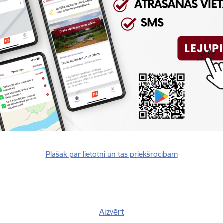
Reģistrē, ka tiek parādīts modālais logs.
nepieciešamas,
Reģistrē unikālu ID, kas tiek izmantots statist
arbību un
par to, kā apmeklētājs izmanto vietni.
nepieciešamas,
arbību un
Izmanto Google Analytics, lai samazinātu piep
nepieciešamas,
Reģistrē unikālu ID, kas tiek izmantots statist
arbību un
par to, kā apmeklētājs izmanto vietni.
Plašāk par lietotni un tās priekšrocībām
nepieciešamas,
Reģistrē unikālu ID priekš jaunākās GA 4 versij
arbību un
izmantots statistisko datu iegūšanai par to, k
izmanto vietni.
Aizvērt