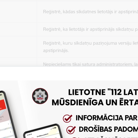
Reģistrē, kādas sīkdatnes lietotājs ir apstiprinā
Reģistrē, ka lietotājs ir apstiprinājis sīkdatņu
Reģistrē, kuru sīkdatņu paziņojuma versiju liet
apstiprinājis.
Nepieciešams tikai satura administratoriem, lai
Sesijas uzturēšana no slodzes dalīšanas viedo
Drošības politikas sesija.
Sīkdatne ir nepieciešama, lai visiem lietotājiem
ziņojumus pēc tam, kad viņi ir izlasījuši un aizv
Sīkdatne ir nepieciešama, lai visiem lietotājiem
ziņojumus pēc tam, kad viņi ir izlasījuši un aizv