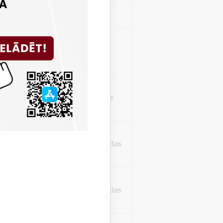
Sesija
isko datu iegūšanai
2 gadi
rasījuma līmeni.
1 minūte
isko datu iegūšanai
24 stundas
as, kas tiek
ā apmeklētājs
24 stundas