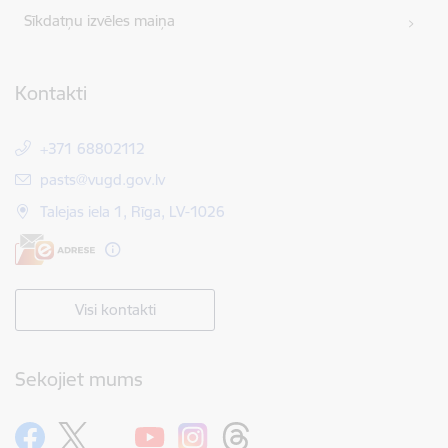
Sīkdatņu izvēles maiņa
Kontakti
+371 68802112
E-pasts:
pasts@vugd.gov.lv
Talejas iela 1, Rīga, LV-1026
Visi kontakti
Sekojiet mums