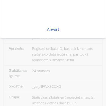
_gid
Statistikas sīkdatnes (nepieciešamas, lai
Aizvērt
uzlabotu vietnes darbību un
pakalpojumus)
Reģistrē unikālu ID, kas tiek izmantots
statistisko datu iegūšanai par to, kā
apmeklētājs izmanto vietni.
24 stundas
_ga_JJFWXZCDXQ
Statistikas sīkdatnes (nepieciešamas, lai
uzlabotu vietnes darbību un