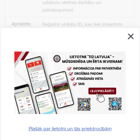
uzlabotu vietnes darbību un
pakalpojumus)
Reģistrē unikālu ID, kas tiek izmantots
statistisko datu iegūšanai par to, kā
apmeklētājs izmanto vietni.
2 gadi
_gat
Statistikas sīkdatnes (nepieciešamas, lai
uzlabotu vietnes darbību un
pakalpojumus)
Izmanto Google Analytics, lai samazinātu
pieprasījuma līmeni.
Plašāk par lietotni un tās priekšrocībām
1 minūte