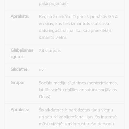
pakalpojumus)
Reģistrē unikālu ID priekš jaunākās GA 4
versijas, kas tiek izmantots statistisko
datu iegūšanai par to, kā apmeklētājs
izmanto vietni.
24 stundas
uvc
Sociālo mediju sīkdatnes (nepieciešamas,
lai Jūs varētu dalīties ar saturu sociālajos
tīklos)
Šīs sīkdatnes ir paredzētas tādu vietņu
un satura koplietošanai, kas jūs interesē
mūsu vietnē, izmantojot trešo personu