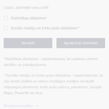
Lūdzu, atzīmējiet savu izvēli:
Statistikas sīkdatnes
*
Sociālo mediju un trešo pušu sīkdatnes
**
Noraidīt
Apstiprināt atzīmētās
*
Statistikas sīkdatnes - nepieciešamas, lai uzlabotu vietnes
darbību un pakalpojumus.
**
Sociālo mediju un trešo pušu sīkdatnes - nepieciešamas, lai
Jūs varētu dalīties ar saturu sociālajos medijos vai skatīt
mājaslapai pievienoto trešo pušu saturu, piemēram, Google
Maps, PowerBI vai citus.
Privātuma politika