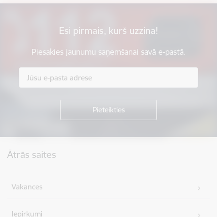
Esi pirmais, kurš uzzina!
Piesakies jaunumu saņemšanai savā e-pastā.
Kājene
Ātrās saites
Vakances
Iepirkumi