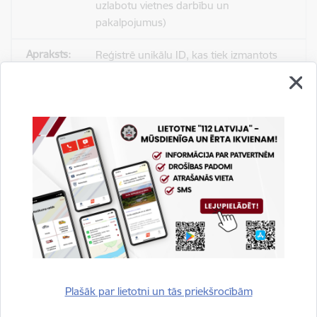
uzlabotu vietnes darbību un
pakalpojumus)
Reģistrē unikālu ID, kas tiek izmantots
statistisko datu iegūšanai par to, kā
apmeklētājs izmanto vietni.
2 gadi
_gat
Statistikas sīkdatnes (nepieciešamas, lai
uzlabotu vietnes darbību un
pakalpojumus)
Izmanto Google Analytics, lai samazinātu
pieprasījuma līmeni.
Plašāk par lietotni un tās priekšrocībām
1 minūte