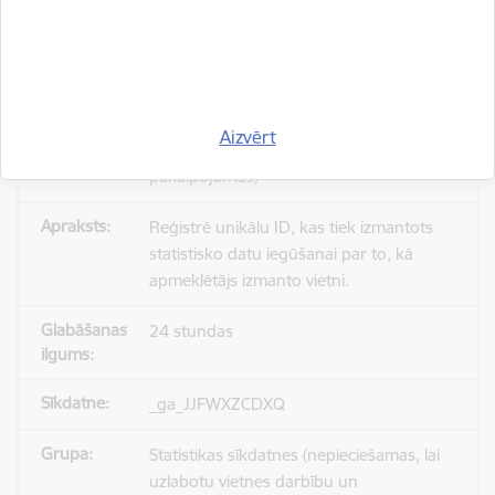
_gid
Statistikas sīkdatnes (nepieciešamas, lai
Aizvērt
uzlabotu vietnes darbību un
pakalpojumus)
Reģistrē unikālu ID, kas tiek izmantots
statistisko datu iegūšanai par to, kā
apmeklētājs izmanto vietni.
24 stundas
_ga_JJFWXZCDXQ
Statistikas sīkdatnes (nepieciešamas, lai
uzlabotu vietnes darbību un