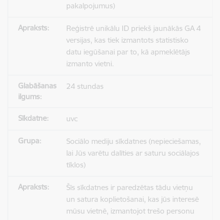
pakalpojumus)
Reģistrē unikālu ID priekš jaunākās GA 4
versijas, kas tiek izmantots statistisko
datu iegūšanai par to, kā apmeklētājs
izmanto vietni.
24 stundas
uvc
Sociālo mediju sīkdatnes (nepieciešamas,
lai Jūs varētu dalīties ar saturu sociālajos
tīklos)
Šīs sīkdatnes ir paredzētas tādu vietņu
un satura koplietošanai, kas jūs interesē
mūsu vietnē, izmantojot trešo personu