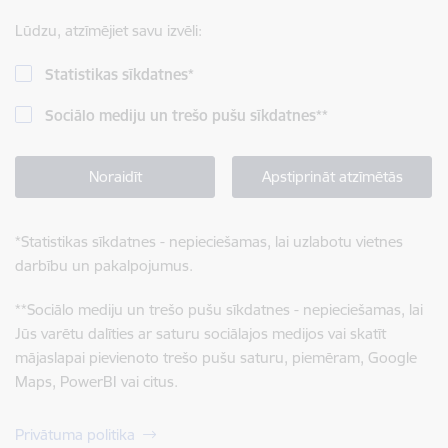
Lūdzu, atzīmējiet savu izvēli:
Statistikas sīkdatnes
*
Sociālo mediju un trešo pušu sīkdatnes
**
Noraidīt
Apstiprināt atzīmētās
*
Statistikas sīkdatnes - nepieciešamas, lai uzlabotu vietnes
darbību un pakalpojumus.
**
Sociālo mediju un trešo pušu sīkdatnes - nepieciešamas, lai
Jūs varētu dalīties ar saturu sociālajos medijos vai skatīt
mājaslapai pievienoto trešo pušu saturu, piemēram, Google
Maps, PowerBI vai citus.
Privātuma politika