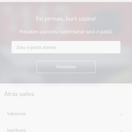
Esi pirmais, kurš uzzina!
Piesakies jaunumu saņemšanai savā e-pastā.
Kājene
Ātrās saites
Vakances
Iepirkumi