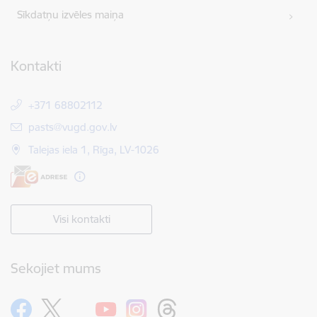
Sīkdatņu izvēles maiņa
Kontakti
+371 68802112
E-pasts:
pasts@vugd.gov.lv
Talejas iela 1, Rīga, LV-1026
Visi kontakti
Sekojiet mums