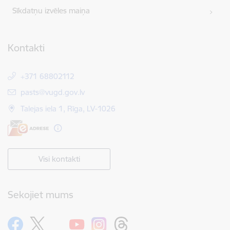
Sīkdatņu izvēles maiņa
Kontakti
+371 68802112
E-pasts:
pasts@vugd.gov.lv
Talejas iela 1, Rīga, LV-1026
Visi kontakti
Sekojiet mums