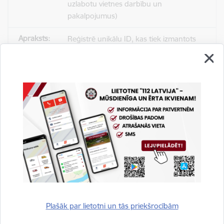
uzlabotu vietnes darbību un
pakalpojumus)
Reģistrē unikālu ID, kas tiek izmantots
statistisko datu iegūšanai par to, kā
apmeklētājs izmanto vietni.
2 gadi
_gat
Statistikas sīkdatnes (nepieciešamas, lai
uzlabotu vietnes darbību un
pakalpojumus)
Izmanto Google Analytics, lai samazinātu
pieprasījuma līmeni.
Plašāk par lietotni un tās priekšrocībām
1 minūte