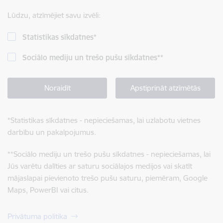
Lūdzu, atzīmējiet savu izvēli:
Statistikas sīkdatnes
*
Sociālo mediju un trešo pušu sīkdatnes
**
Noraidīt
Apstiprināt atzīmētās
*
Statistikas sīkdatnes - nepieciešamas, lai uzlabotu vietnes
darbību un pakalpojumus.
**
Sociālo mediju un trešo pušu sīkdatnes - nepieciešamas, lai
Jūs varētu dalīties ar saturu sociālajos medijos vai skatīt
mājaslapai pievienoto trešo pušu saturu, piemēram, Google
Maps, PowerBI vai citus.
Privātuma politika