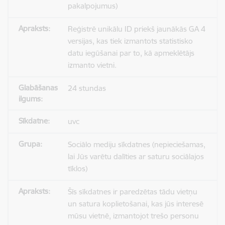
pakalpojumus)
Reģistrē unikālu ID priekš jaunākās GA 4
versijas, kas tiek izmantots statistisko
datu iegūšanai par to, kā apmeklētājs
izmanto vietni.
24 stundas
uvc
Sociālo mediju sīkdatnes (nepieciešamas,
lai Jūs varētu dalīties ar saturu sociālajos
tīklos)
Šīs sīkdatnes ir paredzētas tādu vietņu
un satura koplietošanai, kas jūs interesē
mūsu vietnē, izmantojot trešo personu