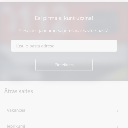
Esi pirmais, kurš uzzina!
Piesakies jaunumu saņemšanai savā e-pastā.
Kājene
Ātrās saites
Vakances
Iepirkumi