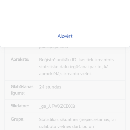
_gid
Statistikas sīkdatnes (nepieciešamas, lai
Aizvērt
uzlabotu vietnes darbību un
pakalpojumus)
Reģistrē unikālu ID, kas tiek izmantots
statistisko datu iegūšanai par to, kā
apmeklētājs izmanto vietni.
24 stundas
_ga_JJFWXZCDXQ
Statistikas sīkdatnes (nepieciešamas, lai
uzlabotu vietnes darbību un