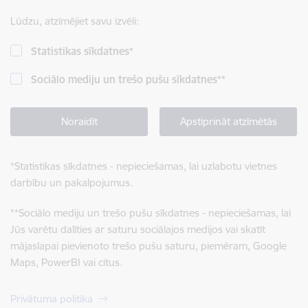
Lūdzu, atzīmējiet savu izvēli:
Statistikas sīkdatnes
*
Sociālo mediju un trešo pušu sīkdatnes
**
Noraidīt
Apstiprināt atzīmētās
*
Statistikas sīkdatnes - nepieciešamas, lai uzlabotu vietnes
darbību un pakalpojumus.
**
Sociālo mediju un trešo pušu sīkdatnes - nepieciešamas, lai
Jūs varētu dalīties ar saturu sociālajos medijos vai skatīt
mājaslapai pievienoto trešo pušu saturu, piemēram, Google
Maps, PowerBI vai citus.
Privātuma politika