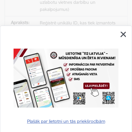
uzlabotu vietnes darbību un
pakalpojumus)
Reģistrē unikālu ID, kas tiek izmantots
statistisko datu iegūšanai par to, kā
apmeklētājs izmanto vietni.
2 gadi
_gat
Statistikas sīkdatnes (nepieciešamas, lai
uzlabotu vietnes darbību un
pakalpojumus)
Izmanto Google Analytics, lai samazinātu
pieprasījuma līmeni.
Plašāk par lietotni un tās priekšrocībām
1 minūte