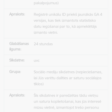
pakalpojumus)
Reģistrē unikālu ID priekš jaunākās GA 4
versijas, kas tiek izmantots statistisko
datu iegūšanai par to, kā apmeklētājs
izmanto vietni.
24 stundas
uvc
Sociālo mediju sīkdatnes (nepieciešamas,
lai Jūs varētu dalīties ar saturu sociālajos
tīklos)
Šīs sīkdatnes ir paredzētas tādu vietņu
un satura koplietošanai, kas jūs interesē
mūsu vietnē, izmantojot trešo personu