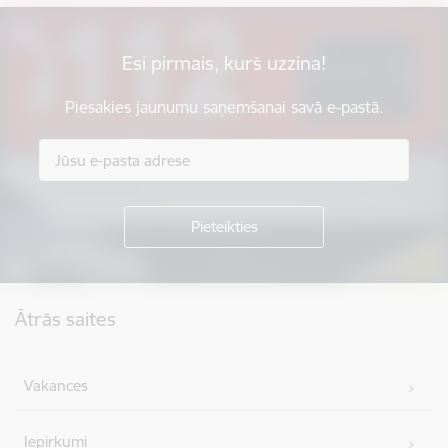
Esi pirmais, kurš uzzina!
Piesakies jaunumu saņemšanai savā e-pastā.
Kājene
Ātrās saites
Vakances
Iepirkumi