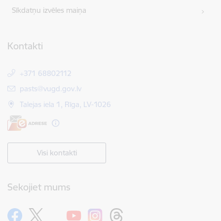
Sīkdatņu izvēles maiņa
Kontakti
+371 68802112
E-pasts:
pasts@vugd.gov.lv
Talejas iela 1, Rīga, LV-1026
Visi kontakti
Sekojiet mums