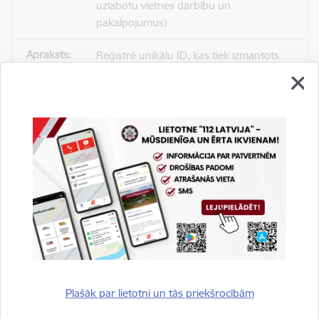
uzlabotu vietnes darbību un
pakalpojumus)
Reģistrē unikālu ID, kas tiek izmantots
statistisko datu iegūšanai par to, kā
apmeklētājs izmanto vietni.
2 gadi
_gat
Statistikas sīkdatnes (nepieciešamas, lai
uzlabotu vietnes darbību un
pakalpojumus)
Izmanto Google Analytics, lai samazinātu
pieprasījuma līmeni.
Plašāk par lietotni un tās priekšrocībām
1 minūte