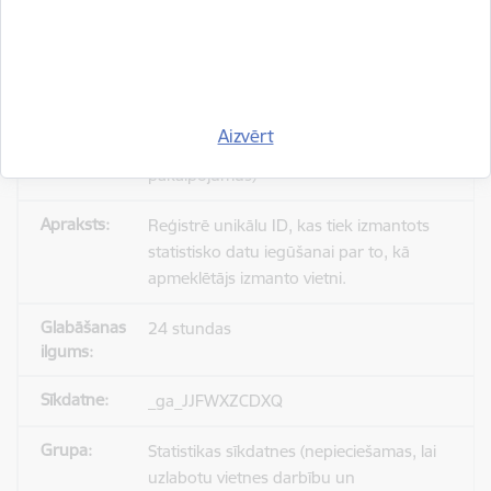
_gid
Statistikas sīkdatnes (nepieciešamas, lai
Aizvērt
uzlabotu vietnes darbību un
pakalpojumus)
Reģistrē unikālu ID, kas tiek izmantots
statistisko datu iegūšanai par to, kā
apmeklētājs izmanto vietni.
24 stundas
_ga_JJFWXZCDXQ
Statistikas sīkdatnes (nepieciešamas, lai
uzlabotu vietnes darbību un