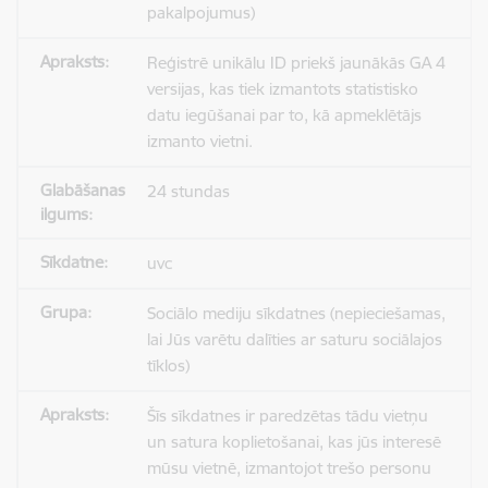
pakalpojumus)
Reģistrē unikālu ID priekš jaunākās GA 4
versijas, kas tiek izmantots statistisko
datu iegūšanai par to, kā apmeklētājs
izmanto vietni.
24 stundas
uvc
Sociālo mediju sīkdatnes (nepieciešamas,
lai Jūs varētu dalīties ar saturu sociālajos
tīklos)
Šīs sīkdatnes ir paredzētas tādu vietņu
un satura koplietošanai, kas jūs interesē
mūsu vietnē, izmantojot trešo personu