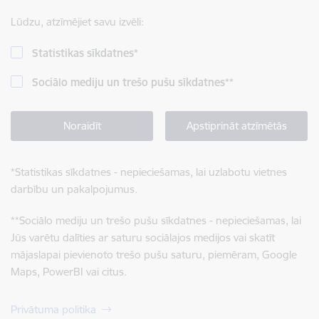
Lūdzu, atzīmējiet savu izvēli:
Statistikas sīkdatnes
*
Sociālo mediju un trešo pušu sīkdatnes
**
Noraidīt
Apstiprināt atzīmētās
*
Statistikas sīkdatnes - nepieciešamas, lai uzlabotu vietnes
darbību un pakalpojumus.
**
Sociālo mediju un trešo pušu sīkdatnes - nepieciešamas, lai
Jūs varētu dalīties ar saturu sociālajos medijos vai skatīt
mājaslapai pievienoto trešo pušu saturu, piemēram, Google
Maps, PowerBI vai citus.
Privātuma politika