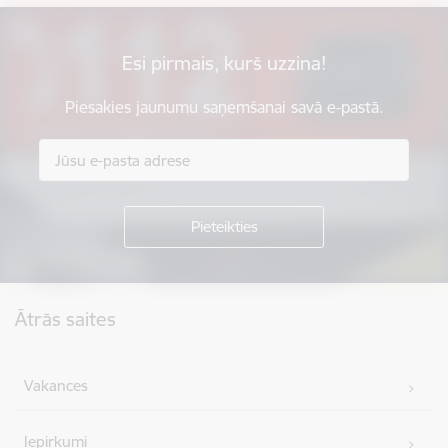
Esi pirmais, kurš uzzina!
Piesakies jaunumu saņemšanai savā e-pastā.
Kājene
Ātrās saites
Vakances
Iepirkumi