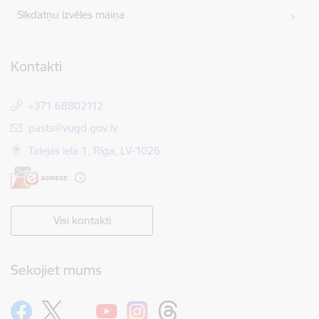
Sīkdatņu izvēles maiņa
Kontakti
+371 68802112
E-pasts:
pasts@vugd.gov.lv
Talejas iela 1, Rīga, LV-1026
Visi kontakti
Sekojiet mums