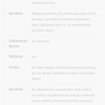
pakalpojumus)
Reģistrē unikālu ID priekš jaunākās GA 4
versijas, kas tiek izmantots statistisko
datu iegūšanai par to, kā apmeklētājs
izmanto vietni.
24 stundas
uvc
Sociālo mediju sīkdatnes (nepieciešamas,
lai Jūs varētu dalīties ar saturu sociālajos
tīklos)
Šīs sīkdatnes ir paredzētas tādu vietņu
un satura koplietošanai, kas jūs interesē
mūsu vietnē, izmantojot trešo personu