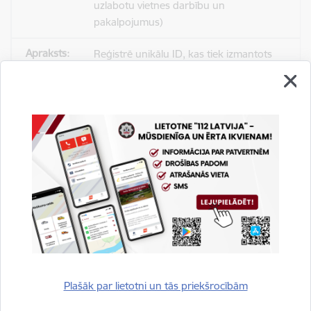
uzlabotu vietnes darbību un
pakalpojumus)
Reģistrē unikālu ID, kas tiek izmantots
statistisko datu iegūšanai par to, kā
apmeklētājs izmanto vietni.
2 gadi
_gat
Statistikas sīkdatnes (nepieciešamas, lai
uzlabotu vietnes darbību un
pakalpojumus)
Izmanto Google Analytics, lai samazinātu
pieprasījuma līmeni.
Plašāk par lietotni un tās priekšrocībām
1 minūte