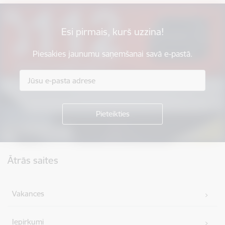
Esi pirmais, kurš uzzina!
Piesakies jaunumu saņemšanai savā e-pastā.
Kājene
Ātrās saites
Vakances
Iepirkumi