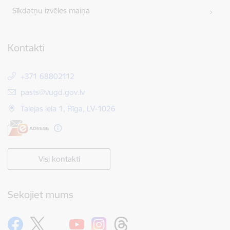
Sīkdatņu izvēles maiņa
Kontakti
+371 68802112
E-pasts:
pasts@vugd.gov.lv
Talejas iela 1, Rīga, LV-1026
Visi kontakti
Sekojiet mums