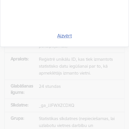
_gid
Statistikas sīkdatnes (nepieciešamas, lai
Aizvērt
uzlabotu vietnes darbību un
pakalpojumus)
Reģistrē unikālu ID, kas tiek izmantots
statistisko datu iegūšanai par to, kā
apmeklētājs izmanto vietni.
24 stundas
_ga_JJFWXZCDXQ
Statistikas sīkdatnes (nepieciešamas, lai
uzlabotu vietnes darbību un