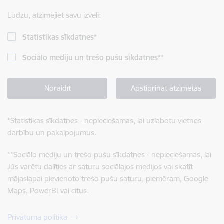
Lūdzu, atzīmējiet savu izvēli:
Statistikas sīkdatnes
*
Sociālo mediju un trešo pušu sīkdatnes
**
Noraidīt
Apstiprināt atzīmētās
*
Statistikas sīkdatnes - nepieciešamas, lai uzlabotu vietnes
darbību un pakalpojumus.
**
Sociālo mediju un trešo pušu sīkdatnes - nepieciešamas, lai
Jūs varētu dalīties ar saturu sociālajos medijos vai skatīt
mājaslapai pievienoto trešo pušu saturu, piemēram, Google
Maps, PowerBI vai citus.
Privātuma politika