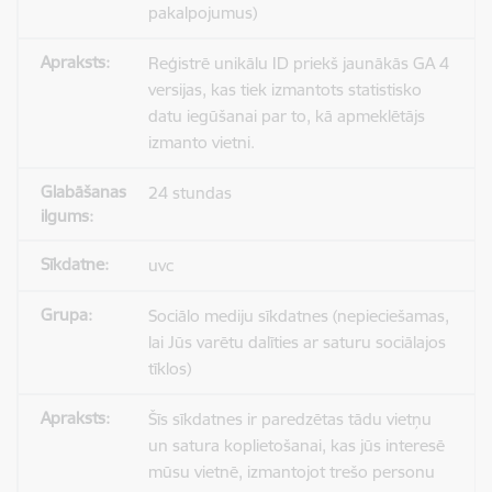
pakalpojumus)
Reģistrē unikālu ID priekš jaunākās GA 4
versijas, kas tiek izmantots statistisko
datu iegūšanai par to, kā apmeklētājs
izmanto vietni.
24 stundas
uvc
Sociālo mediju sīkdatnes (nepieciešamas,
lai Jūs varētu dalīties ar saturu sociālajos
tīklos)
Šīs sīkdatnes ir paredzētas tādu vietņu
un satura koplietošanai, kas jūs interesē
mūsu vietnē, izmantojot trešo personu