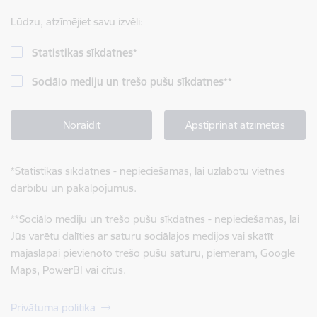
Lūdzu, atzīmējiet savu izvēli:
Statistikas sīkdatnes
*
Sociālo mediju un trešo pušu sīkdatnes
**
Noraidīt
Apstiprināt atzīmētās
*
Statistikas sīkdatnes - nepieciešamas, lai uzlabotu vietnes
darbību un pakalpojumus.
**
Sociālo mediju un trešo pušu sīkdatnes - nepieciešamas, lai
Jūs varētu dalīties ar saturu sociālajos medijos vai skatīt
mājaslapai pievienoto trešo pušu saturu, piemēram, Google
Maps, PowerBI vai citus.
Privātuma politika