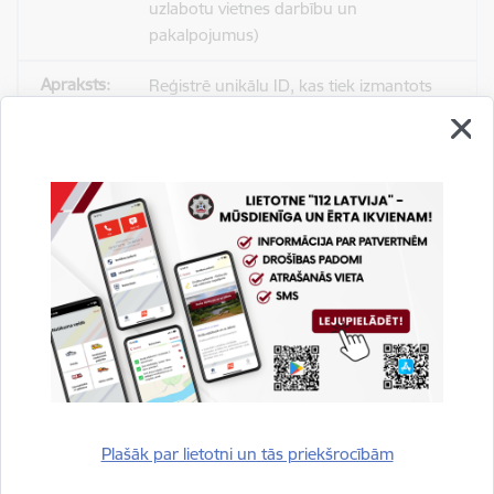
uzlabotu vietnes darbību un
pakalpojumus)
Reģistrē unikālu ID, kas tiek izmantots
statistisko datu iegūšanai par to, kā
apmeklētājs izmanto vietni.
2 gadi
_gat
Statistikas sīkdatnes (nepieciešamas, lai
uzlabotu vietnes darbību un
pakalpojumus)
Izmanto Google Analytics, lai samazinātu
pieprasījuma līmeni.
Plašāk par lietotni un tās priekšrocībām
1 minūte