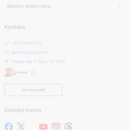
Sīkdatņu izvēles maiņa
Kontakti
+371 68802112
E-pasts:
pasts@vugd.gov.lv
Talejas iela 1, Rīga, LV-1026
Visi kontakti
Sekojiet mums