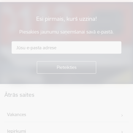
Esi pirmais, kurš uzzina!
Piesakies jaunumu saņemšanai savā e-pastā.
Kājene
Ātrās saites
Vakances
Iepirkumi