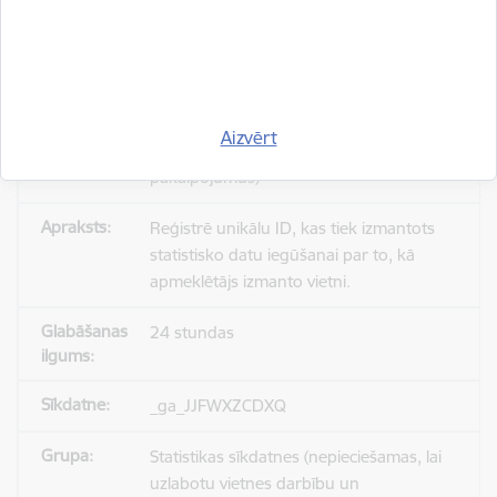
_gid
Statistikas sīkdatnes (nepieciešamas, lai
Aizvērt
uzlabotu vietnes darbību un
pakalpojumus)
Reģistrē unikālu ID, kas tiek izmantots
statistisko datu iegūšanai par to, kā
apmeklētājs izmanto vietni.
24 stundas
_ga_JJFWXZCDXQ
Statistikas sīkdatnes (nepieciešamas, lai
uzlabotu vietnes darbību un