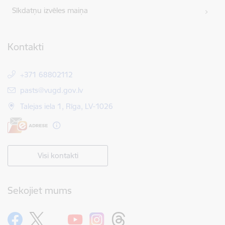
Sīkdatņu izvēles maiņa
Kontakti
+371 68802112
E-pasts:
pasts@vugd.gov.lv
Talejas iela 1, Rīga, LV-1026
Visi kontakti
Sekojiet mums