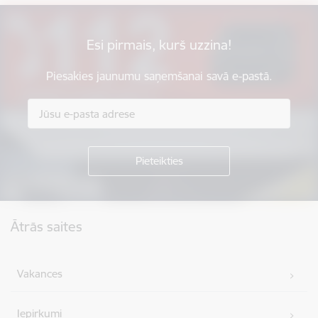
Esi pirmais, kurš uzzina!
Piesakies jaunumu saņemšanai savā e-pastā.
Kājene
Ātrās saites
Vakances
Iepirkumi