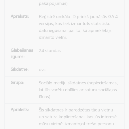
pakalpojumus)
Reģistrē unikālu ID priekš jaunākās GA 4
versijas, kas tiek izmantots statistisko
datu iegūšanai par to, kā apmeklētājs
izmanto vietni.
24 stundas
uvc
Sociālo mediju sīkdatnes (nepieciešamas,
lai Jūs varētu dalīties ar saturu sociālajos
tīklos)
Šīs sīkdatnes ir paredzētas tādu vietņu
un satura koplietošanai, kas jūs interesē
mūsu vietnē, izmantojot trešo personu