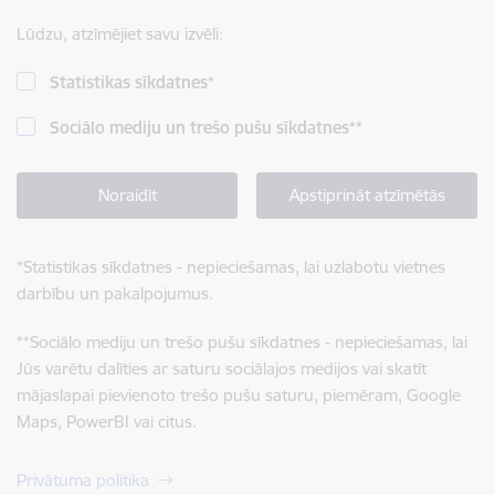
Lūdzu, atzīmējiet savu izvēli:
Statistikas sīkdatnes
*
Sociālo mediju un trešo pušu sīkdatnes
**
Noraidīt
Apstiprināt atzīmētās
*
Statistikas sīkdatnes - nepieciešamas, lai uzlabotu vietnes
darbību un pakalpojumus.
**
Sociālo mediju un trešo pušu sīkdatnes - nepieciešamas, lai
Jūs varētu dalīties ar saturu sociālajos medijos vai skatīt
mājaslapai pievienoto trešo pušu saturu, piemēram, Google
Maps, PowerBI vai citus.
Privātuma politika