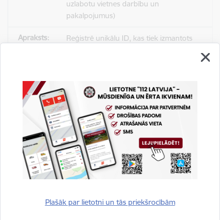
uzlabotu vietnes darbību un
pakalpojumus)
Reģistrē unikālu ID, kas tiek izmantots
statistisko datu iegūšanai par to, kā
apmeklētājs izmanto vietni.
2 gadi
_gat
Statistikas sīkdatnes (nepieciešamas, lai
uzlabotu vietnes darbību un
pakalpojumus)
Izmanto Google Analytics, lai samazinātu
pieprasījuma līmeni.
Plašāk par lietotni un tās priekšrocībām
1 minūte