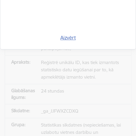
_gid
Statistikas sīkdatnes (nepieciešamas, lai
Aizvērt
uzlabotu vietnes darbību un
pakalpojumus)
Reģistrē unikālu ID, kas tiek izmantots
statistisko datu iegūšanai par to, kā
apmeklētājs izmanto vietni.
24 stundas
_ga_JJFWXZCDXQ
Statistikas sīkdatnes (nepieciešamas, lai
uzlabotu vietnes darbību un