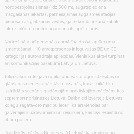
norobežojošās sienas (līdz 500 m), augstspiediena
mazgāšanas iekārtas, pārnēsājamās apgaismes stacijas,
piepūšamās glābšanas vestes, garie kombinezona zābaki,
lukturi plūdu monitoringam un cits aprīkojums.
Nodrošināta arī personāla apmācība drošai aprīkojuma
izmantošanai – 10 amatpersonas ir ieguvušas BE un CE
kategorijas autovadītāja apliecības. Vienlaikus aktīvi turpinās
arī komunikācijas pasākumi Latvijā un Lietuvā.
Jūlija sākumā Jelgavā notika abu valstu ugunsdzēsības un
glābšanas dienestu pārstāvju tikšanās, kuras laikā tika
izstrādāts scenārijs gaidāmajām praktiskajām mācībām, kas
septembrī norisināsies Lietuvā. Dalībnieki izvērtēja Lietuvas
kolēģu sagatavoto mācību ieceri, kā arī vienojās par
galvenajiem uzdevumiem un resursiem, kas tiks iesaistīti no
abām pusēm.
Praktiskās mācības Rusnes salā Lietuvā, kas ir viena no