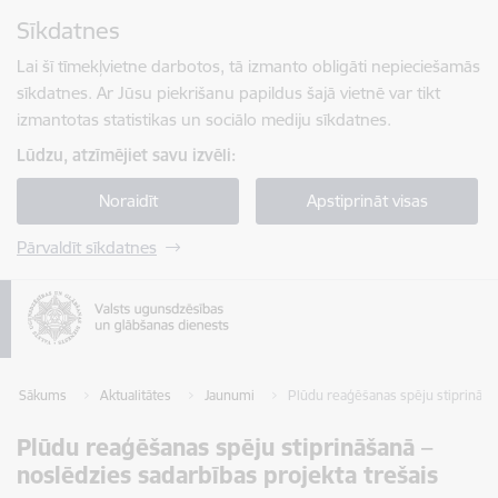
Pāriet uz lapas saturu
Sīkdatnes
Spied
lai meklētu
Enter
Lai šī tīmekļvietne darbotos, tā izmanto obligāti nepieciešamās
sīkdatnes. Ar Jūsu piekrišanu papildus šajā vietnē var tikt
izmantotas statistikas un sociālo mediju sīkdatnes.
Lūdzu, atzīmējiet savu izvēli:
Noraidīt
Apstiprināt visas
Pārvaldīt sīkdatnes
Sākums
Aktualitātes
Jaunumi
Plūdu reaģēšanas spēju stiprināša
Plūdu reaģēšanas spēju stiprināšanā –
noslēdzies sadarbības projekta trešais