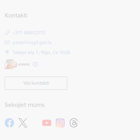
Kontakti
+371 68802112
E-pasts:
pasts@vugd.gov.lv
Talejas iela 1, Rīga, LV-1026
Visi kontakti
Sekojiet mums