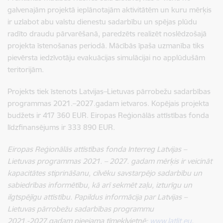
galvenajām projektā ieplānotajām aktivitātēm un kuru mērķis
ir uzlabot abu valstu dienestu sadarbību un spējas plūdu
radīto draudu pārvarēšanā, paredzēts realizēt noslēdzošajā
projekta īstenošanas periodā. Mācībās īpaša uzmanība tiks
pievērsta iedzīvotāju evakuācijas simulācijai no applūdušām
teritorijām.
Projekts tiek īstenots Latvijas–Lietuvas pārrobežu sadarbības
programmas 2021.–2027.gadam ietvaros. Kopējais projekta
budžets ir 417 360 EUR. Eiropas Reģionālās attīstības fonda
līdzfinansējums ir 333 890 EUR.
Eiropas Reģionālās attīstības fonda Interreg Latvijas –
Lietuvas programmas 2021. – 2027. gadam mērķis ir veicināt
kapacitātes stiprināšanu, cilvēku savstarpējo sadarbību un
sabiedrības informētību, kā arī sekmēt zaļu, izturīgu un
ilgtspējīgu attīstību. Papildus informācija par Latvijas –
Lietuvas pārrobežu sadarbības programmu
2021.-2027.gadam pieejama tīmekļvietnē:
www.latlit.eu
.