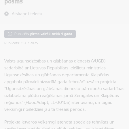
posms
Atskaņot tekstu
Publicēts
pirms vairāk nekā 1 gada
Publicēts: 15.07.2025.
Valsts ugunsdzēsības un glābšanas dienests (VUGD)
sadarbībā ar Lietuvas Republikas Iekšlietu ministrijas
Ugunsdzēsības un glābšanas departamenta Klaipēdas
apgabala pārvaldi aizvadītā gada februārī uzsāka projekta
“Ugunsdzēsības un glābšanas dienestu pārrobežu sadarbības
uzlabošana plūdu reaģēšanas jomā Zemgales un Klaipēdas
reģionos” (FloodAdapt, LL-00105) īstenošanu, un tagad
veiksmīgi noslēdzies jau tā trešais periods.
Projekta ietvaros veiksmīgi īstenota speciālās tehnikas un
aprīkojuma iegāde cīņai ar plūdu sekām. Jau ir iegādātas