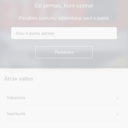
Esi pirmais, kurš uzzina!
Piesakies jaunumu saņemšanai savā e-pastā.
Kājene
Ātrās saites
Vakances
Iepirkumi