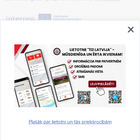
Autors:
Prevencijas un sabiedrības informēšanas nodaļa
Saistītas tēmas
Aktualitātes:
Jaunumi
Preses relīzes
Drukāt lapu
Plašāk par lietotni un tās priekšrocībām
Dalīties