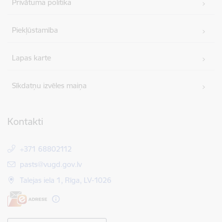
Privātuma politika
Piekļūstamība
Lapas karte
Sīkdatņu izvēles maiņa
Kontakti
+371 68802112
E-pasts:
pasts@vugd.gov.lv
Talejas iela 1, Rīga, LV-1026