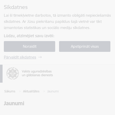
Pāriet uz lapas saturu
Sīkdatnes
Spied
lai meklētu
Enter
Lai šī tīmekļvietne darbotos, tā izmanto obligāti nepieciešamās
sīkdatnes. Ar Jūsu piekrišanu papildus šajā vietnē var tikt
izmantotas statistikas un sociālo mediju sīkdatnes.
Lūdzu, atzīmējiet savu izvēli:
Noraidīt
Apstiprināt visas
Pārvaldīt sīkdatnes
Sākums
Aktualitātes
Jaunumi
Jaunumi