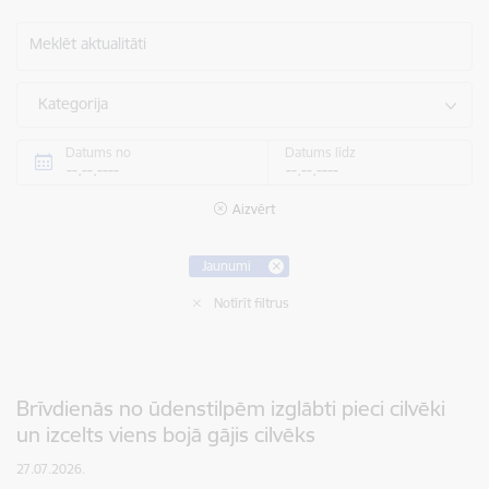
Meklēt aktualitāti
Kategorija
Datums no
Datums līdz
Aizvērt
Jaunumi
Notīrīt filtrus
Brīvdienās no ūdenstilpēm izglābti pieci cilvēki
un izcelts viens bojā gājis cilvēks
27.07.2026.