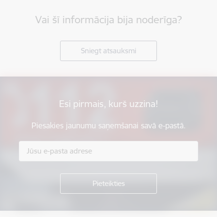
Vai šī informācija bija noderīga?
Sniegt atsauksmi
Esi pirmais, kurš uzzina!
Piesakies jaunumu saņemšanai savā e-pastā.
Kājene