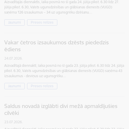
Aizvadītajās diennaktīs, laika posmā no šī gada 24. jūlija plkst. 6.30 līdz 27.
jūlija plkst. 6.30, Valsts ugunsdzēsības un glābšanas dienests (VUGD)
saņēma 126 izsaukumus – 34 uz ugunsgrēku dzēšanu…
Jaunumi
Preses relīzes
Vakar četros izsaukumos dzēsts piededzis
ēdiens
24.07.2026.
Aizvadītajā diennaktī, laika posmā no šī gada 23. jūlija plkst. 6.30 līdz 24. jūlija
plkst. 6.30, Valsts ugunsdzēsības un glābšanas dienests (VUGD) saņēma 43
izsaukumus - deviņus uz ugunsgrēku…
Jaunumi
Preses relīzes
Saldus novadā izglābti divi mežā apmaldījušies
cilvēki
23.07.2026.