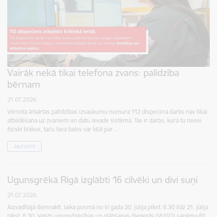
Vairāk nekā tikai telefona zvans: palīdzība
bērnam
21.07.2026.
Vienotā ārkārtas palīdzības izsaukumu numura 112 dispečera darbs nav tikai
atbildēšana uz zvaniem un datu ievade sistēmā. Tas ir darbs, kurā tu neesi
fiziski blakus, taču tava balss var kļūt par…
Jaunumi
Ugunsgrēkā Rīgā izglābti 16 cilvēki un divi suņi
21.07.2026.
Aizvadītajā diennaktī, laika posmā no šī gada 20. jūlija plkst. 6.30 līdz 21. jūlija
plkst. 6.30, Valsts ugunsdzēsības un glābšanas dienests (VUGD) saņēma 61