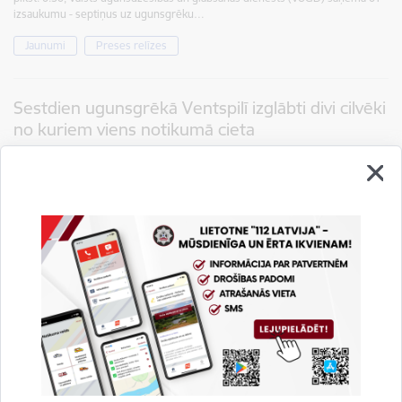
izsaukumu - septiņus uz ugunsgrēku…
Jaunumi
Preses relīzes
Sestdien ugunsgrēkā Ventspilī izglābti divi cilvēki
no kuriem viens notikumā cieta
20.07.2026.
Aizvadītajā diennaktī, laika posmā no šī gada 17. jūlija plkst. 6.30 līdz 20. jūlija
plkst. 6.30, Valsts ugunsdzēsības un glābšanas dienests (VUGD) saņēma 206
izsaukumus – 54 uz ugunsgrēku dzēšanu,…
Jaunumi
Preses relīzes
Ugunsgrēkā Krāslavas novadā šonakt gāja bojā
cilvēks
17.07.2026.
Aizvadītajā diennaktī, laika posmā no šī gada 16. jūlija plkst. 6.30 līdz 17. jūlija
plkst. 6.30, Valsts ugunsdzēsības un glābšanas dienests (VUGD) saņēma 49