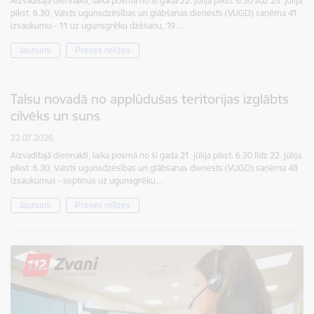
Aizvadītajā diennaktī, laika posmā no šī gada 22. jūlija plkst. 6.30 līdz 23. jūlija
plkst. 6.30, Valsts ugunsdzēsības un glābšanas dienests (VUGD) saņēma 41
izsaukumu - 11 uz ugunsgrēku dzēšanu, 19…
Jaunumi
Preses relīzes
Talsu novadā no applūdušas teritorijas izglābts
cilvēks un suns
22.07.2026.
Aizvadītajā diennaktī, laika posmā no šī gada 21. jūlija plkst. 6.30 līdz 22. jūlija
plkst. 6.30, Valsts ugunsdzēsības un glābšanas dienests (VUGD) saņēma 48
izsaukumus - septiņus uz ugunsgrēku…
Jaunumi
Preses relīzes