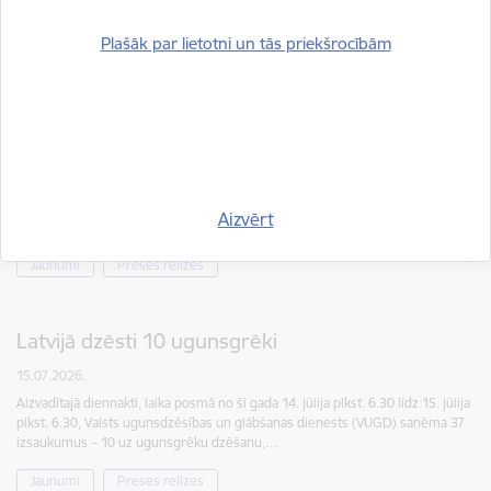
izsaukumus – 15 uz ugunsgrēku dzēšanu,…
Plašāk par lietotni un tās priekšrocībām
Jaunumi
Preses relīzes
Ugunsdzēsējiem glābējiem 68 izsaukumi
16.07.2026.
Aizvadītajā diennaktī, laika posmā no šī gada 15. jūlija plkst. 6.30 līdz 16. jūlija
plkst. 6.30, Valsts ugunsdzēsības un glābšanas dienests (VUGD) saņēma 68
Aizvērt
izsaukumus – 19 uz ugunsgrēku dzēšanu,…
Jaunumi
Preses relīzes
Latvijā dzēsti 10 ugunsgrēki
15.07.2026.
Aizvadītajā diennaktī, laika posmā no šī gada 14. jūlija plkst. 6.30 līdz 15. jūlija
plkst. 6.30, Valsts ugunsdzēsības un glābšanas dienests (VUGD) saņēma 37
izsaukumus – 10 uz ugunsgrēku dzēšanu,…
Jaunumi
Preses relīzes