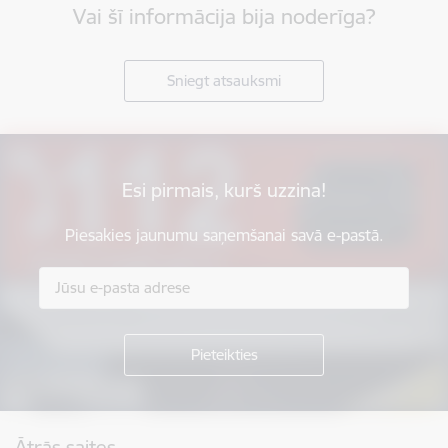
Vai šī informācija bija noderīga?
Sniegt atsauksmi
Esi pirmais, kurš uzzina!
Piesakies jaunumu saņemšanai savā e-pastā.
Kājene
Ātrās saites