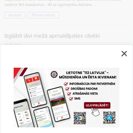
saņēma 163 izsaukumus – 40 uz ugunsgrēku dzēšanu…
Jaunumi
Preses relīzes
Izglābti divi mežā apmaldījušies cilvēki
31.07.2026.
Aizvadītajā diennaktī, laika posmā no šī gada 30. jūlija plkst. 6.30 līdz 31. jūlija
plkst. 6.30, Valsts ugunsdzēsības un glābšanas dienests (VUGD) saņēma 47
izsaukumus – 15 uz ugunsgrēku dzēšanu,…
Jaunumi
Preses relīzes
Aizvadītajā diennaktī ugunsdzēsējiem glābējiem
54 izsaukumi
30.07.2026.
Aizvadītajā diennaktī, laika posmā no šī gada 29. jūlija plkst. 6.30 līdz 30. jūlija
plkst. 6.30, Valsts ugunsdzēsības un glābšanas dienests (VUGD) saņēma 54
izsaukumus – 10 uz ugunsgrēku dzēšanu,…