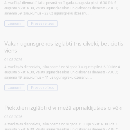
Aizvadītajā diennaktī, laika posmā no šī gada 4.augusta plkst. 6.30 līdz 5.
augusta plkst. 6.30, Valsts ugunsdzēsības un glābšanas dienests (VUGD)
saņēma 59 izsaukumus - 22 uz ugunsgrēku dzēšanu,…
Jaunumi
Preses relīzes
Vakar ugunsgrēkos izglābti trīs cilvēki, bet cietis
viens
04.08.2026.
Aizvadītajās diennaktīs, laika posmā no šī gada 3.augusta plkst. 6.30 līdz 4.
augusta plkst. 6.30, Valsts ugunsdzēsības un glābšanas dienests (VUGD)
saņēma 49 izsaukumus – 11 uz ugunsgrēku dzēšanu,…
Jaunumi
Preses relīzes
Piektdien izglābti divi mežā apmaldījušies cilvēki
03.08.2026.
Aizvadītajās diennaktīs, laika posmā no šī gada 31. jūlija plkst. 6.30 līdz 3.
augusta plkst. 6.30, Valsts ugunsdzēsības un glābšanas dienests (VUGD)