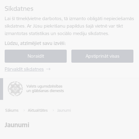
Pāriet uz lapas saturu
Sīkdatnes
Spied
lai meklētu
Enter
Lai šī tīmekļvietne darbotos, tā izmanto obligāti nepieciešamās
sīkdatnes. Ar Jūsu piekrišanu papildus šajā vietnē var tikt
izmantotas statistikas un sociālo mediju sīkdatnes.
Lūdzu, atzīmējiet savu izvēli:
Noraidīt
Apstiprināt visas
Pārvaldīt sīkdatnes
Sākums
Aktualitātes
Jaunumi
Jaunumi