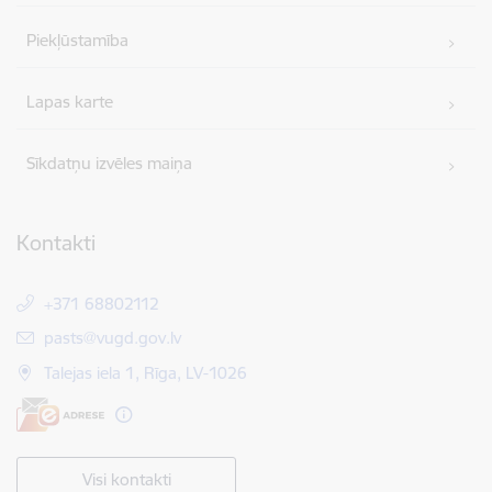
Piekļūstamība
Lapas karte
Sīkdatņu izvēles maiņa
Kontakti
+371 68802112
E-pasts:
pasts@vugd.gov.lv
Talejas iela 1, Rīga, LV-1026
Visi kontakti