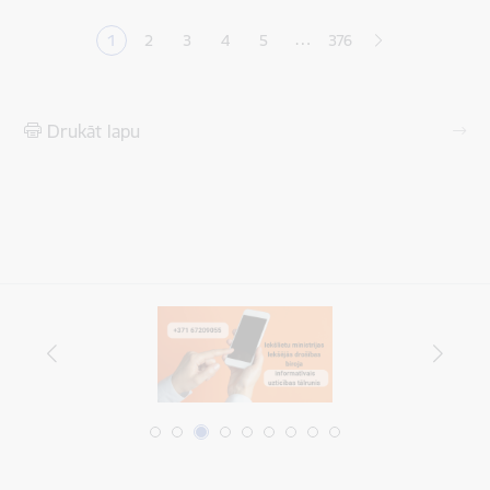
…
1
2
3
4
5
376
Pašreizējā lapa
Lapa
Lapa
Lapa
Lapa
Drukāt lapu