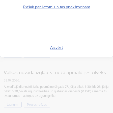
Jaunumi
Preses relīzes
Plašāk par lietotni un tās priekšrocībām
Ugunsgrēkos cieta divi cilvēki
29.07.2026.
Aizvadītajā diennaktī, laika posmā no šī gada 28. jūlija plkst. 6.30 līdz 29. jūlija
plkst. 6.30, Valsts ugunsdzēsības un glābšanas dienests (VUGD) saņēma 34
izsaukumus – septiņus uz ugunsgrēku…
Aizvērt
Jaunumi
Preses relīzes
Valkas novadā izglābts mežā apmaldījies cilvēks
28.07.2026.
Aizvadītajā diennaktī, laika posmā no šī gada 27. jūlija plkst. 6.30 līdz 28. jūlija
plkst. 6.30, Valsts ugunsdzēsības un glābšanas dienests (VUGD) saņēma 45
izsaukumus – astoņus uz ugunsgrēku…
Jaunumi
Preses relīzes
Lapošana