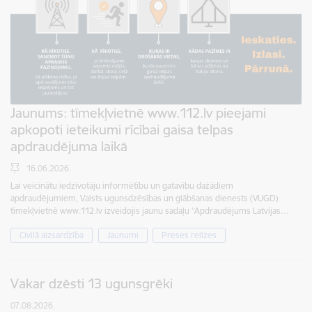
Jaunums: tīmekļvietnē www.112.lv pieejami
apkopoti ieteikumi rīcībai gaisa telpas
apdraudējuma laikā
16.06.2026.
Lai veicinātu iedzīvotāju informētību un gatavību dažādiem
apdraudējumiem, Valsts ugunsdzēsības un glābšanas dienests (VUGD)
tīmekļvietnē www.112.lv izveidojis jaunu sadaļu “Apdraudējums Latvijas…
Civilā aizsardzība
Jaunumi
Preses relīzes
Vakar dzēsti 13 ugunsgrēki
07.08.2026.