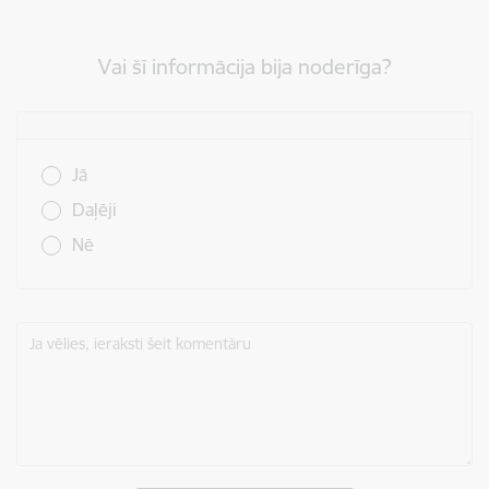
Vai šī informācija bija noderīga?
Vai šī informācija bija noderīga?
Jā
Daļēji
Nē
Ja vēlies, ieraksti šeit komentāru