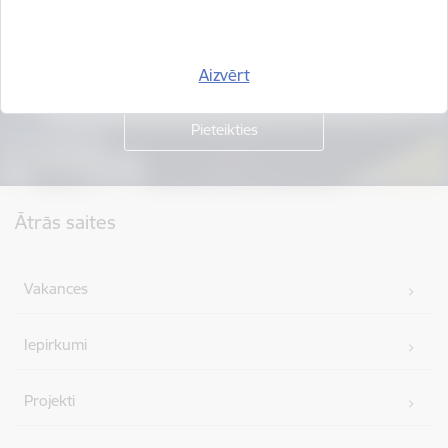
Piesakies jaunumu saņemšanai savā e-pastā.
Aizvērt
Kājene
Ātrās saites
Vakances
Iepirkumi
Projekti