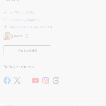
+371 68802112
E-pasts:
pasts@vugd.gov.lv
Talejas iela 1, Rīga, LV-1026
Visi kontakti
Sekojiet mums