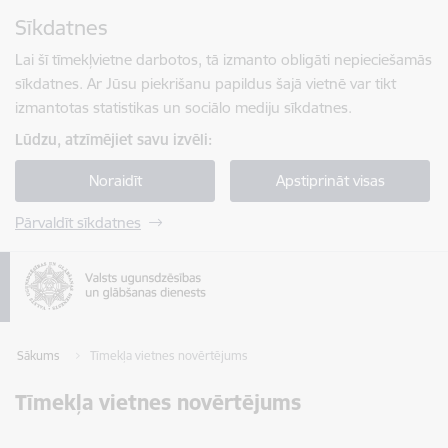
Pāriet uz lapas saturu
Sīkdatnes
Spied
lai meklētu
Enter
Lai šī tīmekļvietne darbotos, tā izmanto obligāti nepieciešamās
sīkdatnes. Ar Jūsu piekrišanu papildus šajā vietnē var tikt
izmantotas statistikas un sociālo mediju sīkdatnes.
Lūdzu, atzīmējiet savu izvēli:
Noraidīt
Apstiprināt visas
Pārvaldīt sīkdatnes
Sākums
Tīmekļa vietnes novērtējums
Tīmekļa vietnes novērtējums