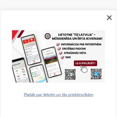
Vai šī informācija bija noderīga?
Sniegt atsauksmi
Plašāk par lietotni un tās priekšrocībām
Esi pirmais, kurš uzzina!