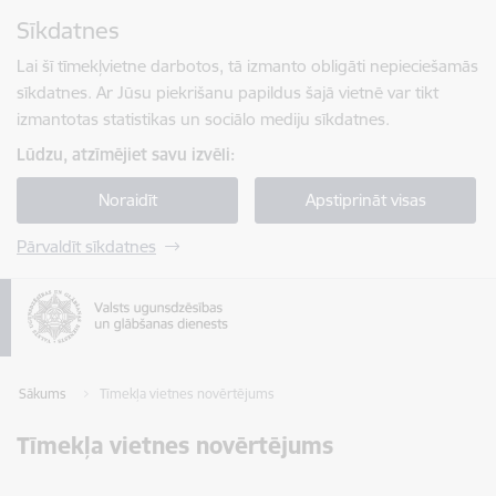
Pāriet uz lapas saturu
Sīkdatnes
Spied
lai meklētu
Enter
Lai šī tīmekļvietne darbotos, tā izmanto obligāti nepieciešamās
sīkdatnes. Ar Jūsu piekrišanu papildus šajā vietnē var tikt
izmantotas statistikas un sociālo mediju sīkdatnes.
Lūdzu, atzīmējiet savu izvēli:
Noraidīt
Apstiprināt visas
Pārvaldīt sīkdatnes
Sākums
Tīmekļa vietnes novērtējums
Tīmekļa vietnes novērtējums