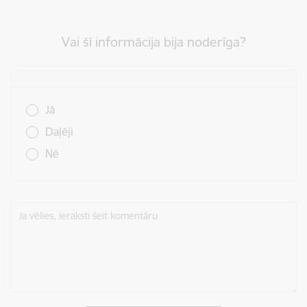
Vai šī informācija bija noderīga?
Vai šī informācija bija noderīga?
Jā
Daļēji
Nē
Ja vēlies, ieraksti šeit komentāru