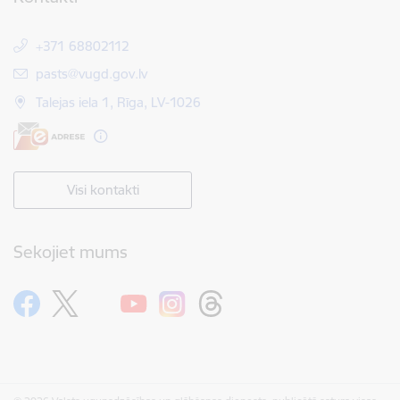
+371 68802112
E-pasts:
pasts@vugd.gov.lv
Talejas iela 1, Rīga, LV-1026
Visi kontakti
Sekojiet mums