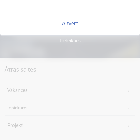
Piesakies jaunumu saņemšanai savā e-pastā.
Aizvērt
Kājene
Ātrās saites
Vakances
Iepirkumi
Projekti