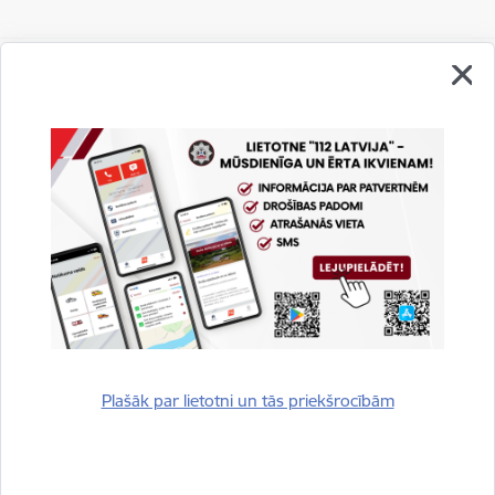
Vai šī informācija bija noderīga?
Sniegt atsauksmi
Plašāk par lietotni un tās priekšrocībām
Esi pirmais, kurš uzzina!