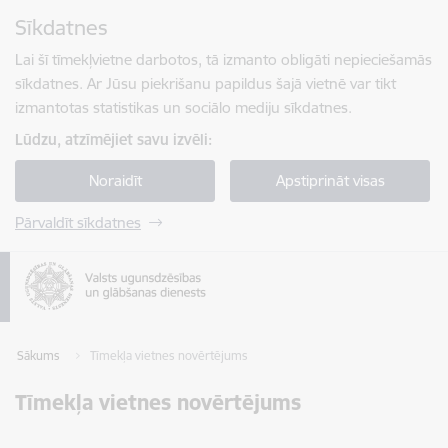
Pāriet uz lapas saturu
Sīkdatnes
Spied
lai meklētu
Enter
Lai šī tīmekļvietne darbotos, tā izmanto obligāti nepieciešamās
sīkdatnes. Ar Jūsu piekrišanu papildus šajā vietnē var tikt
izmantotas statistikas un sociālo mediju sīkdatnes.
Lūdzu, atzīmējiet savu izvēli:
Noraidīt
Apstiprināt visas
Pārvaldīt sīkdatnes
Sākums
Tīmekļa vietnes novērtējums
Tīmekļa vietnes novērtējums