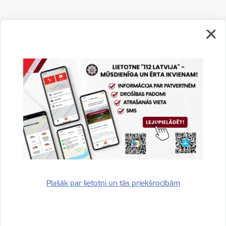
Vai šī informācija bija noderīga?
Sniegt atsauksmi
Plašāk par lietotni un tās priekšrocībām
Esi pirmais, kurš uzzina!