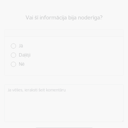
Vai šī informācija bija noderīga?
Vai šī informācija bija noderīga?
Jā
Daļēji
Nē
Ja vēlies, ieraksti šeit komentāru