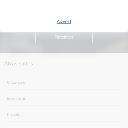
Piesakies jaunumu saņemšanai savā e-pastā.
Aizvērt
Kājene
Ātrās saites
Vakances
Iepirkumi
Projekti