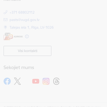
+371 68802112
E-pasts:
pasts@vugd.gov.lv
Talejas iela 1, Rīga, LV-1026
Visi kontakti
Sekojiet mums