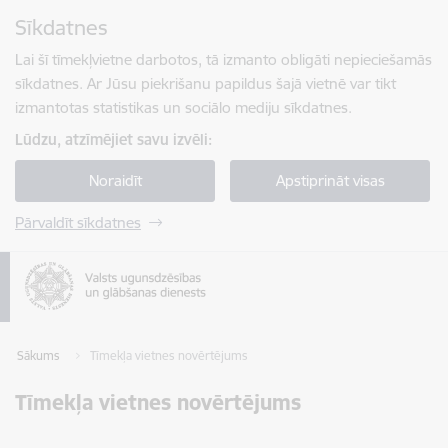
Pāriet uz lapas saturu
Sīkdatnes
Spied
lai meklētu
Enter
Lai šī tīmekļvietne darbotos, tā izmanto obligāti nepieciešamās
sīkdatnes. Ar Jūsu piekrišanu papildus šajā vietnē var tikt
izmantotas statistikas un sociālo mediju sīkdatnes.
Lūdzu, atzīmējiet savu izvēli:
Noraidīt
Apstiprināt visas
Pārvaldīt sīkdatnes
Sākums
Tīmekļa vietnes novērtējums
Tīmekļa vietnes novērtējums