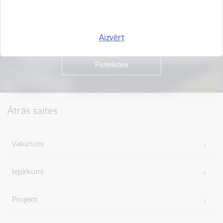
Piesakies jaunumu saņemšanai savā e-pastā.
Aizvērt
Kājene
Ātrās saites
Vakances
Iepirkumi
Projekti