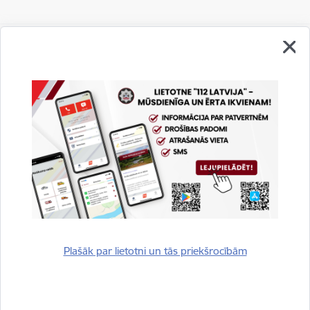
Vai šī informācija bija noderīga?
Sniegt atsauksmi
Plašāk par lietotni un tās priekšrocībām
Esi pirmais, kurš uzzina!