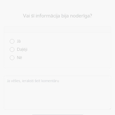
Vai šī informācija bija noderīga?
Vai šī informācija bija noderīga?
Jā
Daļēji
Nē
Ja vēlies, ieraksti šeit komentāru