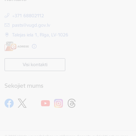
+371 68802112
E-pasts:
pasts@vugd.gov.lv
Talejas iela 1, Rīga, LV-1026
Visi kontakti
Sekojiet mums