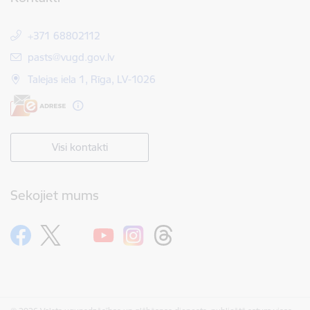
+371 68802112
E-pasts:
pasts@vugd.gov.lv
Talejas iela 1, Rīga, LV-1026
Visi kontakti
Sekojiet mums