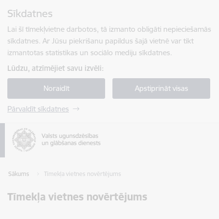
Pāriet uz lapas saturu
Sīkdatnes
Spied
lai meklētu
Enter
Lai šī tīmekļvietne darbotos, tā izmanto obligāti nepieciešamās
sīkdatnes. Ar Jūsu piekrišanu papildus šajā vietnē var tikt
izmantotas statistikas un sociālo mediju sīkdatnes.
Lūdzu, atzīmējiet savu izvēli:
Noraidīt
Apstiprināt visas
Pārvaldīt sīkdatnes
Sākums
Tīmekļa vietnes novērtējums
Tīmekļa vietnes novērtējums