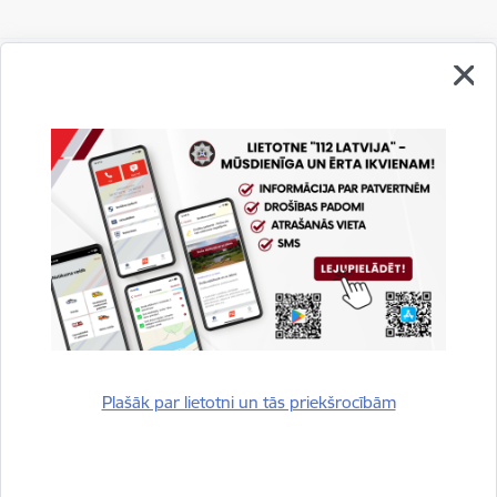
Vai šī informācija bija noderīga?
Sniegt atsauksmi
Plašāk par lietotni un tās priekšrocībām
Esi pirmais, kurš uzzina!