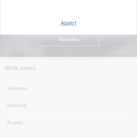
Piesakies jaunumu saņemšanai savā e-pastā.
Aizvērt
Kājene
Ātrās saites
Vakances
Iepirkumi
Projekti