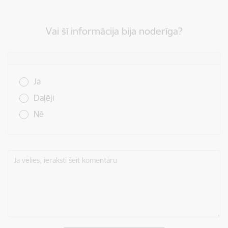
Vai šī informācija bija noderīga?
Vai šī informācija bija noderīga?
Jā
Daļēji
Nē
Ja vēlies, ieraksti šeit komentāru