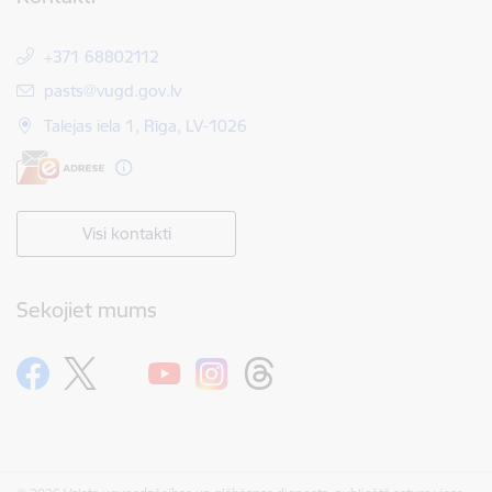
+371 68802112
E-pasts:
pasts@vugd.gov.lv
Talejas iela 1, Rīga, LV-1026
Visi kontakti
Sekojiet mums