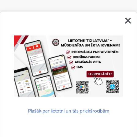
Vai šī informācija bija noderīga?
Sniegt atsauksmi
Plašāk par lietotni un tās priekšrocībām
Esi pirmais, kurš uzzina!