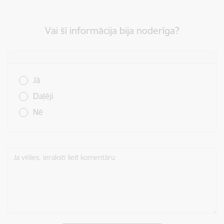
Vai šī informācija bija noderīga?
Vai šī informācija bija noderīga?
Jā
Daļēji
Nē
Ja vēlies, ieraksti šeit komentāru