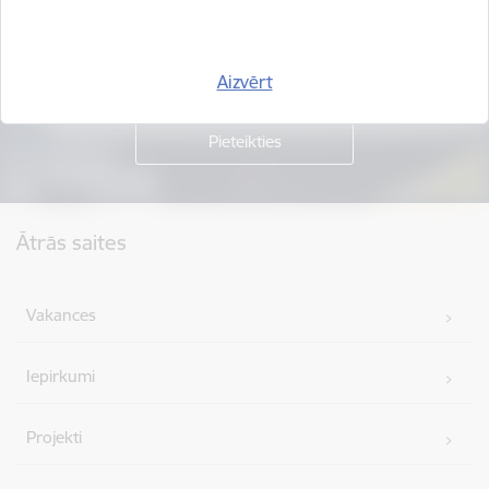
Piesakies jaunumu saņemšanai savā e-pastā.
Aizvērt
Kājene
Ātrās saites
Vakances
Iepirkumi
Projekti