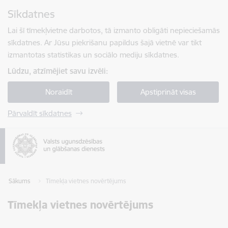
Pāriet uz lapas saturu
Sīkdatnes
Spied
lai meklētu
Enter
Lai šī tīmekļvietne darbotos, tā izmanto obligāti nepieciešamās
sīkdatnes. Ar Jūsu piekrišanu papildus šajā vietnē var tikt
izmantotas statistikas un sociālo mediju sīkdatnes.
Lūdzu, atzīmējiet savu izvēli:
Noraidīt
Apstiprināt visas
Pārvaldīt sīkdatnes
Sākums
Tīmekļa vietnes novērtējums
Tīmekļa vietnes novērtējums