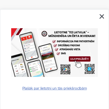
Vai šī informācija bija noderīga?
Sniegt atsauksmi
Plašāk par lietotni un tās priekšrocībām
Esi pirmais, kurš uzzina!