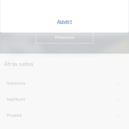
Piesakies jaunumu saņemšanai savā e-pastā.
Aizvērt
Kājene
Ātrās saites
Vakances
Iepirkumi
Projekti