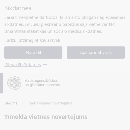
Pāriet uz lapas saturu
Sīkdatnes
Spied
lai meklētu
Enter
Lai šī tīmekļvietne darbotos, tā izmanto obligāti nepieciešamās
sīkdatnes. Ar Jūsu piekrišanu papildus šajā vietnē var tikt
izmantotas statistikas un sociālo mediju sīkdatnes.
Lūdzu, atzīmējiet savu izvēli:
Noraidīt
Apstiprināt visas
Pārvaldīt sīkdatnes
Sākums
Tīmekļa vietnes novērtējums
Tīmekļa vietnes novērtējums