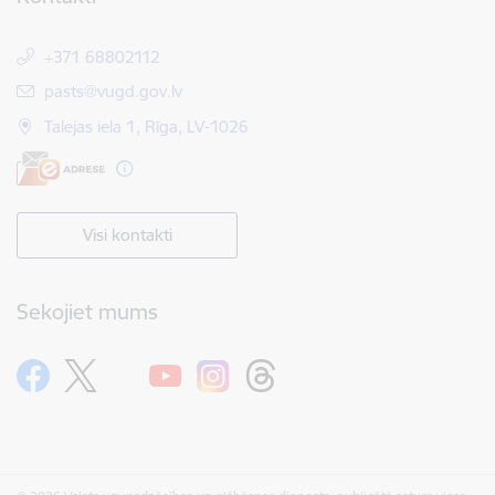
+371 68802112
E-pasts:
pasts@vugd.gov.lv
Talejas iela 1, Rīga, LV-1026
Visi kontakti
Sekojiet mums