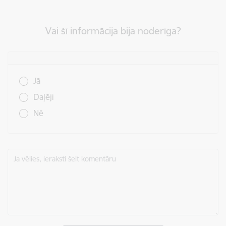
Vai šī informācija bija noderīga?
Vai šī informācija bija noderīga?
Jā
Daļēji
Nē
Ja vēlies, ieraksti šeit komentāru