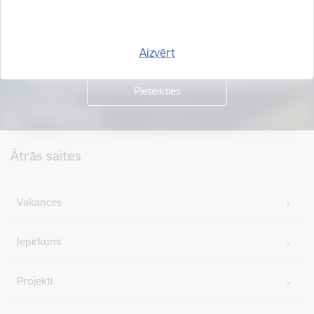
Piesakies jaunumu saņemšanai savā e-pastā.
Aizvērt
Kājene
Ātrās saites
Vakances
Iepirkumi
Projekti