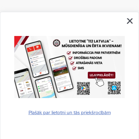
Vai šī informācija bija noderīga?
Sniegt atsauksmi
Plašāk par lietotni un tās priekšrocībām
Esi pirmais, kurš uzzina!