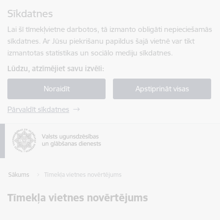
Pāriet uz lapas saturu
Sīkdatnes
Spied
lai meklētu
Enter
Lai šī tīmekļvietne darbotos, tā izmanto obligāti nepieciešamās
sīkdatnes. Ar Jūsu piekrišanu papildus šajā vietnē var tikt
izmantotas statistikas un sociālo mediju sīkdatnes.
Lūdzu, atzīmējiet savu izvēli:
Noraidīt
Apstiprināt visas
Pārvaldīt sīkdatnes
Sākums
Tīmekļa vietnes novērtējums
Tīmekļa vietnes novērtējums