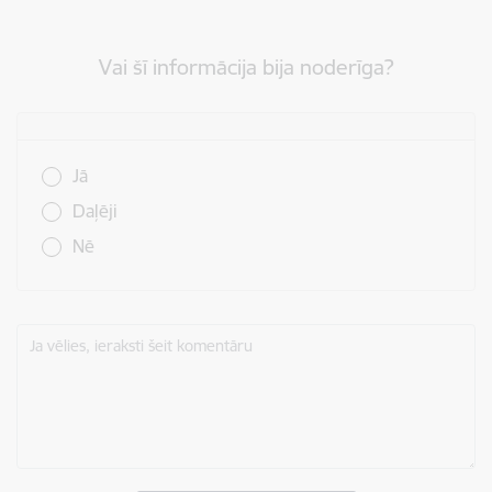
Vai šī informācija bija noderīga?
Vai šī informācija bija noderīga?
Jā
Daļēji
Nē
Ja vēlies, ieraksti šeit komentāru