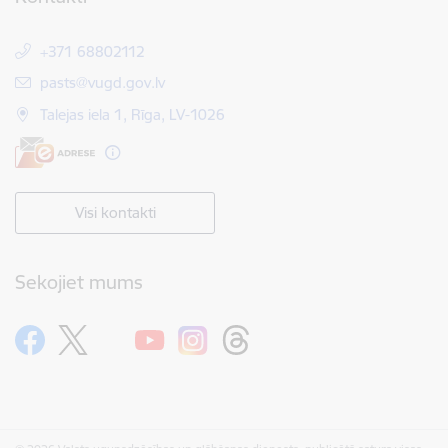
+371 68802112
E-pasts:
pasts@vugd.gov.lv
Talejas iela 1, Rīga, LV-1026
Visi kontakti
Sekojiet mums