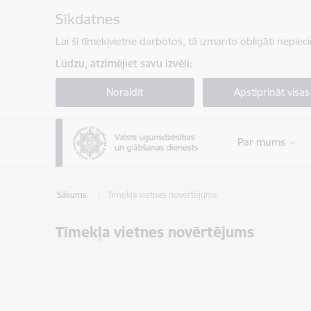
Pāriet uz lapas saturu
Sīkdatnes
Lai šī tīmekļvietne darbotos, tā izmanto obligāti nepiec
Lūdzu, atzīmējiet savu izvēli:
Noraidīt
Apstiprināt visas
Par mums
Sākums
Tīmekļa vietnes novērtējums
Tīmekļa vietnes novērtējums