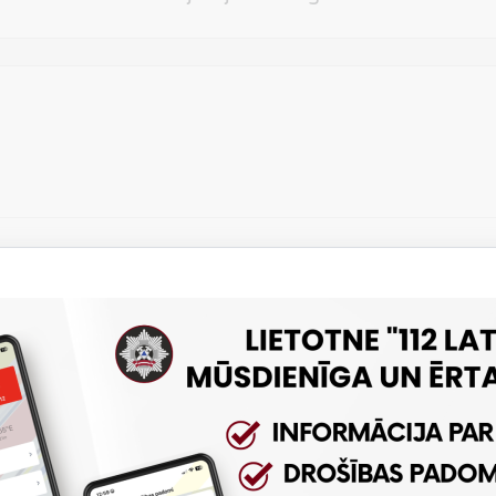
Vēlos atstāt savu e-pastu saziņai