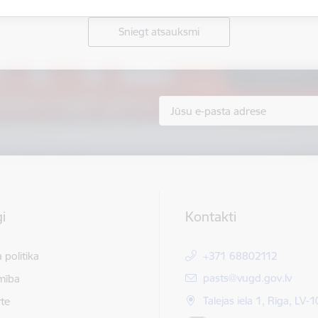
Sniegt atsauksmi
i
Kontakti
 politika
+371 68802112
E-pasts:
pasts@vugd.gov.lv
mība
Talejas iela 1, Rīga, LV-
te