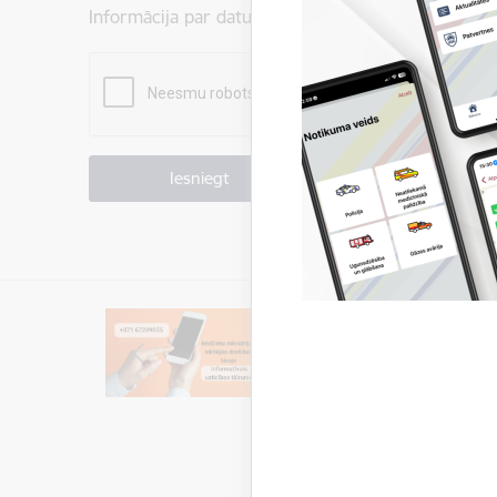
Informācija par datu apstrādi ir atrodama sadaļā:
P