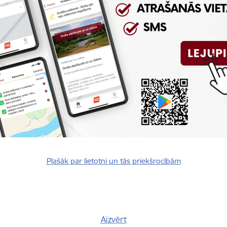
rivātuma politika
Plašāk par lietotni un tās priekšrocībām
Vai šī informācija bija noderīga?
Aizvērt