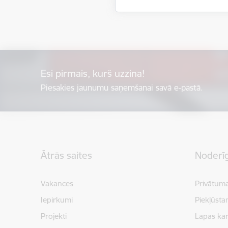
Esi pirmais, kurš uzzina!
Piesakies jaunumu saņemšanai savā e-pastā.
Kājene
Ātrās saites
Noderīg
Vakances
Privātuma
Iepirkumi
Piekļūsta
Projekti
Lapas kar