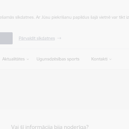
iešamās sīkdatnes. Ar Jūsu piekrišanu papildus šajā vietnē var tikt i
Pārvaldīt sīkdatnes
Aktualitātes
Ugunsdzēsības sports
Kontakti
Vai šī informācija bija noderīga?