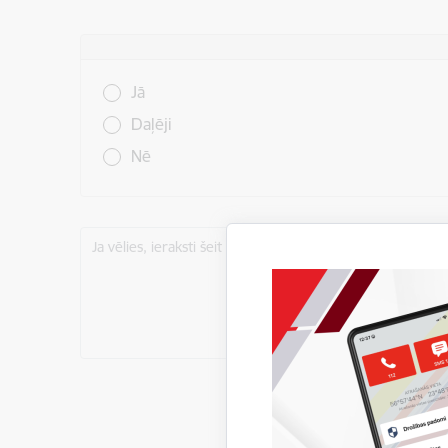
Vai šī informācija bija noderīga?
Jā
Daļēji
Nē
Ja vēlies, ieraksti šeit komentāru