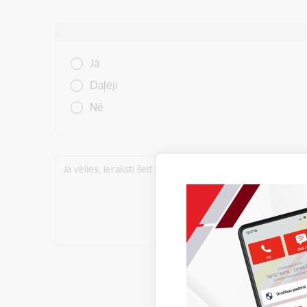
Vai šī informācija bija noderīga?
Jā
Daļēji
Nē
Ja vēlies, ieraksti šeit komentāru