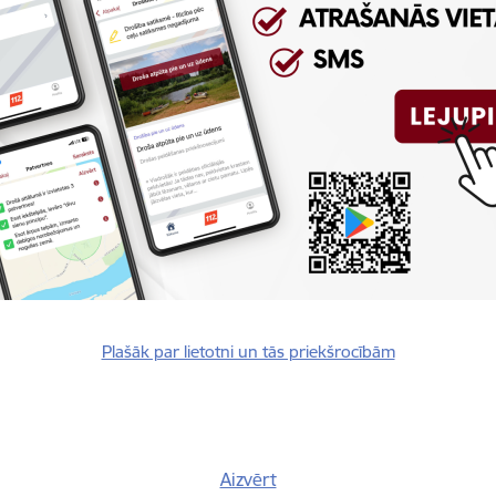
rivātuma politika
Plašāk par lietotni un tās priekšrocībām
Vai šī informācija bija noderīga?
Aizvērt