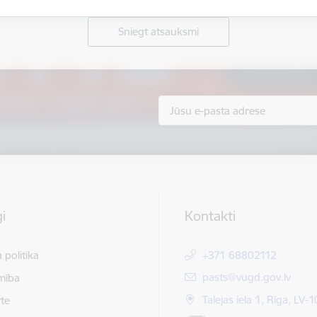
Sniegt atsauksmi
i
Kontakti
 politika
+371 68802112
E-pasts:
pasts@vugd.gov.lv
mība
Talejas iela 1, Rīga, LV-
te