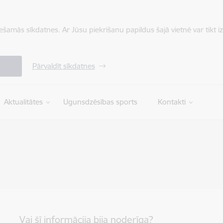
iešamās sīkdatnes. Ar Jūsu piekrišanu papildus šajā vietnē var tikt i
Pārvaldīt sīkdatnes
Aktualitātes
Ugunsdzēsības sports
Kontakti
Vai šī informācija bija noderīga?