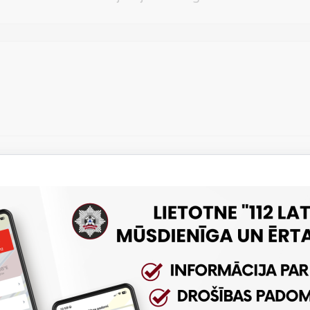
Vēlos atstāt savu e-pastu saziņai