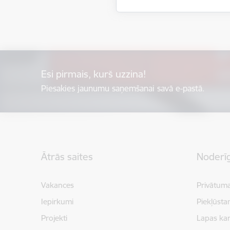
Esi pirmais, kurš uzzina!
Piesakies jaunumu saņemšanai savā e-pastā.
Kājene
Ātrās saites
Noderīg
Vakances
Privātuma
Iepirkumi
Piekļūsta
Projekti
Lapas kar