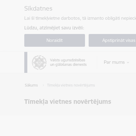
Pāriet uz lapas saturu
Sīkdatnes
Lai šī tīmekļvietne darbotos, tā izmanto obligāti nepiec
Lūdzu, atzīmējiet savu izvēli:
Noraidīt
Apstiprināt visas
Par mums
Sākums
Tīmekļa vietnes novērtējums
Tīmekļa vietnes novērtējums