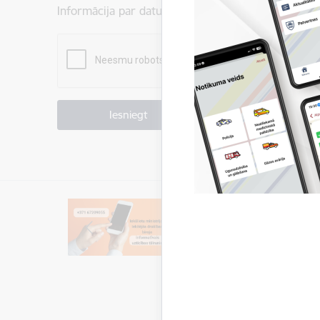
Informācija par datu apstrādi ir atrodama sadaļā:
P