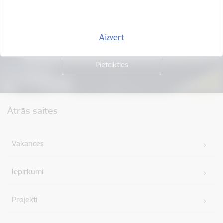
Piesakies jaunumu saņemšanai savā e-pastā.
Aizvērt
Kājene
Ātrās saites
Vakances
Iepirkumi
Projekti