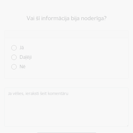
Vai šī informācija bija noderīga?
Vai šī informācija bija noderīga?
Jā
Daļēji
Nē
Ja vēlies, ieraksti šeit komentāru