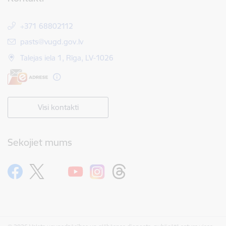
+371 68802112
E-pasts:
pasts@vugd.gov.lv
Talejas iela 1, Rīga, LV-1026
Visi kontakti
Sekojiet mums