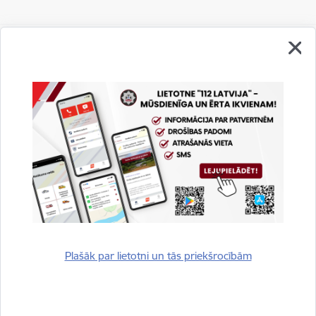
Vai šī informācija bija noderīga?
Sniegt atsauksmi
Plašāk par lietotni un tās priekšrocībām
Esi pirmais, kurš uzzina!