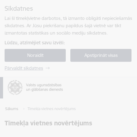
Pāriet uz lapas saturu
Sīkdatnes
Spied
lai meklētu
Enter
Lai šī tīmekļvietne darbotos, tā izmanto obligāti nepieciešamās
sīkdatnes. Ar Jūsu piekrišanu papildus šajā vietnē var tikt
izmantotas statistikas un sociālo mediju sīkdatnes.
Lūdzu, atzīmējiet savu izvēli:
Noraidīt
Apstiprināt visas
Pārvaldīt sīkdatnes
Sākums
Tīmekļa vietnes novērtējums
Tīmekļa vietnes novērtējums