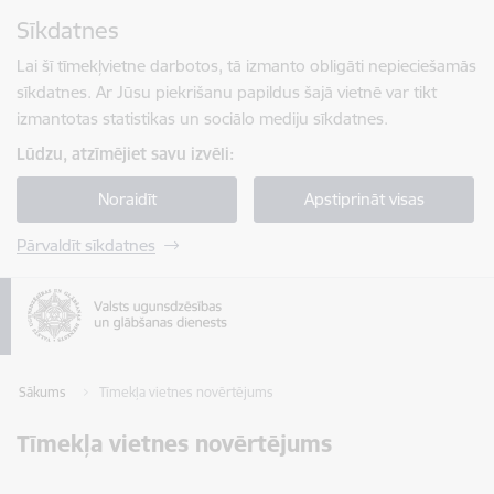
Pāriet uz lapas saturu
Sīkdatnes
Spied
lai meklētu
Enter
Lai šī tīmekļvietne darbotos, tā izmanto obligāti nepieciešamās
sīkdatnes. Ar Jūsu piekrišanu papildus šajā vietnē var tikt
izmantotas statistikas un sociālo mediju sīkdatnes.
Lūdzu, atzīmējiet savu izvēli:
Noraidīt
Apstiprināt visas
Pārvaldīt sīkdatnes
Sākums
Tīmekļa vietnes novērtējums
Tīmekļa vietnes novērtējums