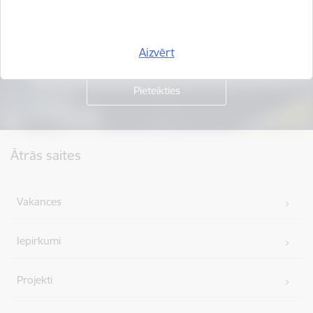
Piesakies jaunumu saņemšanai savā e-pastā.
Aizvērt
Kājene
Ātrās saites
Vakances
Iepirkumi
Projekti