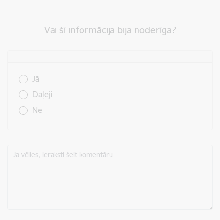
Vai šī informācija bija noderīga?
Vai šī informācija bija noderīga?
Jā
Daļēji
Nē
Ja vēlies, ieraksti šeit komentāru