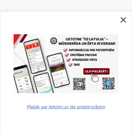
Vai šī informācija bija noderīga?
Sniegt atsauksmi
Plašāk par lietotni un tās priekšrocībām
Esi pirmais, kurš uzzina!