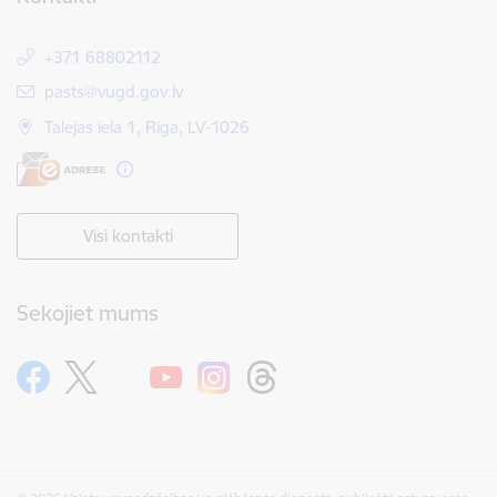
+371 68802112
E-pasts:
pasts@vugd.gov.lv
Talejas iela 1, Rīga, LV-1026
Visi kontakti
Sekojiet mums