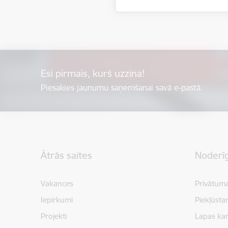
Esi pirmais, kurš uzzina!
Piesakies jaunumu saņemšanai savā e-pastā.
Kājene
Ātrās saites
Noderīg
Vakances
Privātuma
Iepirkumi
Piekļūsta
Projekti
Lapas kar