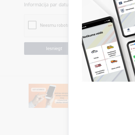
Informācija par datu apstrādi ir atrodama sadaļā:
P