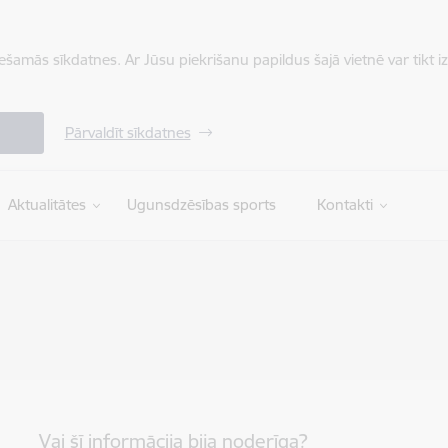
iešamās sīkdatnes. Ar Jūsu piekrišanu papildus šajā vietnē var tikt i
Pārvaldīt sīkdatnes
Aktualitātes
Ugunsdzēsības sports
Kontakti
Vai šī informācija bija noderīga?