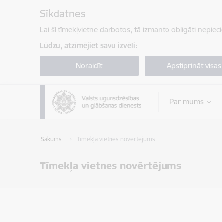
Pāriet uz lapas saturu
Sīkdatnes
Lai šī tīmekļvietne darbotos, tā izmanto obligāti nepiec
Lūdzu, atzīmējiet savu izvēli:
Noraidīt
Apstiprināt visas
Par mums
Sākums
Tīmekļa vietnes novērtējums
Tīmekļa vietnes novērtējums