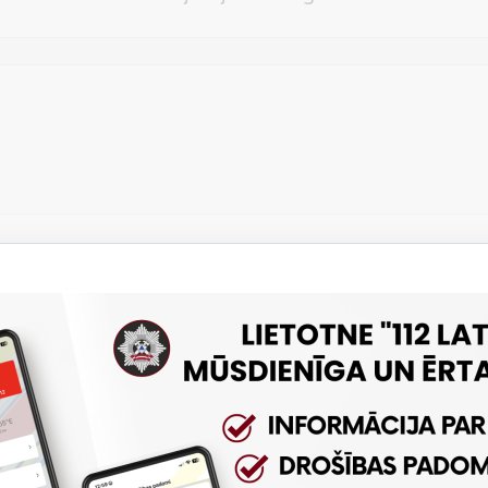
Vēlos atstāt savu e-pastu saziņai