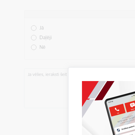
Vai šī informācija bija noderīga?
Jā
Daļēji
Nē
Ja vēlies, ieraksti šeit komentāru