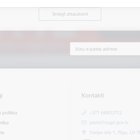
Sniegt atsauksmi
i
Kontakti
 politika
+371 68802112
E-pasts:
pasts@vugd.gov.lv
mība
Talejas iela 1, Rīga, LV-
te