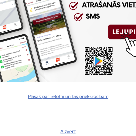
rivātuma politika
Plašāk par lietotni un tās priekšrocībām
Vai šī informācija bija noderīga?
Aizvērt